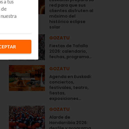
s a tus
red para que sus
s de
clientes disfruten al
 nuestra
máximo del
histórico eclipse
solar
GOZATU
Fiestas de Tafalla
CEPTAR
2026: calendario,
fechas, programa…
GOZATU
Agenda en Euskadi:
conciertos,
festivales, teatro,
fiestas,
exposiciones…
GOZATU
Alarde de
Hondarribia 2026:
desfile y programa