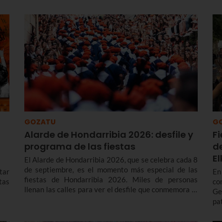
programa de fiestas de Portugalete 2026 y también
en
de las prefiestas, que empiezan varios días antes.
enc
GOZATU
G
Alarde de Hondarribia 2026: desfile y
F
programa de las fiestas
d
E
El Alarde de Hondarribia 2026, que se celebra cada 8
de septiembre, es el momento más especial de las
tar
En
fiestas de Hondarribia 2026. Miles de personas
stas
co
llenan las calles para ver el desfile que conmemora la
Ge
liberación del asedio francés en 1638 y con el que
pa
cada año renuevan el voto realizado a la Virgen de
in
Guadalupe para agradecerle su ayuda en la victoria.
ca