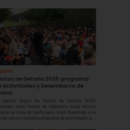
 la calle con los Gigantes, las rondas musicales, los
ierros o la esperada subida a la Salve.
OZATU
iestas de Getaria 2026: programa
e actividades y Desembarco de
lkano
 agosto, llegan las fiestas de Getaria 2026,
nocidas como fiestas de Salbatore. Cada verano,
taria se viste de fiesta para rendir homenaje a su
trón con un completo programa de actividades que
cluye música, deporte, gastronomía, tradición y,
da cuatro años, un espectacular Desembarco de