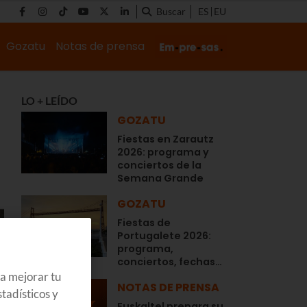
Buscar
ES
EU
Gozatu
Notas de prensa
LO + LEÍDO
GOZATU
Fiestas en Zarautz
2026: programa y
conciertos de la
Semana Grande
GOZATU
Fiestas de
Portugalete 2026:
programa,
conciertos, fechas…
ra mejorar tu
NOTAS DE PRENSA
tadísticos y
Euskaltel prepara su