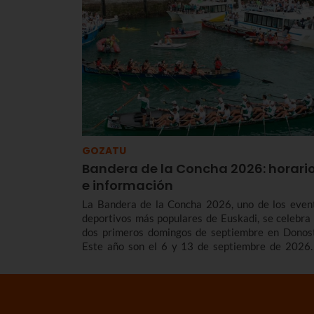
GOZATU
Bandera de la Concha 2026: horari
e información
La Bandera de la Concha 2026, uno de los even
deportivos más populares de Euskadi, se celebra 
dos primeros domingos de septiembre en Donost
Este año son el 6 y 13 de septiembre de 2026.
contamos los horarios y el programa de la Bandera
la Concha 2026, cómo son las regatas, cuá
surgieron y repasamos los vencedores/as de
competición de traineras más importante de