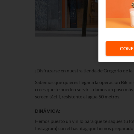
CONF
¡Disfrazarse en nuestra tienda de Gregorio de la 
Sabemos que quieres llegar a la operación Bikini
crees que te pueden servir… damos un paso más 
screen táctil, resistente al agua 50 metros.
DINÁMICA:
Hemos puesto un vinilo para que te saques tu foto
Instagram) con el hashtag que hemos preparado p