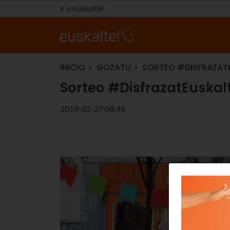
Ir a Euskaltel
INICIO
GOZATU
SORTEO #DISFRAZAT
Sorteo #DisfrazatEuskal
2019-02-27 08:48