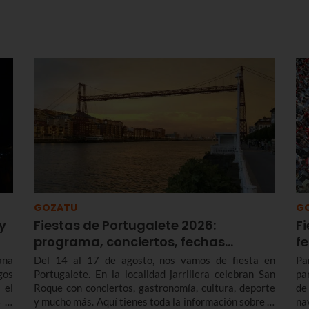
GOZATU
G
y
Fiestas de Portugalete 2026:
Fi
programa, conciertos, fechas…
f
ana
Del 14 al 17 de agosto, nos vamos de fiesta en
Pa
gos
Portugalete. En la localidad jarrillera celebran San
pa
 el
Roque con conciertos, gastronomía, cultura, deporte
de
 al
y mucho más. Aquí tienes toda la información sobre el
na