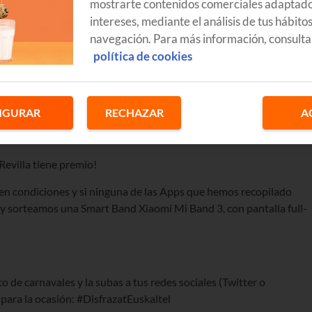
mostrarte contenidos comerciales adaptado
intereses, mediante el análisis de tus hábito
navegación. Para más información, consulta
política de cookies
IGURAR
RECHAZAR
A
Revilla tiene premio!
 en condiciones y si ninguna de las Apps que hemos recopilado
y sorteamos una Smart Band Xiaomi Mi Band 3, con pantalla full-
 de carnavales y la subas a tus redes sociales (Twitter o
ara la ocasión: #DisfrazatEuskaltel