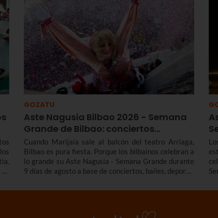
Te contamos más sobre el origen y el desfile del
El
Alarde de Hondarribia 2026 y el programa de fiestas
de Hondarribia 2026. Toma nota porque las fiestas
son del 4 al 10 de septiembre.
GOZATU
G
os
Aste Nagusia Bilbao 2026 - Semana
A
Grande de Bilbao: conciertos…
S
tos
Cuando Marijaia sale al balcón del teatro Arriaga,
Lo
los
Bilbao es pura fiesta. Porque los bilbaínos celebran a
es
ia.
lo grande su Aste Nagusia - Semana Grande durante
ce
 Te
9 días de agosto a base de conciertos, bailes, deporte,
Se
 de
tradición y mucho más. Entérate de todos los
tr
ndo
conciertos y actividades destacadas del programa de
fi
 la
la Aste Nagusia Bilbao 2026 - Semana Grande de
lo
 la
Bilbao 2026 del 22 al 30 de agosto.
con