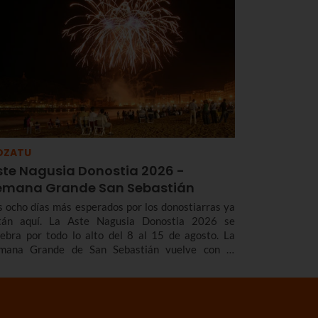
kano, que este año será el día 7 de agosto.
OZATU
ste Nagusia Donostia 2026 -
emana Grande San Sebastián
s ocho días más esperados por los donostiarras ya
tán aquí. La Aste Nagusia Donostia 2026 se
lebra por todo lo alto del 8 al 15 de agosto. La
mana Grande de San Sebastián vuelve con el
adicional cañonazo que marca el inicio de las
estas, los fuegos artificiales que tanto nos gustan,
s gigantes y cabezudos, los toros de fuego, los
ciertos...