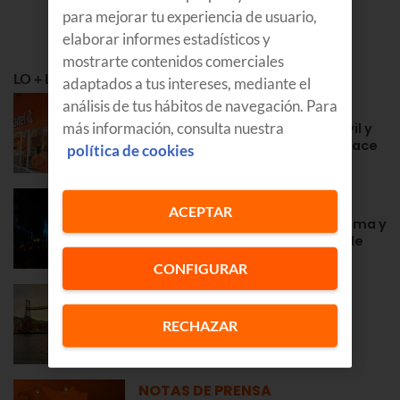
para mejorar tu experiencia de usuario,
elaborar informes estadísticos y
mostrarte contenidos comerciales
LO + LEÍDO
adaptados a tus intereses, mediante el
APRENDE
análisis de tus hábitos de navegación. Para
más información, consulta nuestra
Euskaltel en Navarra: fibra, móvil y
la cercanía de siempre desde hace
política de cookies
años
GOZATU
ACEPTAR
Fiestas en Zarautz 2026: programa y
conciertos de la Semana Grande
CONFIGURAR
GOZATU
Fiestas de Portugalete 2026:
RECHAZAR
programa, conciertos, fechas…
NOTAS DE PRENSA