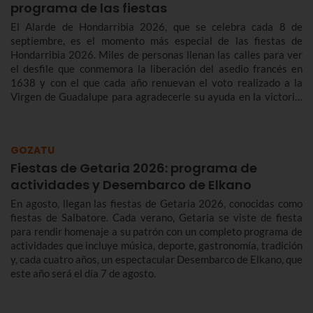
programa de las fiestas
El Alarde de Hondarribia 2026, que se celebra cada 8 de
septiembre, es el momento más especial de las fiestas de
Hondarribia 2026. Miles de personas llenan las calles para ver
el desfile que conmemora la liberación del asedio francés en
1638 y con el que cada año renuevan el voto realizado a la
Virgen de Guadalupe para agradecerle su ayuda en la victoria.
Te contamos más sobre el origen y el desfile del Alarde de
Hondarribia 2026 y el programa de fiestas de Hondarribia
2026. Toma nota porque las fiestas son del 4 al 10 de
GOZATU
septiembre.
Fiestas de Getaria 2026: programa de
actividades y Desembarco de Elkano
En agosto, llegan las fiestas de Getaria 2026, conocidas como
fiestas de Salbatore. Cada verano, Getaria se viste de fiesta
para rendir homenaje a su patrón con un completo programa de
actividades que incluye música, deporte, gastronomía, tradición
y, cada cuatro años, un espectacular Desembarco de Elkano, que
este año será el día 7 de agosto.