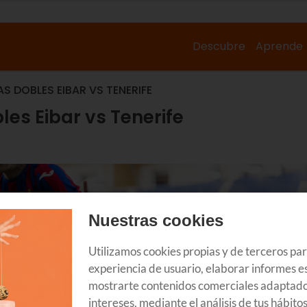
Descubre
Aprende
S DOBLES EIBAR VS TENERIFE
les Eibar vs Tenerife
Nuestras cookies
Utilizamos cookies propias y de terceros pa
experiencia de usuario, elaborar informes es
mostrarte contenidos comerciales adaptado
intereses, mediante el análisis de tus hábito