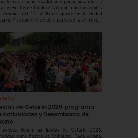
ñuelicos en mano, kuadrillas y peñas están listas
ra las Fiestas de Tafalla 2026, que reunirán a miles
 personas del 14 al 20 de agosto en la ciudad
varra. Y es que nadie quiere perderse la animación
 la calle con los Gigantes, las rondas musicales, los
ierros o la esperada subida a la Salve.
OZATU
iestas de Getaria 2026: programa
e actividades y Desembarco de
lkano
 agosto, llegan las fiestas de Getaria 2026,
nocidas como fiestas de Salbatore. Cada verano,