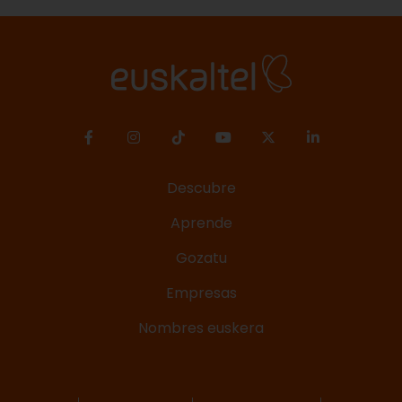
ndo
conciertos y actividades destacadas del programa de
fi
 la
la Aste Nagusia Bilbao 2026 - Semana Grande de
lo
 la
Bilbao 2026 del 22 al 30 de agosto.
con
Descubre
Aprende
Gozatu
Empresas
Nombres euskera