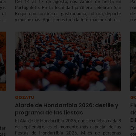
ana
Del 14 al 17 de agosto, nos vamos de fiesta en
Pa
gos
Portugalete. En la localidad jarrillera celebran San
pa
 el
Roque con conciertos, gastronomía, cultura, deporte
de
 al
y mucho más. Aquí tienes toda la información sobre el
na
programa de fiestas de Portugalete 2026 y también
en
de las prefiestas, que empiezan varios días antes.
enc
GOZATU
G
Alarde de Hondarribia 2026: desfile y
F
programa de las fiestas
d
E
El Alarde de Hondarribia 2026, que se celebra cada 8
de septiembre, es el momento más especial de las
tar
En
fiestas de Hondarribia 2026. Miles de personas
stas
co