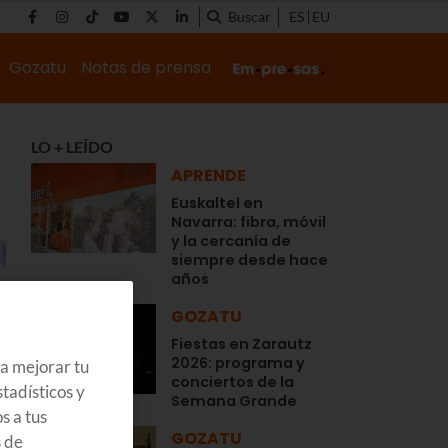
Buscar
ES
EU
Gozatu
Notas de prensa
LO + LEÍDO
APRENDE
Euskaltel en
Navarra: fibra, móvil
y la cercanía de
siempre desde hace
años
GOZATU
Fiestas en Zarautz
2026: programa y
ra mejorar tu
conciertos de la
tadísticos y
Semana Grande
s a tus
GOZATU
s de