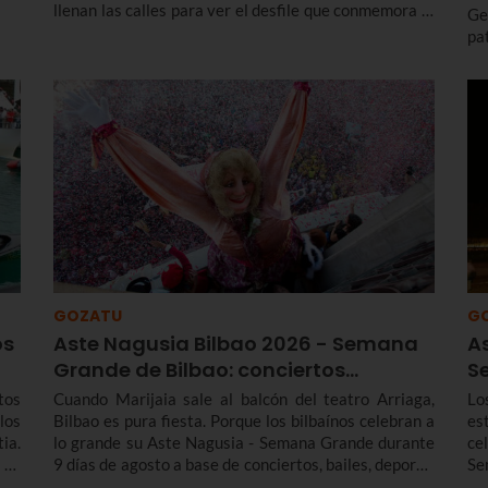
llenan las calles para ver el desfile que conmemora la
Ge
liberación del asedio francés en 1638 y con el que
pa
cada año renuevan el voto realizado a la Virgen de
in
Guadalupe para agradecerle su ayuda en la victoria.
ca
Te contamos más sobre el origen y el desfile del
El
Alarde de Hondarribia 2026 y el programa de fiestas
de Hondarribia 2026. Toma nota porque las fiestas
son del 4 al 10 de septiembre.
GOZATU
G
os
Aste Nagusia Bilbao 2026 - Semana
A
Grande de Bilbao: conciertos…
S
tos
Cuando Marijaia sale al balcón del teatro Arriaga,
Lo
los
Bilbao es pura fiesta. Porque los bilbaínos celebran a
es
ia.
lo grande su Aste Nagusia - Semana Grande durante
ce
 Te
9 días de agosto a base de conciertos, bailes, deporte,
Se
 de
tradición y mucho más. Entérate de todos los
tr