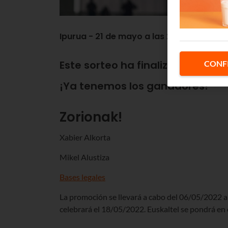
Ipurua - 21 de mayo a las 22:00h
Este sorteo ha finalizado.
CONF
¡Ya tenemos los ganadores!
Zorionak!
Xabier Alkorta
Mikel Alustiza
Bases legales
La promoción se llevará a cabo del 06/05/2022 al
celebrará el 18/05/2022. Euskaltel se pondrá en 