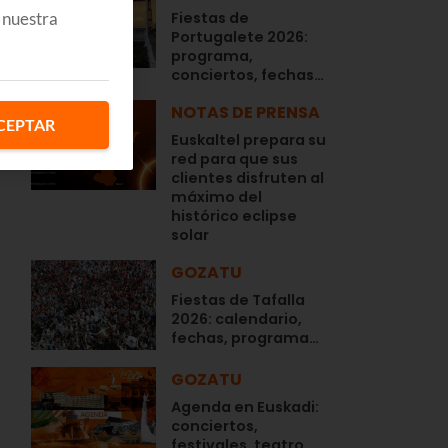
 nuestra
Fiestas de
Portugalete 2026:
programa,
conciertos, fechas…
NOTAS DE PRENSA
CEPTAR
Euskaltel prepara su
red para que sus
clientes disfruten al
máximo del
histórico eclipse
solar
GOZATU
Fiestas de Tafalla
2026: calendario,
fechas, programa…
GOZATU
Agenda en Euskadi:
conciertos,
festivales, teatro,