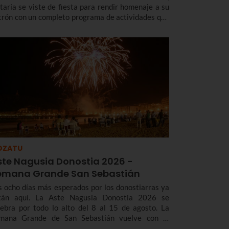
taria se viste de fiesta para rendir homenaje a su
trón con un completo programa de actividades que
cluye música, deporte, gastronomía, tradición y,
da cuatro años, un espectacular Desembarco de
kano, que este año será el día 7 de agosto.
OZATU
ste Nagusia Donostia 2026 -
emana Grande San Sebastián
s ocho días más esperados por los donostiarras ya
tán aquí. La Aste Nagusia Donostia 2026 se
lebra por todo lo alto del 8 al 15 de agosto. La
mana Grande de San Sebastián vuelve con el
adicional cañonazo que marca el inicio de las