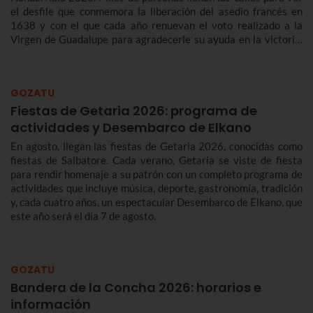
el desfile que conmemora la liberación del asedio francés en
1638 y con el que cada año renuevan el voto realizado a la
Virgen de Guadalupe para agradecerle su ayuda en la victoria.
Te contamos más sobre el origen y el desfile del Alarde de
Hondarribia 2026 y el programa de fiestas de Hondarribia
2026. Toma nota porque las fiestas son del 4 al 10 de
GOZATU
septiembre.
Fiestas de Getaria 2026: programa de
actividades y Desembarco de Elkano
En agosto, llegan las fiestas de Getaria 2026, conocidas como
fiestas de Salbatore. Cada verano, Getaria se viste de fiesta
para rendir homenaje a su patrón con un completo programa de
actividades que incluye música, deporte, gastronomía, tradición
y, cada cuatro años, un espectacular Desembarco de Elkano, que
este año será el día 7 de agosto.
GOZATU
Bandera de la Concha 2026: horarios e
información