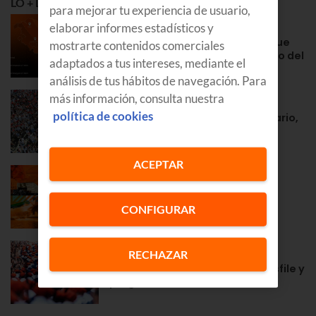
LO + LEÍDO
para mejorar tu experiencia de usuario,
NOTAS DE PRENSA
elaborar informes estadísticos y
Euskaltel prepara su red para que
mostrarte contenidos comerciales
sus clientes disfruten al máximo del
adaptados a tus intereses, mediante el
histórico eclipse solar
análisis de tus hábitos de navegación. Para
GOZATU
más información, consulta nuestra
política de cookies
Fiestas de Tafalla 2026: calendario,
fechas, programa…
ACEPTAR
GOZATU
Agenda en Euskadi: conciertos,
festivales, teatro, fiestas,
CONFIGURAR
exposiciones…
GOZATU
RECHAZAR
Alarde de Hondarribia 2026: desfile y
programa de las fiestas