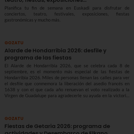
Planifica tu fin de semana en Euskadi para disfrutar de
conciertos, teatro, festivales, exposiciones, fiestas
gastronómicas y mucho más.
GOZATU
Alarde de Hondarribia 2026: desfile y
programa de las fiestas
El Alarde de Hondarribia 2026, que se celebra cada 8 de
septiembre, es el momento más especial de las fiestas de
Hondarribia 2026. Miles de personas llenan las calles para ver
el desfile que conmemora la liberación del asedio francés en
1638 y con el que cada año renuevan el voto realizado a la
Virgen de Guadalupe para agradecerle su ayuda en la victoria.
Te contamos más sobre el origen y el desfile del Alarde de
Hondarribia 2026 y el programa de fiestas de Hondarribia
2026. Toma nota porque las fiestas son del 4 al 10 de
GOZATU
septiembre.
Fiestas de Getaria 2026: programa de
actividades y Desembarco de Elkano