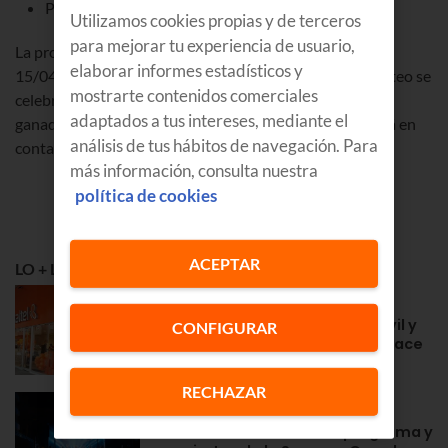
Pili del Olmo Caballero
Utilizamos cookies propias y de terceros
para mejorar tu experiencia de usuario,
La promoción se llevará a cabo del 05/04/2018 al
elaborar informes estadísticos y
15/04/2018. Exclusivo para clientes de Euskaltel. El sorteo se
mostrarte contenidos comerciales
celebrará el 16/04/2018 publicando los nombres de los
adaptados a tus intereses, mediante el
ganadores en la web el 18/04/2018. Euskaltel se pondrá en
análisis de tus hábitos de navegación. Para
contacto con los ganadores vía telefónica.
más información, consulta nuestra
política de cookies
ACEPTAR
LO + LEÍDO
APRENDE
Euskaltel en Navarra: fibra, móvil y
CONFIGURAR
la cercanía de siempre desde hace
años
RECHAZAR
GOZATU
Fiestas en Zarautz 2026: programa y