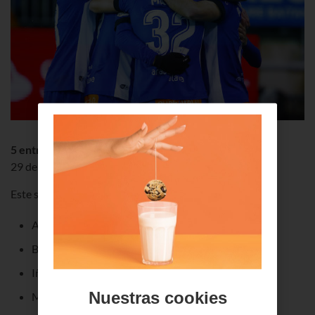
5 entradas dobles
29 de Abril - Mendizorrotza (Gasteiz)
Este sorteo ha finalizado.
¡Ya tenemos los ganadores!
Arantza Lopez Perez
Begoña de la Torre Arribas
Iñaki Xabier Cuadra Quintana
Nuestras cookies
M Cruz Pérez Palacios