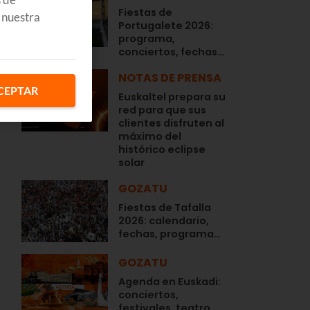
Fiestas de
 nuestra
Portugalete 2026:
programa,
conciertos, fechas…
NOTAS DE PRENSA
CEPTAR
Euskaltel prepara su
red para que sus
clientes disfruten al
máximo del
histórico eclipse
solar
GOZATU
Fiestas de Tafalla
2026: calendario,
fechas, programa…
GOZATU
Agenda en Euskadi:
conciertos,
festivales, teatro,