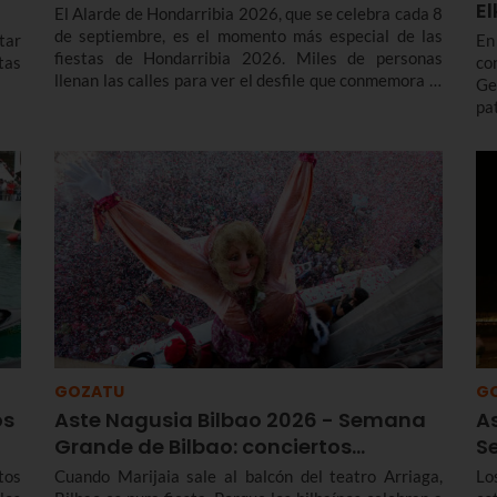
E
El Alarde de Hondarribia 2026, que se celebra cada 8
de septiembre, es el momento más especial de las
tar
En
fiestas de Hondarribia 2026. Miles de personas
stas
co
llenan las calles para ver el desfile que conmemora la
Ge
liberación del asedio francés en 1638 y con el que
pa
cada año renuevan el voto realizado a la Virgen de
in
Guadalupe para agradecerle su ayuda en la victoria.
ca
Te contamos más sobre el origen y el desfile del
El
Alarde de Hondarribia 2026 y el programa de fiestas
de Hondarribia 2026. Toma nota porque las fiestas
son del 4 al 10 de septiembre.
GOZATU
G
os
Aste Nagusia Bilbao 2026 - Semana
A
Grande de Bilbao: conciertos…
S
tos
Cuando Marijaia sale al balcón del teatro Arriaga,
Lo