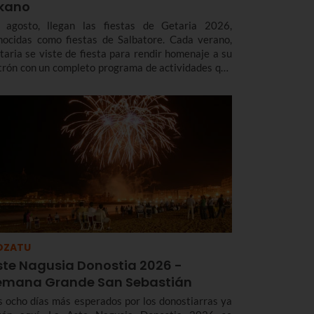
lkano
 agosto, llegan las fiestas de Getaria 2026,
nocidas como fiestas de Salbatore. Cada verano,
taria se viste de fiesta para rendir homenaje a su
trón con un completo programa de actividades que
cluye música, deporte, gastronomía, tradición y,
da cuatro años, un espectacular Desembarco de
kano, que este año será el día 7 de agosto.
OZATU
ste Nagusia Donostia 2026 -
emana Grande San Sebastián
s ocho días más esperados por los donostiarras ya