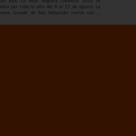
tán aquí. La Aste Nagusia Donostia 2026 se
lebra por todo lo alto del 8 al 15 de agosto. La
mana Grande de San Sebastián vuelve con el
adicional cañonazo que marca el inicio de las
estas, los fuegos artificiales que tanto nos gustan,
s gigantes y cabezudos, los toros de fuego, los
ciertos...