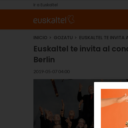
Ir a Euskaltel
INICIO
GOZATU
EUSKALTEL TE INVITA 
Euskaltel te invita al co
Berlin
2019-05-07 04:00