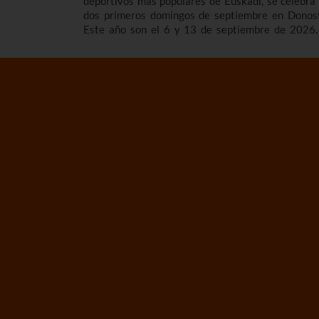
deportivos más populares de Euskadi, se celebra 
dos primeros domingos de septiembre en Donost
Este año son el 6 y 13 de septiembre de 2026.
contamos los horarios y el programa de la Bandera
la Concha 2026, cómo son las regatas, cuá
surgieron y repasamos los vencedores/as de
competición de traineras más importante de
temporada.n