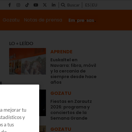
Buscar
ES
EU
Gozatu
Notas de prensa
LO + LEÍDO
APRENDE
Euskaltel en
Navarra: fibra, móvil
y la cercanía de
siempre desde hace
años
GOZATU
Fiestas en Zarautz
2026: programa y
ra mejorar tu
conciertos de la
tadísticos y
Semana Grande
s a tus
GOZATU
s de