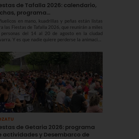
estas de Tafalla 2026: calendario,
echas, programa…
ñuelicos en mano, kuadrillas y peñas están listas
ra las Fiestas de Tafalla 2026, que reunirán a miles
 personas del 14 al 20 de agosto en la ciudad
varra. Y es que nadie quiere perderse la animación
 la calle con los Gigantes, las rondas musicales, los
ierros o la esperada subida a la Salve.
OZATU
iestas de Getaria 2026: programa
e actividades y Desembarco de