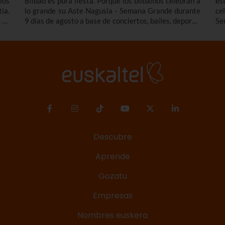
los
Bilbao es pura fiesta. Porque los bilbaínos celebran a
es
ia.
lo grande su Aste Nagusia - Semana Grande durante
ce
 Te
9 días de agosto a base de conciertos, bailes, deporte,
Se
 de
tradición y mucho más. Entérate de todos los
tr
ndo
conciertos y actividades destacadas del programa de
fi
 la
la Aste Nagusia Bilbao 2026 - Semana Grande de
lo
 la
Bilbao 2026 del 22 al 30 de agosto.
con
Descubre
Aprende
Gozatu
Empresas
Nombres euskera