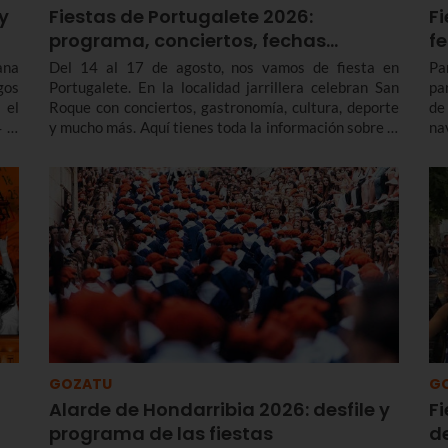
y
Fiestas de Portugalete 2026:
Fi
programa, conciertos, fechas…
f
ana
Del 14 al 17 de agosto, nos vamos de fiesta en
Pa
gos
Portugalete. En la localidad jarrillera celebran San
pa
 el
Roque con conciertos, gastronomía, cultura, deporte
de
 al
y mucho más. Aquí tienes toda la información sobre el
na
programa de fiestas de Portugalete 2026 y también
en
de las prefiestas, que empiezan varios días antes.
enc
GOZATU
G
Alarde de Hondarribia 2026: desfile y
F
programa de las fiestas
d