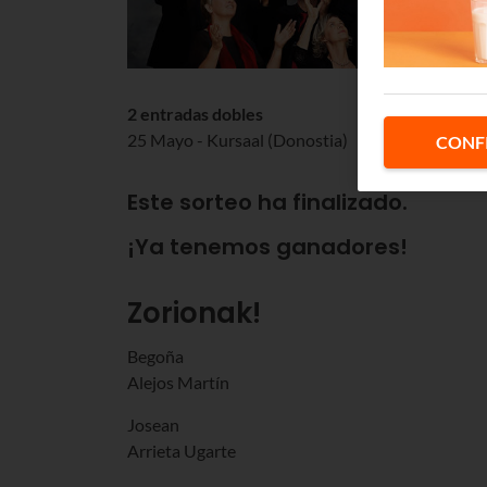
2 entradas dobles
25 Mayo - Kursaal (Donostia)
CONF
Este sorteo ha finalizado.
¡Ya tenemos ganadores!
Zorionak!
Begoña
Alejos Martín
Josean
Arrieta Ugarte