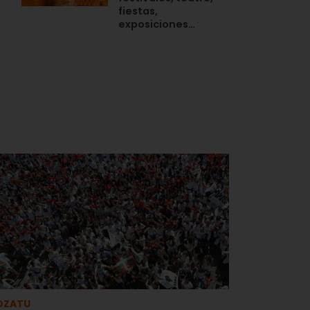
fiestas,
n
exposiciones…
OZATU