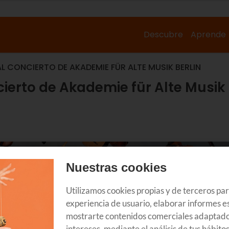
Descubre
Aprende
AL CONCIERTO DE AKADEMIE FÜR ALTE MUSIK BERLIN
ncierto de Akademie für Alte Musik
Nuestras cookies
Utilizamos cookies propias y de terceros pa
experiencia de usuario, elaborar informes es
mostrarte contenidos comerciales adaptado
intereses, mediante el análisis de tus hábito