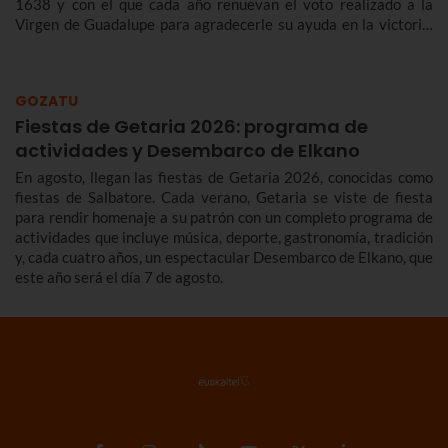
1638 y con el que cada año renuevan el voto realizado a la
Virgen de Guadalupe para agradecerle su ayuda en la victoria.
Te contamos más sobre el origen y el desfile del Alarde de
Hondarribia 2026 y el programa de fiestas de Hondarribia
2026. Toma nota porque las fiestas son del 4 al 10 de
GOZATU
septiembre.
Fiestas de Getaria 2026: programa de
actividades y Desembarco de Elkano
En agosto, llegan las fiestas de Getaria 2026, conocidas como
fiestas de Salbatore. Cada verano, Getaria se viste de fiesta
para rendir homenaje a su patrón con un completo programa de
actividades que incluye música, deporte, gastronomía, tradición
y, cada cuatro años, un espectacular Desembarco de Elkano, que
este año será el día 7 de agosto.