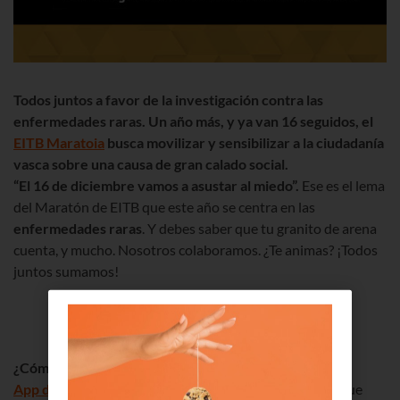
Todos juntos a favor de la investigación contra las
enfermedades raras. Un año más, y ya van 16 seguidos, el
EITB Maratoia
busca movilizar y sensibilizar a la ciudadanía
vasca sobre una causa de gran calado social.
“El 16 de diciembre vamos a asustar al miedo”.
Ese es el lema
del Maratón de EITB que este año se centra en las
enfermedades raras
. Y debes saber que tu granito de arena
cuenta, y mucho. Nosotros colaboramos. ¿Te animas? ¡Todos
juntos sumamos!
¿Cómo puedo ayudar?
Muy fácil, a través de la
App de Euskaltel
. Solo tienes que «loguearte» y verás que