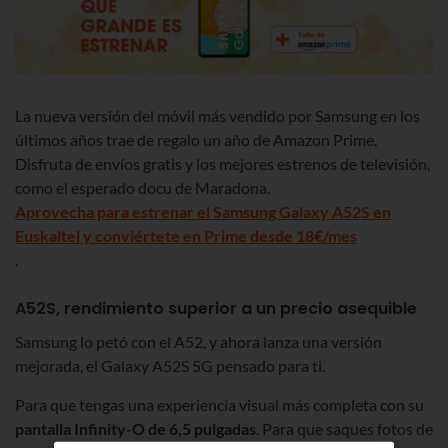
La nueva versión del móvil más vendido por Samsung en los
últimos años trae de regalo un año de Amazon Prime.
Disfruta de envíos gratis y los mejores estrenos de televisión,
como el esperado docu de Maradona.
Aprovecha para estrenar el Samsung Galaxy A52S en
Euskaltel y conviértete en Prime desde 18€/mes
.
A52S, rendimiento superior a un precio asequible
Samsung lo petó con el A52, y ahora lanza una versión
mejorada, el Galaxy A52S 5G pensado para ti.
Para que tengas una experiencia visual más completa con su
pantalla Infinity-O de 6,5 pulgadas
. Para que saques fotos de