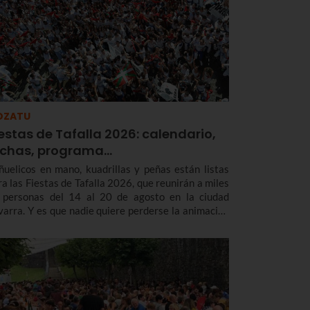
OZATU
estas de Tafalla 2026: calendario,
echas, programa…
ñuelicos en mano, kuadrillas y peñas están listas
ra las Fiestas de Tafalla 2026, que reunirán a miles
 personas del 14 al 20 de agosto en la ciudad
varra. Y es que nadie quiere perderse la animación
 la calle con los Gigantes, las rondas musicales, los
ierros o la esperada subida a la Salve.