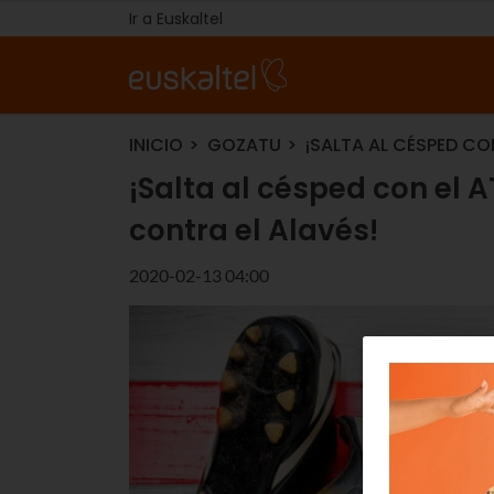
Ir a Euskaltel
INICIO
GOZATU
¡SALTA AL CÉSPED CON
¡Salta al césped con el A
contra el Alavés!
2020-02-13 04:00