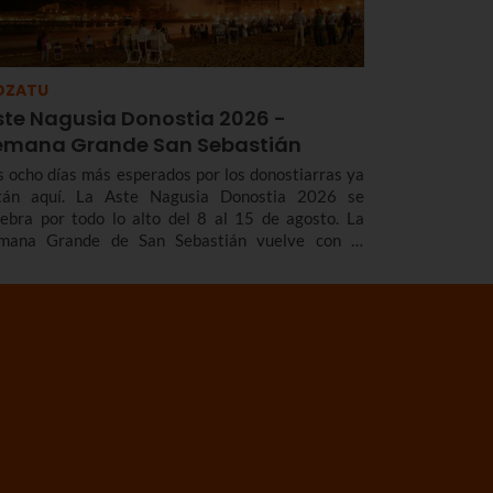
OZATU
ste Nagusia Donostia 2026 -
emana Grande San Sebastián
s ocho días más esperados por los donostiarras ya
tán aquí. La Aste Nagusia Donostia 2026 se
lebra por todo lo alto del 8 al 15 de agosto. La
mana Grande de San Sebastián vuelve con el
adicional cañonazo que marca el inicio de las
estas, los fuegos artificiales que tanto nos gustan,
s gigantes y cabezudos, los toros de fuego, los
ciertos...