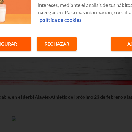
intereses, mediante el análisis de tus hábito
navegación. Para más información, consulta
política de cookies
IGURAR
RECHAZAR
A
idable,
en el derbi Alavés-Athletic del próximo 23 de febrero a la