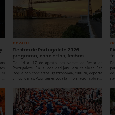
GOZATU
G
y
Fiestas de Portugalete 2026:
Fi
programa, conciertos, fechas…
f
ana
Del 14 al 17 de agosto, nos vamos de fiesta en
Pa
gos
Portugalete. En la localidad jarrillera celebran San
pa
 el
Roque con conciertos, gastronomía, cultura, deporte
de
 al
y mucho más. Aquí tienes toda la información sobre el
na
programa de fiestas de Portugalete 2026 y también
en
de las prefiestas, que empiezan varios días antes.
enc