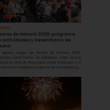
OZATU
iestas de Getaria 2026: programa
e actividades y Desembarco de
lkano
 agosto, llegan las fiestas de Getaria 2026,
nocidas como fiestas de Salbatore. Cada verano,
taria se viste de fiesta para rendir homenaje a su
trón con un completo programa de actividades que
cluye música, deporte, gastronomía, tradición y,
da cuatro años, un espectacular Desembarco de
kano, que este año será el día 7 de agosto.