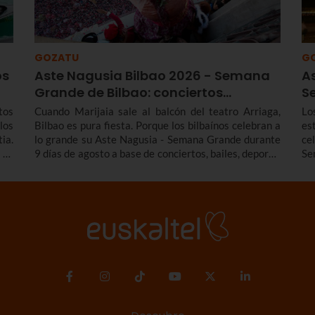
GOZATU
G
os
Aste Nagusia Bilbao 2026 - Semana
A
Grande de Bilbao: conciertos…
S
tos
Cuando Marijaia sale al balcón del teatro Arriaga,
Lo
los
Bilbao es pura fiesta. Porque los bilbaínos celebran a
es
ia.
lo grande su Aste Nagusia - Semana Grande durante
ce
 Te
9 días de agosto a base de conciertos, bailes, deporte,
Se
 de
tradición y mucho más. Entérate de todos los
tr
ndo
conciertos y actividades destacadas del programa de
fi
 la
la Aste Nagusia Bilbao 2026 - Semana Grande de
lo
 la
Bilbao 2026 del 22 al 30 de agosto.
con