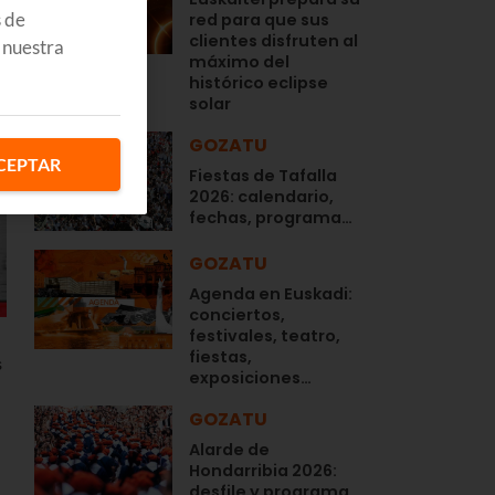
s de
red para que sus
clientes disfruten al
 nuestra
máximo del
histórico eclipse
solar
GOZATU
CEPTAR
Fiestas de Tafalla
2026: calendario,
fechas, programa…
GOZATU
Agenda en Euskadi:
conciertos,
festivales, teatro,
fiestas,
s
exposiciones…
GOZATU
Alarde de
Hondarribia 2026:
desfile y programa