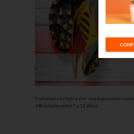
CONF
Invitamos a tu txiki a vivir una experiencia inolv
14h
(edades entre 7 y 12 años):