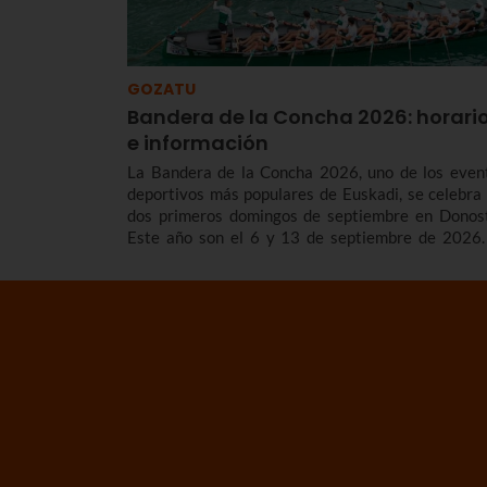
GOZATU
Bandera de la Concha 2026: horari
e información
La Bandera de la Concha 2026, uno de los even
deportivos más populares de Euskadi, se celebra 
dos primeros domingos de septiembre en Donost
Este año son el 6 y 13 de septiembre de 2026.
contamos los horarios y el programa de la Bandera
la Concha 2026, cómo son las regatas, cuá
surgieron y repasamos los vencedores/as de
competición de traineras más importante de
temporada.n