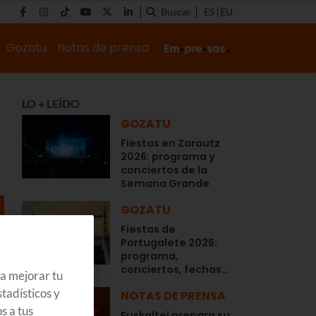
Buscar
ES
EU
Gozatu
Notas de prensa
LO + LEÍDO
GOZATU
Fiestas en Zarautz
2026: programa y
conciertos de la
Semana Grande
GOZATU
Fiestas de
Portugalete 2026:
programa,
conciertos, fechas…
ra mejorar tu
tadísticos y
NOTAS DE PRENSA
s a tus
Euskaltel prepara su