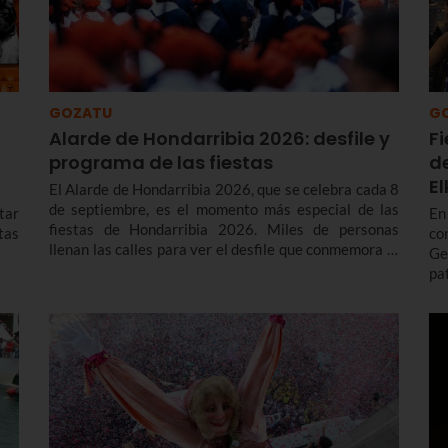
GOZATU
G
Alarde de Hondarribia 2026: desfile y
F
programa de las fiestas
d
E
El Alarde de Hondarribia 2026, que se celebra cada 8
de septiembre, es el momento más especial de las
tar
En
fiestas de Hondarribia 2026. Miles de personas
stas
co
llenan las calles para ver el desfile que conmemora la
Ge
liberación del asedio francés en 1638 y con el que
pa
cada año renuevan el voto realizado a la Virgen de
in
Guadalupe para agradecerle su ayuda en la victoria.
ca
Te contamos más sobre el origen y el desfile del
El
Alarde de Hondarribia 2026 y el programa de fiestas
de Hondarribia 2026. Toma nota porque las fiestas
son del 4 al 10 de septiembre.