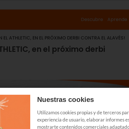
Descubre
Aprende
 EL ATHLETIC, EN EL PRÓXIMO DERBI CONTRA EL ALAVÉS!
THLETIC, en el próximo derbi
Nuestras cookies
Utilizamos cookies propias y de terceros pa
experiencia de usuario, elaborar informes es
mostrarte contenidos comerciales adaptado