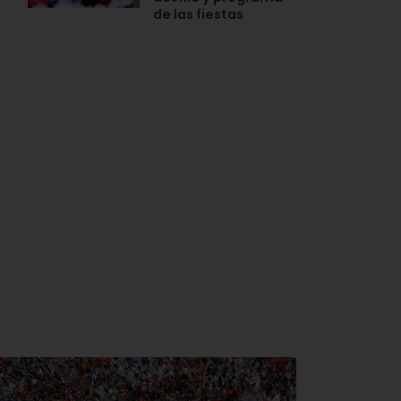
de las fiestas
n