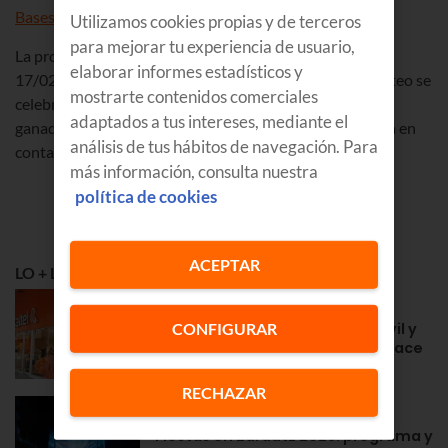
Bases legales
Utilizamos cookies propias y de terceros
para mejorar tu experiencia de usuario,
La promoción se llevará a cabo del 13/02/2020 al
elaborar informes estadísticos y
17/02/2020. Exclusivo para clientes de Euskaltel. El sorteo se
mostrarte contenidos comerciales
celebrará el 18/02/2020 publicando los nombres de los
adaptados a tus intereses, mediante el
ganadores en la web el 20/02/2020. Euskaltel se pondrá en
análisis de tus hábitos de navegación. Para
contacto con los ganadores vía telefónica.
más información, consulta nuestra
política de cookies
ACEPTAR
LO + LEÍDO
APRENDE
CONFIGURAR
Euskaltel en Navarra: fibra, móvil y
la cercanía de siempre desde hace
años
RECHAZAR
GOZATU
Fiestas en Zarautz 2026: programa y