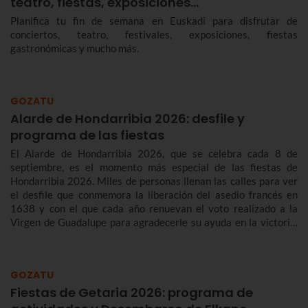
teatro, fiestas, exposiciones…
Planifica tu fin de semana en Euskadi para disfrutar de
conciertos, teatro, festivales, exposiciones, fiestas
gastronómicas y mucho más.
GOZATU
Alarde de Hondarribia 2026: desfile y
programa de las fiestas
El Alarde de Hondarribia 2026, que se celebra cada 8 de
septiembre, es el momento más especial de las fiestas de
Hondarribia 2026. Miles de personas llenan las calles para ver
el desfile que conmemora la liberación del asedio francés en
1638 y con el que cada año renuevan el voto realizado a la
Virgen de Guadalupe para agradecerle su ayuda en la victoria.
Te contamos más sobre el origen y el desfile del Alarde de
Hondarribia 2026 y el programa de fiestas de Hondarribia
2026. Toma nota porque las fiestas son del 4 al 10 de
GOZATU
septiembre.
Fiestas de Getaria 2026: programa de