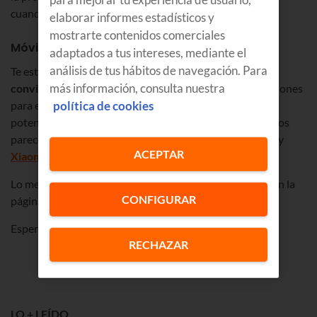
cuando llegue el calorcito.
elaborar informes estadísticos y
mostrarte contenidos comerciales
Móviles ilimitados
adaptados a tus intereses, mediante el
análisis de tus hábitos de navegación. Para
Te estarás preguntando cuáles son los
móviles que se
más información, consulta nuestra
convierten en ilimitados
. Pues te damos bastantes opciones
política de cookies
para elegir: varios iPhone, un Note con S-Pen y lo más
potente de Samsung. En relación calidad-precio, estos nos
parecen una pasada:
Samsung Galaxy A31
,
OPPO A91
y
ACEPTAR
Xiaomi MI 10 Lite
.
Lo mejor es que les eches un ojo y lo veas por ti mismo en la
CONFIGURAR
página de
móviles de Euskaltel
.
Esperamos que te guste esta promo!!
RECHAZAR
LO + LEÍDO