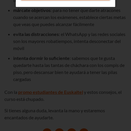
tendrás tiempo para todo, incluso para el recreo
márcate objetivos
: para no tener que darte atracones
cuando se acercan los exámenes, establece ciertas metas
que veas que puedes alcanzar fácilmente
evita las distracciones
: el WhatsApp y las redes sociales
son los mayores robatiempos, intenta desconectar del
móvil
intenta dormir lo suficiente
: sabemos que te gusta
quedarte hasta las tantas de cháchara con los compis de
piso, pero descansar bien te ayudará a tener las pilas
cargadas
Con la
promo estudiantes de Euskaltel
y estos consejos, el
curso está chupado.
Si tienes alguna duda, levanta la mano y estaremos
encantados de ayudarte.