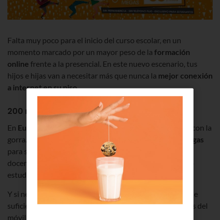
Falta muy poco para el inicio del curso escolar, en un
momento marcado por un mayor peso de la
formación
online
frente a la presencial. En este nuevo escenario, tus
hijos e hijas van a necesitar más que nunca la
mejor conexión
a internet en su piso
.
200 megas sin permanencia
En
Euskaltel
queremos ayudarte a que saquen todo 10 con la
gorra. Con nuestra
promo estudiantes
tendrán
200 megas
para seguir las clases online, acceder a las plataformas
docentes, intercambiar apuntes y compartir wifi cuando
estudien con los colegas.
Y si necesitan más velocidad, ponles
500 megas
. Más que
suficiente para que se conecten varias personas, a través del
móvil y el portátil.