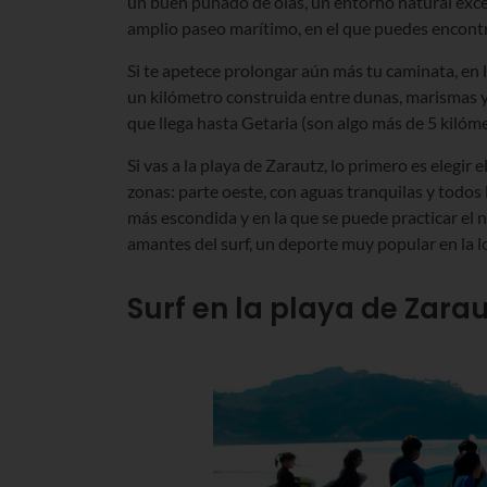
un buen puñado de olas, un entorno natural excep
amplio paseo marítimo, en el que puedes encontra
Si te apetece prolongar aún más tu caminata, en 
un kilómetro construida entre dunas, marismas y ac
que llega hasta Getaria (son algo más de 5 kilóme
Si vas a la playa de Zarautz, lo primero es elegir
zonas: parte oeste, con aguas tranquilas y todos lo
más escondida y en la que se puede practicar el nu
amantes del surf, un deporte muy popular en la l
Surf en la playa de Zara