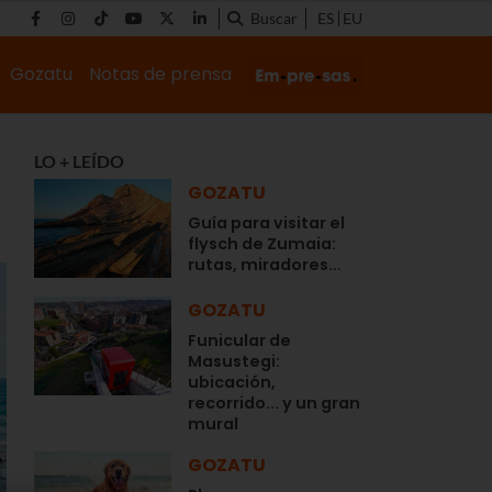
Buscar
ES
EU
Gozatu
Notas de prensa
LO + LEÍDO
GOZATU
Guía para visitar el
flysch de Zumaia:
rutas, miradores...
GOZATU
Funicular de
Masustegi:
ubicación,
recorrido... y un gran
mural
GOZATU