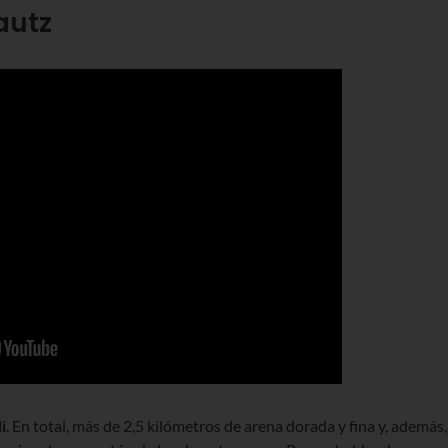
autz
i
. En total, más de 2,5 kilómetros de arena dorada y fina y, además,