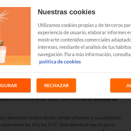
Nuestras cookies
Utilizamos cookies propias y de terceros pa
experiencia de usuario, elaborar informes es
mostrarte contenidos comerciales adaptado
intereses, mediante el análisis de tus hábito
navegación. Para más información, consulta
política de cookies
da, coloridos toldos, olas alabadas por surfistas de todo el mundo
IGURAR
RECHAZAR
A
istas y de nuestra gastronomía... Hablamos de la
playa de Zarautz
,
tamos todo lo que debes saber sobre uno de los
destinos de
es y llamativos toldos azules, verdes y blancos y su amplísimo
scila entre los 19 y los 21ºC. Está abierta al mar, lo que la