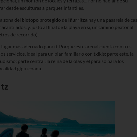
cional, un montón de locales y terrazas... Por no hablar de su
r desde esculturas a parques infantiles.
la zona del
biotopo protegido de Iñurritza
hay una pasarela de cas
antilados, y, justo al final de la playa en sí, un camino peatonal
tros de recorrido).
 el lugar más adecuado para ti. Porque este arenal cuenta con tres
s servicios, ideal para un plan familiar o con txikis; parte este, la
dismo; parte central, la reina de la olas y el paraíso para los
ocalidad gipuzcoana.
utz