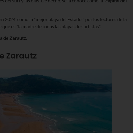
s del surf y las olas. De hecho, se la conoce como la
“capital del
en 2024, como la "mejor playa del Estado " por los lectores de la
e que es "la madre de todas las playas de surfistas".
a de Zarautz
.
e Zarautz