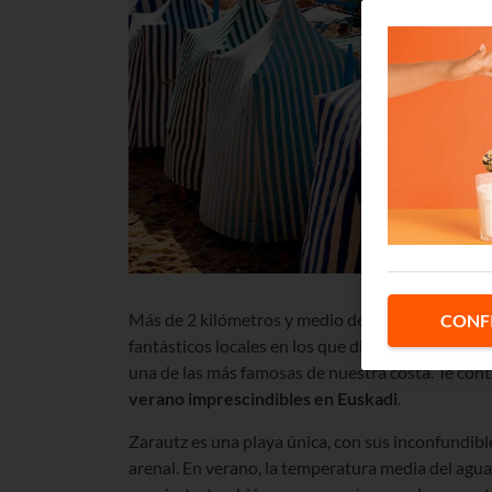
Más de 2 kilómetros y medio de arena fina y dora
CONF
fantásticos locales en los que disfrutar de las v
una de las más famosas de nuestra costa. Te con
verano imprescindibles en Euskadi
.
Zarautz es una playa única, con sus inconfundibl
arenal. En verano, la temperatura media del agua o