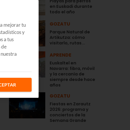
Playas para perros
en Euskadi durante
todo el año
GOZATU
ra mejorar tu
tadísticos y
Parque Natural de
Artikutza: cómo
s a tus
visitarlo, rutas...
s de
 nuestra
APRENDE
Euskaltel en
Navarra: fibra, móvil
y la cercanía de
siempre desde hace
,
CEPTAR
años
GOZATU
Fiestas en Zarautz
2026: programa y
conciertos de la
Semana Grande