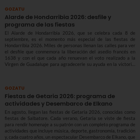
GOZATU
Alarde de Hondarribia 2026: desfile y
programa de las fiestas
El Alarde de Hondarribia 2026, que se celebra cada 8 de
septiembre, es el momento más especial de las fiestas de
Hondarribia 2026. Miles de personas llenan las calles para ver
el desfile que conmemora la liberación del asedio francés en
1638 y con el que cada año renuevan el voto realizado a la
Virgen de Guadalupe para agradecerle su ayuda en la victoria.
Te contamos más sobre el origen y el desfile del Alarde de
Hondarribia 2026 y el programa de fiestas de Hondarribia
2026. Toma nota porque las fiestas son del 4 al 10 de
GOZATU
septiembre.
Fiestas de Getaria 2026: programa de
actividades y Desembarco de Elkano
En agosto, llegan las fiestas de Getaria 2026, conocidas como
fiestas de Salbatore. Cada verano, Getaria se viste de fiesta
para rendir homenaje a su patrón con un completo programa de
actividades que incluye música, deporte, gastronomía, tradición
y, cada cuatro años, un espectacular Desembarco de Elkano, que