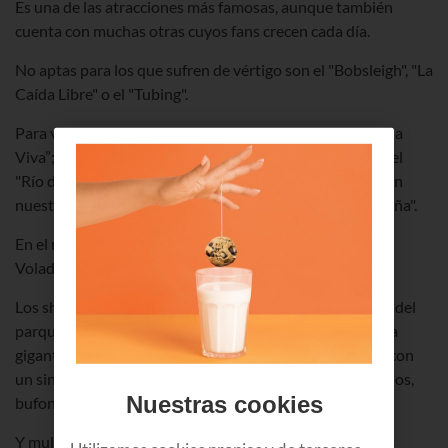
Es una de las atracciones más famosas, aunque también
cuenta con muchas otras cuyos fans crecen cada día.
No aptas para los que sufren de vértigo son el "Bobsleigh", "La
Caída Libre" o el "Tubing".
Para valientes también hay carreras de karts en "Fórmula
Viva”; una caída libre mini en "La Batida"; buscar oro en el
"Río de los Diamantes" y escuchar historias inspiradas en
nuestras creencias y culturas en "El Secreto de la Montaña".
En el ranking de favoritos de los más peques, las "Sillas
Voladoras", la "Mansión Encantada" o "Los Cangrejos".
Los shows en directo son otro de los grandes atractivos del
parque Sendaviva. Hay circo (con su inconfundible carpa
gigante), búsqueda del tesoro, marionetas y animación con
un sinfín de personajes y disfraces (templarios, cortesanos,
Nuestras cookies
bufones...).
Y multitud de ojos atrae la
Exhibición de Vuelo de Aves