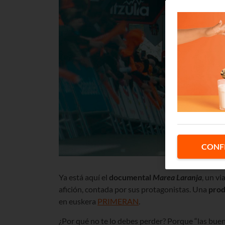
CONF
Ya está aquí el
documental
Marea Laranja
, un v
afición, contada por sus protagonistas. Una
prod
en euskera
PRIMERAN
.
¿Por qué no te lo debes perder? Porque “las buen