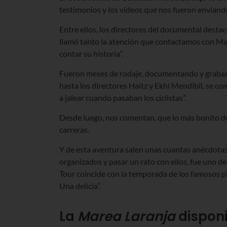
testimonios y los vídeos que nos fueron enviand
Entre ellos, los directores del documental desta
llamó tanto la atención que contactamos con Mar
contar su historia”.
Fueron meses de rodaje, documentando y grabando a 
hasta los directores Haitz y Ekhi Mendibil, se 
a jalear cuando pasaban los ciclistas”.
Desde luego, nos comentan, que lo más bonito del
carreras.
Y de esta aventura salen unas cuantas anécdotas:
organizados y pasar un rato con ellos, fue uno de
Tour coincide con la temporada de los famosos pim
Una delicia”.
La
Marea Laranja
dispon