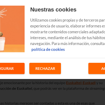
Nuestras cookies
Utilizamos cookies propias y de terceros pa
experiencia de usuario, elaborar informes es
mostrarte contenidos comerciales adaptado
intereses, mediante el análisis de tus hábito
navegación. Para más información, consulta
política de cookies
IGURAR
RECHAZAR
A
iaje emocionante por la historia del equipo
Euskaltel-Euskadi
y su
ucción de Euskaltel
, que podrás ver en la plataforma de
streaming
as historias merecen ser contadas y esta es una de esas que