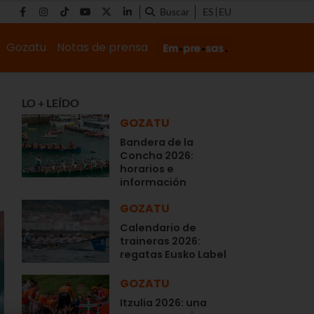
Buscar
ES
EU
Gozatu
Notas de prensa
LO + LEÍDO
GOZATU
Bandera de la
Concha 2026:
horarios e
información
GOZATU
Calendario de
traineras 2026:
regatas Eusko Label
GOZATU
Itzulia 2026: una