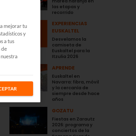
marea naranja en
las etapas y
recorrido
EXPERIENCIAS
ra mejorar tu
EUSKALTEL
tadísticos y
Desvelamos la
s a tus
camiseta de
s de
Euskaltel para la
 nuestra
Itzulia 2026
APRENDE
Euskaltel en
Navarra: fibra, móvil
y la cercanía de
CEPTAR
siempre desde hace
años
GOZATU
Fiestas en Zarautz
2026: programa y
conciertos de la