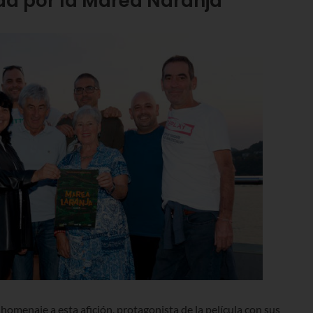
da por la Marea Naranja
homenaje a esta afición, protagonista de la película con sus