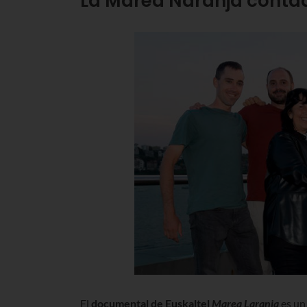
La Marea Naranja conta
El
documental de Euskaltel
Marea Laranja
es un 