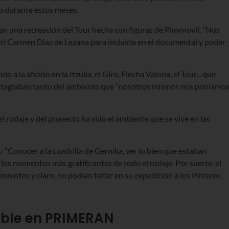
o durante estos meses.
can una recreación del Tour hecha con figuras de Playmovil. “Nos
i Carmen Díaz de Lezana para incluirla en el documental y poder
la afición en la Itzulia, el Giro, Flecha Valona, el Tour... que
contagiaban tanto del ambiente que “nosotros mismos nos poníamo
 rodaje y del proyecto ha sido el ambiente que se vive en las
 “Conocer a la cuadrilla de Gernika, ver lo bien que estaban
 los momentos más gratificantes de todo el rodaje. Por suerte, el
ientos y claro, no podían faltar en su expedición a los Pirineos.
ible en PRIMERAN