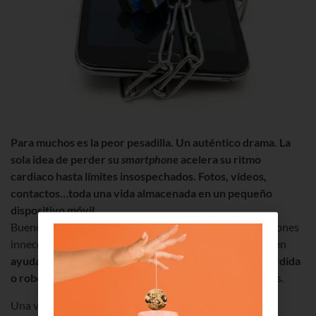
Para muchos es la peor pesadilla. Un auténtico drama. La
sola idea de perder su
smartphone
acelera su ritmo
cardiaco hasta límites insospechados. Fotos, vídeos,
contactos…toda una vida almacenada en un pequeño
dispositivo móvil.
Bueno, pues ya no hace falta exponerse a hiperventilaciones
innecesarias, existen numerosas aplicaciones que pueden
ayudar al usuario a encontrar su terminal ante una pérdida
o robo
. Desde el blog de Euskaltel te mostramos algunas.
Una vez más, y como viene siendo habitual en temas