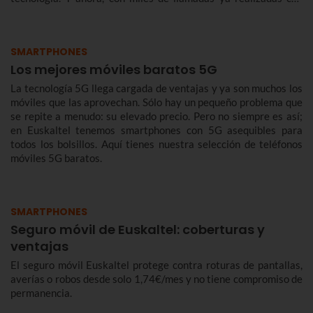
éxito, queremos contarte de qué se trata y cómo te benefician.
SMARTPHONES
Los mejores móviles baratos 5G
La tecnología 5G llega cargada de ventajas y ya son muchos los
móviles que las aprovechan. Sólo hay un pequeño problema que
se repite a menudo: su elevado precio. Pero no siempre es así;
en Euskaltel tenemos smartphones con 5G asequibles para
todos los bolsillos. Aquí tienes nuestra selección de teléfonos
móviles 5G baratos.
SMARTPHONES
Seguro móvil de Euskaltel: coberturas y
ventajas
El seguro móvil Euskaltel protege contra roturas de pantallas,
averías o robos desde solo 1,74€/mes y no tiene compromiso de
permanencia.