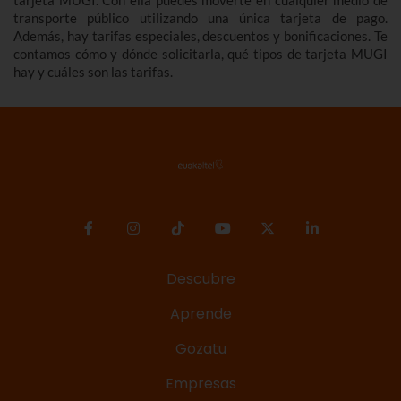
tarjeta MUGI. Con ella puedes moverte en cualquier medio de
transporte público utilizando una única tarjeta de pago.
Además, hay tarifas especiales, descuentos y bonificaciones. Te
contamos cómo y dónde solicitarla, qué tipos de tarjeta MUGI
hay y cuáles son las tarifas.
Descubre
Aprende
Gozatu
Empresas