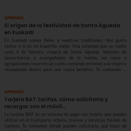
APRENDE
El origen de la festividad de Santa Águeda
en Euskadi
En Euskadi somos fieles a nuestras tradiciones. Nos gusta
cantar y si es en kuadrilla mejor. Una estampa que se repite
cada 4 de febrero, víspera de Santa Águeda. Vestidos de
baserritarras y acompañados de la makila, los coros y
agrupaciones recorren las calles cantando en honor a la virgen y
recaudando dinero para una causa benéfica. Te contamos la
historia de Santa Águeda, cómo se celebra en Bilbao y en otras
localidades de Euskadi para que no te pierdas Agate Deuna.
APRENDE
Tarjeta BAT: tarifas, cómo solicitarla y
recargar con el móvil…
La tarjeta BAT es un sistema de pago con tarjeta que puedes
utilizar en el transporte urbano, tranvía y servicios forales de
Gasteiz. Te contamos dónde puedes solicitarla, qué tipos de