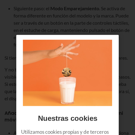
Siguiente paso: el
Modo Emparejamiento
. Se activa de
forma diferente en función del modelo y la marca. Puede
ser a través de un botón en la parte de controles táctiles,
en el estuche de carga, manteniendo pulsado el botón de
encendido o pulsando el botón en cada auricular de
forma simultánea.
Si tienes dudas, consulta las instrucciones de los auriculares.
Y no te desesperes si la primera vez se resisten y no son
visibles para el teléfono aunque hayas hecho estos dos pasos.
Si esto ocurre, prueba a encenderlos de nuevo y comprueba
que la luz de encendido cambia de color o parpadea. Ahora sí,
el dispositivo ya está listo para ser emparejado.
Añadir o emparejar un nuevo dispositivo con mi
Nuestras cookies
móvil
Utilizamos cookies propias y de terceros
Accede a la lista
"Dispositivos conectados"
y selecciona