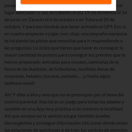
ponerla en marcha ni jugar con ella hasta que no estés en el
lugar adecuado: o sea, en Lekeitio el día 19; en Armentia el 16
de junio, en Zarautz el 6 de octubre y en Tutera el 20 de
octubre. Y para eso tendrás que tener activado el GPS. Eso sí,
en cuanto empieces a jugar, non-stop: una pequeña mariposa
te irá dando las pistas que necesitas para ir respondiendo a
las preguntas. Lo único que tienes que hacer es conseguir la
mayor cantidad de puntos para conseguir los premios que te
hemos preparado: entradas para museos, camisetas de la
fiesta de las ikastolas, de futbolistas, mochilas llenas de
sorpresas, helados, bocatas, pasteles… ¡y hasta algún
teléfono móvil!
Ah! Y diles a aita y ama que no se preocupen por el tema del
control parental: IkasJai es un juego para todas las edades y
también es una App muy práctica si no conoces la localidad.
Así que aunque no te apetezca jugar también puedes
descargártela y conseguir información útil, como dónde están
las estaciones de autobuses o de tren, los centros de atención