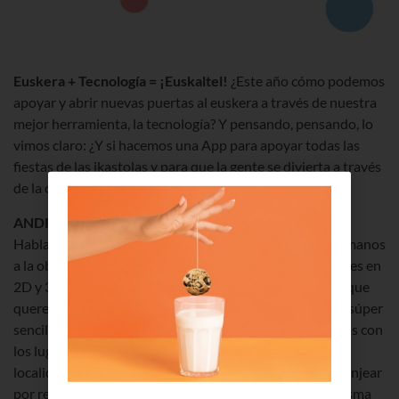
Euskera + Tecnología = ¡Euskaltel!
¿Este año cómo podemos
apoyar y abrir nuevas puertas al euskera a través de nuestra
mejor herramienta, la tecnología? Y pensando, pensando, lo
vimos claro: ¿Y si hacemos una App para apoyar todas las
fiestas de las ikastolas y para que la gente se divierta a través
de la cultura?
ANDROID
:
DESCARGAR
iOS
:
DESCARGAR
Hablamos con la
Federación de Ikastolas
, nos pusimos manos
a la obra y… voilá! Creamos
IkasJai
, un juego para móviles en
2D y 3D que funciona con geolocalización
GPS
y con el que
queremos que aprendas jugando. El funcionamiento es súper
sencillo: la App te propone superar pruebas relacionadas con
los lugares y las personalidades más conocidas de la
localidad, para conseguir puntos que después podrás canjear
por regalos. Y, además de demostrar lo que sabes, tú misma