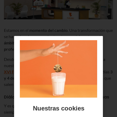
Estamos en el
momento del cambio
. Una transformación que
se ha acelerado a pasos de gigante especialmente en el
ámbito digital
. Y que abre un mundo de
oportunidades
profesionales
a los jóvenes talentos.
Desde
Euskaltel
seguimos incorporando todo ese valor a
nuestros equipos y estaremos un año más en el
XVI Foro de empleo y emprendimiento de Deusto
los días
3
y 4 de marzo
para atraer a todas esas jóvenes promesas que
salen de las aulas. ¿Te unes a nosotros?
Diálogo constante entre universidad y empresas
Y es que el mundo empresarial y el académico deben ir
Nuestras cookies
siempre de la mano. Por eso en
Euskaltel
establecemos