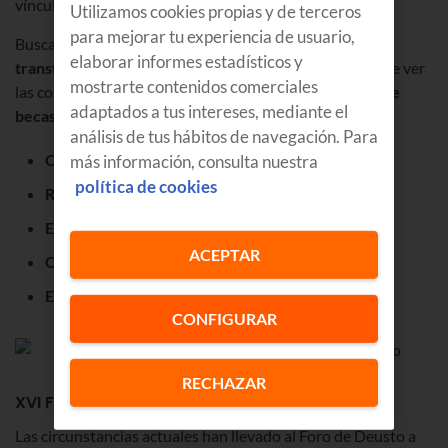
vínculos con las universidades para descubrir talento.
Utilizamos cookies propias y de terceros
para mejorar tu experiencia de usuario,
Buscamos jóvenes que nos ayudan a
liderar esta
elaborar informes estadísticos y
transformación digital
, con nuevas ideas y otra forma de ver
mostrarte contenidos comerciales
las cosas. Así que ya sabes, únete a nuestro
programa de
adaptados a tus intereses, mediante el
becas CRECE
si lo que quieres es:
análisis de tus hábitos de navegación. Para
C
olaborar
más información, consulta nuestra
política de cookies
R
etos
E
ntusiasmo
ACEPTAR
C
reatividad
E
quipo
CONFIGURAR
RECHAZAR
XVI Foro de empleo y emprendimiento online
Las circunstancias actuales han llevado al Foro de Deusto a