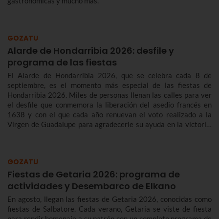
gastronómicas y mucho más.
GOZATU
Alarde de Hondarribia 2026: desfile y
programa de las fiestas
El Alarde de Hondarribia 2026, que se celebra cada 8 de
septiembre, es el momento más especial de las fiestas de
Hondarribia 2026. Miles de personas llenan las calles para ver
el desfile que conmemora la liberación del asedio francés en
1638 y con el que cada año renuevan el voto realizado a la
Virgen de Guadalupe para agradecerle su ayuda en la victoria.
Te contamos más sobre el origen y el desfile del Alarde de
Hondarribia 2026 y el programa de fiestas de Hondarribia
2026. Toma nota porque las fiestas son del 4 al 10 de
GOZATU
septiembre.
Fiestas de Getaria 2026: programa de
actividades y Desembarco de Elkano
En agosto, llegan las fiestas de Getaria 2026, conocidas como
fiestas de Salbatore. Cada verano, Getaria se viste de fiesta
para rendir homenaje a su patrón con un completo programa de