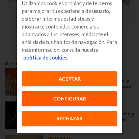
Utilizamos cookies propias y de terceros
para mejorar tu experiencia de usuario,
elaborar informes estadísticos y
mostrarte contenidos comerciales
adaptados a tus intereses, mediante el
análisis de tus hábitos de navegación. Para
más información, consulta nuestra
política de cookies
LO + LEÍDO
APRENDE
ACEPTAR
Euskaltel en Navarra: fibra, móvil y
la cercanía de siempre desde hace
años
CONFIGURAR
GOZATU
Fiestas en Zarautz 2026: programa y
RECHAZAR
conciertos de la Semana Grande
GOZATU