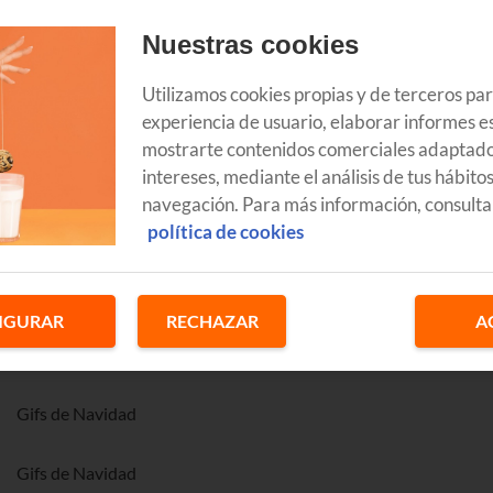
Nuestras cookies
Utilizamos cookies propias y de terceros pa
or Navidad llegaban a casa varias postales de nuestros amigos po
experiencia de usuario, elaborar informes es
 fechas. Las felicitaciones navideñas han evolucionado y la llegada
mostrarte contenidos comerciales adaptado
as redes sociales fueron un punto de inflexión. La facilidad de
intereses, mediante el análisis de tus hábito
idades suframos o disfrutemos el bombardeo de mensajes.
navegación. Para más información, consulta
política de cookies
tsApp
felicitándonos las fiestas
. Los hay que intentan ir de
 hacen más sentidas o hasta ñoñas. Pero quien más o quien menos
ices fiestas. Para muestra, un botón.
IGURAR
RECHAZAR
A