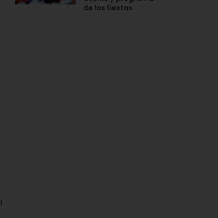
de las fiestas
l