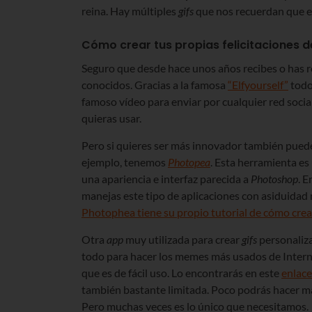
reina. Hay múltiples
gifs
que nos recuerdan que el
Cómo crear tus propias felicitaciones 
Seguro que desde hace unos años recibes o has rec
conocidos. Gracias a la famosa
“Elfyourself”
todos
famoso vídeo para enviar por cualquier red socia
quieras usar.
Pero si quieres ser más innovador también pued
ejemplo, tenemos
Photopea
. Esta herramienta e
una apariencia e interfaz parecida a
Photoshop
. 
manejas este tipo de aplicaciones con asiduidad 
Photophea tiene su propio tutorial de cómo crear
Otra
app
muy utilizada para crear
gifs
personaliz
todo para hacer los memes más usados de Intern
que es de fácil uso. Lo encontrarás en este
enlace
también bastante limitada. Poco podrás hacer má
Pero muchas veces es lo único que necesitamos.