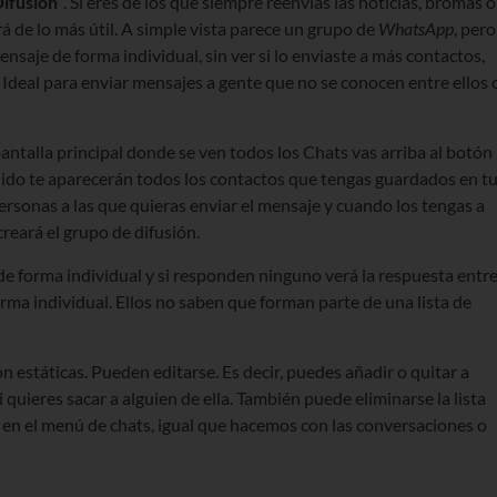
Difusión”
. Si eres de los que siempre reenvías las noticias, bromas o
rá de lo más útil. A simple vista parece un grupo de
WhatsApp
, pero
saje de forma individual, sin ver si lo enviaste a más contactos,
Ideal para enviar mensajes a gente que no se conocen entre ellos 
pantalla principal donde se ven todos los Chats vas arriba al botón
uido te aparecerán todos los contactos que tengas guardados en t
ersonas a las que quieras enviar el mensaje y cuando los tengas a
 creará el grupo de difusión.
n de forma individual y si responden ninguno verá la respuesta entr
rma individual. Ellos no saben que forman parte de una lista de
on estáticas. Pueden editarse. Es decir, puedes añadir o quitar a
 quieres sacar a alguien de ella. También puede eliminarse la lista
en el menú de chats, igual que hacemos con las conversaciones o