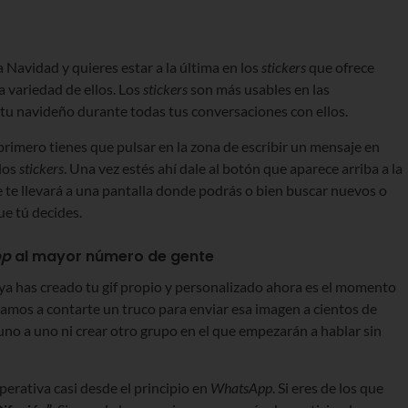
a Navidad y quieres estar a la última en los
stickers
que ofrece
 variedad de ellos. Los
stickers
son más usables en las
ritu navideño durante todas tus conversaciones con ellos.
 primero tienes que pulsar en la zona de escribir un mensaje en
 los
stickers
. Una vez estés ahí dale al botón que aparece arriba a la
le te llevará a una pantalla donde podrás o bien buscar nuevos o
ue tú decides.
pp
al mayor número de gente
i ya has creado tu gif propio y personalizado ahora es el momento
 vamos a contarte un truco para enviar esa imagen a cientos de
 uno a uno ni crear otro grupo en el que empezarán a hablar sin
perativa casi desde el principio en
WhatsApp
. Si eres de los que