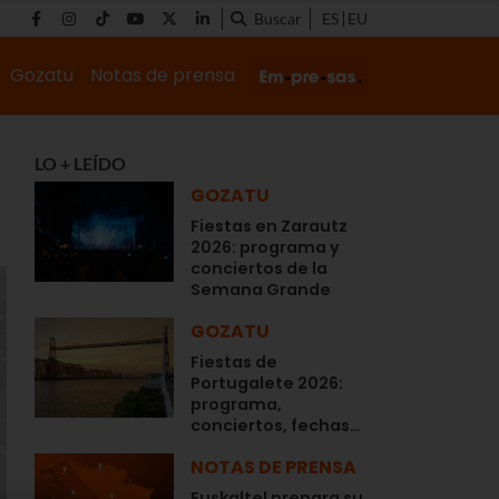
Buscar
ES
EU
Gozatu
Notas de prensa
LO + LEÍDO
GOZATU
Fiestas en Zarautz
2026: programa y
conciertos de la
Semana Grande
GOZATU
Fiestas de
Portugalete 2026:
programa,
conciertos, fechas…
NOTAS DE PRENSA
Euskaltel prepara su