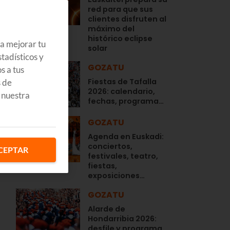
red para que sus
clientes disfruten al
máximo del
histórico eclipse
ra mejorar tu
solar
r
tadísticos y
GOZATU
s a tus
Fiestas de Tafalla
s de
2026: calendario,
 nuestra
fechas, programa…
GOZATU
Agenda en Euskadi:
conciertos,
CEPTAR
festivales, teatro,
fiestas,
exposiciones…
GOZATU
Alarde de
Hondarribia 2026:
desfile y programa