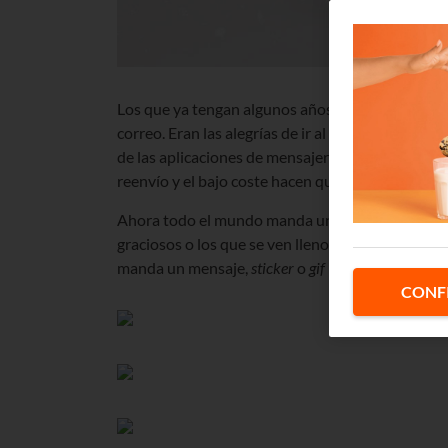
Los que ya tengan algunos años recordarán que p
correo. Eran las alegrías de ir al buzón por estas
de las aplicaciones de mensajería instantánea y l
reenvío y el bajo coste hacen que todas las Nav
Ahora todo el mundo manda un
mensaje de
Wha
graciosos o los que se ven llenos de amor y las
manda un mensaje,
sticker
o
gif
para desearnos fel
CONF