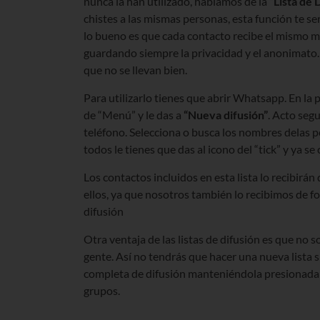
nunca la han utilizado, hablamos de la
“Lista de 
chistes a las mismas personas, esta función te se
lo bueno es que cada contacto recibe el mismo men
guardando siempre la privacidad y el anonimato. 
que no se llevan bien.
Para utilizarlo tienes que abrir Whatsapp. En la 
de “Menú” y le das a
“Nueva difusión”
. Acto seg
teléfono. Selecciona o busca los nombres delas p
todos le tienes que das al icono del “tick” y ya se
Los contactos incluidos en esta lista lo recibirá
ellos, ya que nosotros también lo recibimos de fo
difusión
Otra ventaja de las listas de difusión es que no s
gente. Así no tendrás que hacer una nueva lista si
completa de difusión manteniéndola presionada 
grupos.