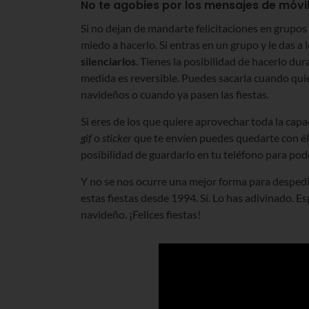
No te agobies por los mensajes de móvi
Si no dejan de mandarte felicitaciones en grupos
miedo a hacerlo. Si entras en un grupo y le das a l
silenciarlos
. Tienes la posibilidad de hacerlo d
medida es reversible. Puedes sacarla cuando quie
navideños o cuando ya pasen las fiestas.
Si eres de los que quiere aprovechar toda la cap
gif
o
sticker
que te envíen puedes quedarte con él. 
posibilidad de guardarlo en tu teléfono para poder
Y no se nos ocurre una mejor forma para despedir
estas fiestas desde 1994. Sí. Lo has adivinado. 
navideño. ¡Felices fiestas!