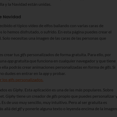
la y la Navidad están unidas.
de Navidad
ibido el típico vídeo de elfos bailando con varias caras de
 lo hemos disfrutado, o sufrido. En esta página puedes crear el
l. Solo necesitas una imagen de las caras de las personas que
es crear tus
gifs
personalizados de forma gratuita. Para ello, por
s una
app
gratuita que funciona en cualquier navegador y que tiene
En ella podrás crear animaciones personalizadas en forma de
gifs
. Si
no dudes en entrar en la
app
y probar.
 los gifs personalizados.
ados es
Giphy
. Esta aplicación es una de las más populares. Sobre
et.
Giphy
tiene un creador de
gifs
propio que puedes personalizar 
. Es de uso muy sencillo, muy intuitivo. Pero al ser gratuita es
s allá del
gif
y ponerle alguna texto o leyenda encima de la imagen