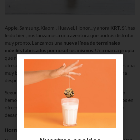
Apple, Samsung, Xiaomi, Huawei, Honor... y ahora
KRT
. Sí, has
leído bien, nos lanzamos a una aventura que podrás disfrutar
muy pronto. Lanzamos una
nueva línea de terminales
móviles fabricados por nosotros mismos
. Una
marca propia
que nos permite ampliar nuestra oferta de catálogo y
ofrecerte algo diferente y personalizado. Creemos que es una
muy buena noticia que queríamos compartir contigo para
despedir el año.
Seguro que te preguntarás qué tienen de especial. No, no
hemos descubierto la pólvora pero sí que somos pioneros en
ofrecer el
nuevo sistema operativo HarmonyOS
que ha
desarrollado Huawei.
HarmonyOS