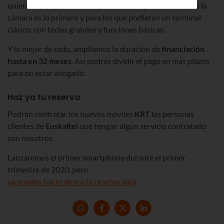
quieren el mejor rendimiento para trabajar, para quienes la
cámara es lo primero y para los que prefieren un terminal
clásico, con teclas grandes y funciones básicas.
Y lo mejor de todo, ampliamos la duración de
financiación
hasta en 32 meses
. Así podrás dividir el pago en más plazos
para no estar ahogado.
Haz ya tu reserva
Podrán contratar los nuevos móviles
KRT
las personas
clientes de
Euskaltel
que tengan algún servicio contratado
con nosotros.
Lanzaremos el primer smartphone durante el primer
trimestre de 2020, pero
ya puedes hacer ahora tu reserva aquí
.