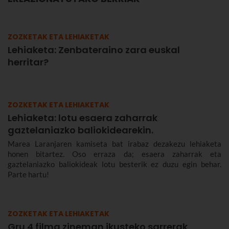
ZOZKETAK ETA LEHIAKETAK
Lehiaketa: Zenbateraino zara euskal
herritar?
ZOZKETAK ETA LEHIAKETAK
Lehiaketa: lotu esaera zaharrak
gaztelaniazko baliokidearekin.
Marea Laranjaren kamiseta bat irabaz dezakezu lehiaketa
honen bitartez. Oso erraza da; esaera zaharrak eta
gaztelaniazko baliokideak lotu besterik ez duzu egin behar.
Parte hartu!
ZOZKETAK ETA LEHIAKETAK
Gru 4 filma zineman ikusteko sarrerak