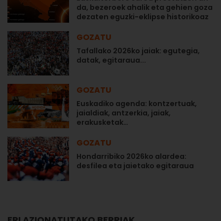
da, bezeroek ahalik eta gehien goza
dezaten eguzki-eklipse historikoaz
GOZATU
Tafallako 2026ko jaiak: egutegia,
datak, egitaraua...
GOZATU
Euskadiko agenda: kontzertuak,
jaialdiak, antzerkia, jaiak,
erakusketak…
GOZATU
Hondarribiko 2026ko alardea:
desfilea eta jaietako egitaraua
ERLAZIONATUTAKO BERRIAK