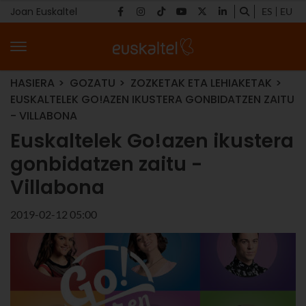
Joan Euskaltel
ES
EU
HASIERA
GOZATU
ZOZKETAK ETA LEHIAKETAK
EUSKALTELEK GO!AZEN IKUSTERA GONBIDATZEN ZAITU
- VILLABONA
Euskaltelek Go!azen ikustera
gonbidatzen zaitu -
Villabona
2019-02-12 05:00