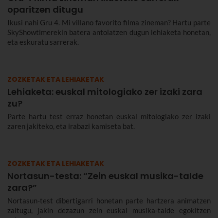
oparitzen ditugu
Ikusi nahi Gru 4. Mi villano favorito filma zineman? Hartu parte
SkyShowtimerekin batera antolatzen dugun lehiaketa honetan,
eta eskuratu sarrerak.
ZOZKETAK ETA LEHIAKETAK
Lehiaketa: euskal mitologiako zer izaki zara
zu?
Parte hartu test erraz honetan euskal mitologiako zer izaki
zaren jakiteko, eta irabazi kamiseta bat.
ZOZKETAK ETA LEHIAKETAK
Nortasun-testa: “Zein euskal musika-talde
zara?”
Nortasun-test dibertigarri honetan parte hartzera animatzen
zaitugu, jakin dezazun zein euskal musika-talde egokitzen