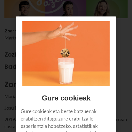
2 sarrera hirukoitz
Martxoak 16 - Gurea (Villabona)
Zozketa hau bukatu da.
Baditugu irabazleak!
Zorionak!
Maria Agustina de Magalhaes Pinto
Gure cookieak
Josu Molina Prado
Gure cookieak eta beste batzuenak
erabiltzen ditugu zure erabiltzaile-
2019/02/12tik 2019/02/25era bitartean izango da indarrean
esperientzia hobetzeko, estatistikak
sustapen hau. Euskaltelen bezeroentzat bakarrik da.