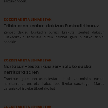
zaizun ondoen.
ZOZKETAK ETA LEHIAKETAK
Tribiala: ea zenbat dakizun Euskadiri buruz
Zenbat dakizu Euskadiri buruz? Erakutsi zenbat dakizun
Euskadirekin zerikusia duten hainbat gairi buruzko tribial
honekin.
ZOZKETAK ETA LEHIAKETAK
Nortasun-testa: ikusi zer-nolako euskal
herritarra zaren
Erantzun gure nortasun-testari, ikusi zer-nolako euskal
herritarra zaren, eta irabazi oparitzeko dauzkagun Marea
Laranjako hiru elastikoetako bat
ZOZKETAK ETA LEHIAKETAK