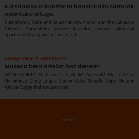
Kursaaleko bi kontzertu hauetarako sarrerak
oparituko ditugu
Euskaltelen, Belle and Sebastian eta Anohni and the Johnsons
taldeen Kursaaleko kontzertuetarako sarrera bikoitzak
oparitzen ditugu gure bezeroentzat.
ZOZKETAK ETA LEHIAKETAK
Museoa bera artelan bat denean
GUGGENHEIM Baditugu irabazleak! Zorionak! María Felisa
Hernández Elena Luque Blanca Cobo Begoña Lope Nekane
Altuna Guggenheim museoaren...