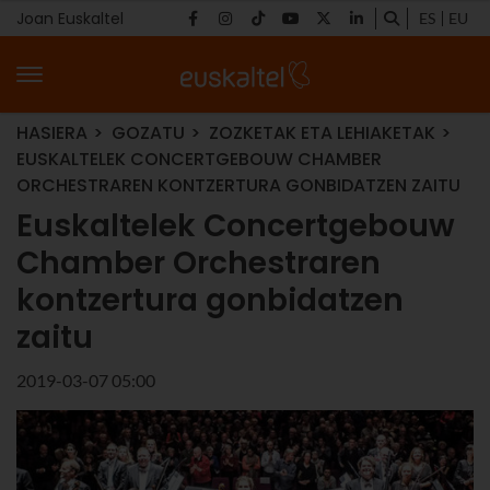
Joan Euskaltel
ES
EU
HASIERA
GOZATU
ZOZKETAK ETA LEHIAKETAK
EUSKALTELEK CONCERTGEBOUW CHAMBER
ORCHESTRAREN KONTZERTURA GONBIDATZEN ZAITU
Euskaltelek Concertgebouw
Chamber Orchestraren
kontzertura gonbidatzen
zaitu
2019-03-07 05:00