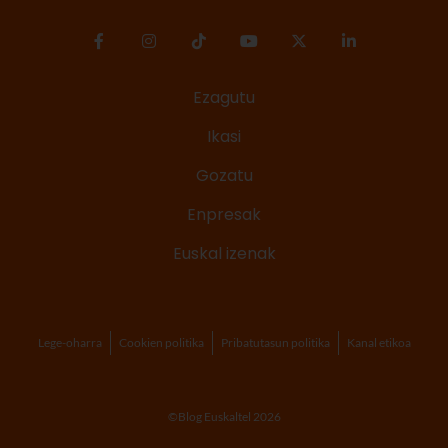
Ezagutu
Ikasi
Gozatu
Enpresak
Euskal izenak
Lege-oharra
Cookien politika
Pribatutasun politika
Kanal etikoa
©Blog Euskaltel 2026