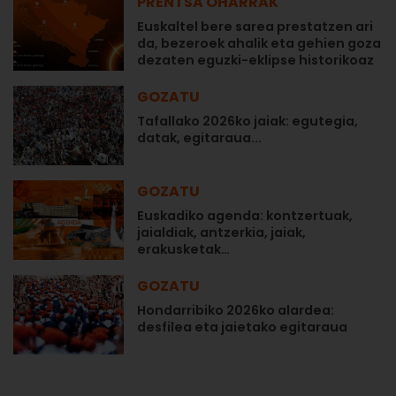
PRENTSA OHARRAK
Euskaltel bere sarea prestatzen ari
da, bezeroek ahalik eta gehien goza
dezaten eguzki-eklipse historikoaz
GOZATU
Tafallako 2026ko jaiak: egutegia,
datak, egitaraua...
GOZATU
Euskadiko agenda: kontzertuak,
jaialdiak, antzerkia, jaiak,
erakusketak…
GOZATU
Hondarribiko 2026ko alardea:
desfilea eta jaietako egitaraua