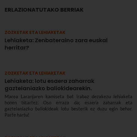
ERLAZIONATUTAKO BERRIAK
ZOZKETAK ETA LEHIAKETAK
Lehiaketa: Zenbateraino zara euskal
herritar?
ZOZKETAK ETA LEHIAKETAK
Lehiaketa: lotu esaera zaharrak
gaztelaniazko baliokidearekin.
Marea Laranjaren kamiseta bat irabaz dezakezu lehiaketa
honen bitartez. Oso erraza da; esaera zaharrak eta
gaztelaniazko baliokideak lotu besterik ez duzu egin behar.
Parte hartu!