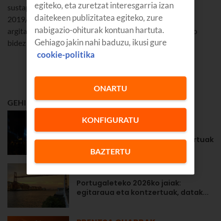
egiteko, eta zuretzat interesgarria izan
sustapen hau. Euskaltelen bezeroentzat bakarrik da.
daitekeen publizitatea egiteko, zure
2019/03/20an egingo da zozketa, eta 2019/03/22an
nabigazio-ohiturak kontuan hartuta.
argitaratuko dira irabazleen izenak webgunean. Telefono
Gehiago jakin nahi baduzu, ikusi gure
bidez jarriko da Euskaltel irabazleekin harremanetan.
cookie-politika
ONARTU
GEHIEN IRAKURRIENA
GOZATU
KONFIGURATU
Zarauzko 2026ko jaiak: Aste
Nagusiko egitaraua eta kontzertuak
BAZTERTU
GOZATU
Portugaleteko 2026ko jaiak:
egitaraua eta kontzertuak, datak...