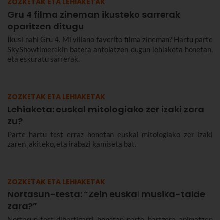
ZOZKETAK ETA LEHIAKETAK
Gru 4 filma zineman ikusteko sarrerak
oparitzen ditugu
Ikusi nahi Gru 4. Mi villano favorito filma zineman? Hartu parte
SkyShowtimerekin batera antolatzen dugun lehiaketa honetan,
eta eskuratu sarrerak.
ZOZKETAK ETA LEHIAKETAK
Lehiaketa: euskal mitologiako zer izaki zara
zu?
Parte hartu test erraz honetan euskal mitologiako zer izaki
zaren jakiteko, eta irabazi kamiseta bat.
ZOZKETAK ETA LEHIAKETAK
Nortasun-testa: “Zein euskal musika-talde
zara?”
Nortasun-test dibertigarri honetan parte hartzera animatzen