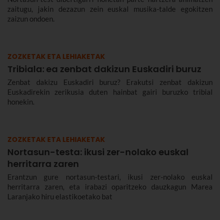
zaitugu, jakin dezazun zein euskal musika-talde egokitzen
zaizun ondoen.
ZOZKETAK ETA LEHIAKETAK
Tribiala: ea zenbat dakizun Euskadiri buruz
Zenbat dakizu Euskadiri buruz? Erakutsi zenbat dakizun
Euskadirekin zerikusia duten hainbat gairi buruzko tribial
honekin.
ZOZKETAK ETA LEHIAKETAK
Nortasun-testa: ikusi zer-nolako euskal
herritarra zaren
Erantzun gure nortasun-testari, ikusi zer-nolako euskal
herritarra zaren, eta irabazi oparitzeko dauzkagun Marea
Laranjako hiru elastikoetako bat