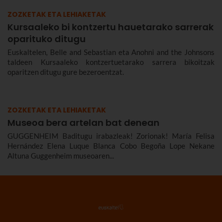
ZOZKETAK ETA LEHIAKETAK
Kursaaleko bi kontzertu hauetarako sarrerak
oparituko ditugu
Euskaltelen, Belle and Sebastian eta Anohni and the Johnsons
taldeen Kursaaleko kontzertuetarako sarrera bikoitzak
oparitzen ditugu gure bezeroentzat.
ZOZKETAK ETA LEHIAKETAK
Museoa bera artelan bat denean
GUGGENHEIM Baditugu irabazleak! Zorionak! María Felisa
Hernández Elena Luque Blanca Cobo Begoña Lope Nekane
Altuna Guggenheim museoaren...