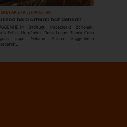
ZKETAK ETA LEHIAKETAK
useoa bera artelan bat denean
GGENHEIM Baditugu irabazleak! Zorionak!
ría Felisa Hernández Elena Luque Blanca Cobo
egoña Lope Nekane Altuna Guggenheim
seoaren...