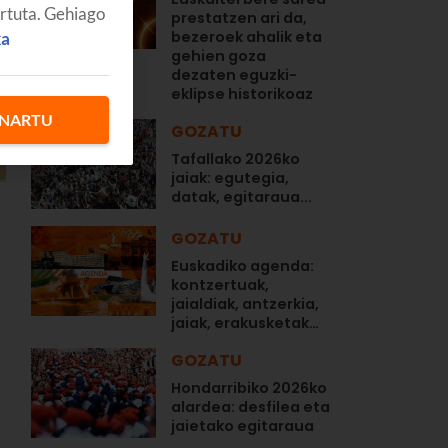
artuta. Gehiago
prestatzen ari da,
bezeroek ahalik eta
ka
gehien goza
dezaten eguzki-
eklipse historikoaz
NARTU
GOZATU
Tafallako 2026ko
jaiak: egutegia,
datak, egitaraua...
GOZATU
Euskadiko agenda:
kontzertuak,
jaialdiak, antzerkia,
jaiak, erakusketak…
GOZATU
Hondarribiko 2026ko
alardea: desfilea eta
jaietako egitaraua