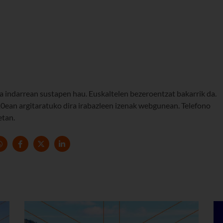
 indarrean sustapen hau. Euskaltelen bezeroentzat bakarrik da.
ean argitaratuko dira irabazleen izenak webgunean. Telefono
etan.