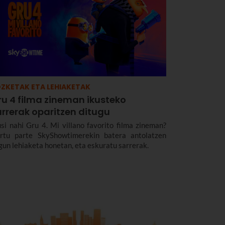
ZKETAK ETA LEHIAKETAK
ru 4 filma zineman ikusteko
arrerak oparitzen ditugu
usi nahi Gru 4. Mi villano favorito filma zineman?
rtu parte SkyShowtimerekin batera antolatzen
gun lehiaketa honetan, eta eskuratu sarrerak.