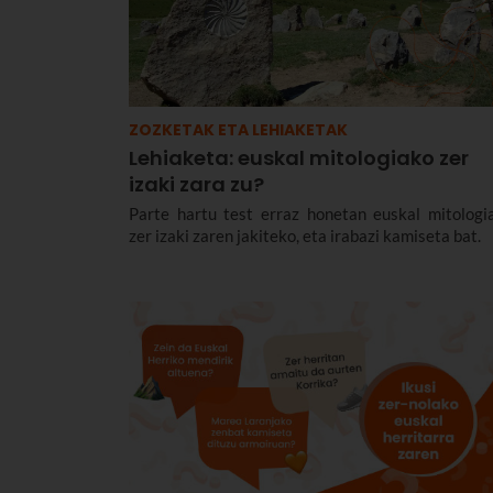
ZOZKETAK ETA LEHIAKETAK
Lehiaketa: euskal mitologiako zer
izaki zara zu?
Parte hartu test erraz honetan euskal mitologi
zer izaki zaren jakiteko, eta irabazi kamiseta bat.