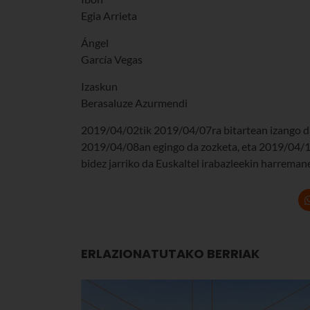
Egia Arrieta
Ángel
García Vegas
Izaskun
Berasaluze Azurmendi
2019/04/02tik 2019/04/07ra bitartean izango da
2019/04/08an egingo da zozketa, eta 2019/04/10
bidez jarriko da Euskaltel irabazleekin harreman
ERLAZIONATUTAKO BERRIAK