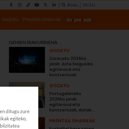
Bilatu
ES
EU
Gozatu
Prentsa Oharrak
GEHIEN IRAKURRIENA
GOZATU
Zarauzko 2026ko
jaiak: Aste Nagusiko
egitaraua eta
kontzertuak
GOZATU
Portugaleteko
2026ko jaiak:
egitaraua eta
kontzertuak, datak...
en ditugu zure
tikak egiteko,
PRENTSA OHARRAK
blizitatea
Euskaltel bere sarea