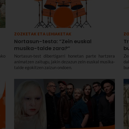
ZOZKETAK ETA LEHIAKETAK
ZO
Nortasun-testa: “Zein euskal
Tr
musika-talde zara?”
b
ako
Nortasun-test dibertigarri honetan parte hartzera
Ze
animatzen zaitugu, jakin dezazun zein euskal musika-
da
talde egokitzen zaizun ondoen.
bu