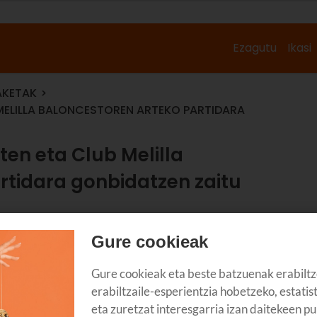
Ezagutu
Ikasi
AKETAK
 MELILLA BALONCESTOREN ARTEKO PARTIDARA
ten eta Club Melilla
rtidara gonbidatzen zaitu
Gure cookieak
Gure cookieak eta beste batzuenak erabiltz
erabiltzaile-esperientzia hobetzeko, estatis
eta zuretzat interesgarria izan daitekeen pu