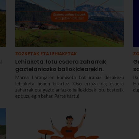
ZOZKETAK ETA LEHIAKETAK
ZO
l
Lehiaketa: lotu esaera zaharrak
G
gaztelaniazko baliokidearekin.
s
Marea Laranjaren kamiseta bat irabaz dezakezu
Ik
lehiaketa honen bitartez. Oso erraza da; esaera
Ha
zaharrak eta gaztelaniazko baliokideak lotu besterik
du
ez duzu egin behar. Parte hartu!