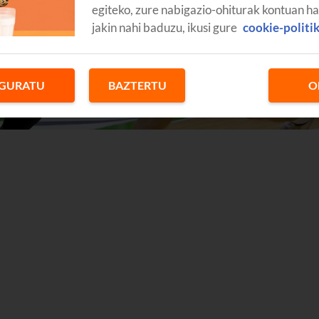
egiteko, zure nabigazio-ohiturak kontuan h
jakin nahi baduzu, ikusi gure
cookie-politi
GURATU
BAZTERTU
O