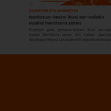
ZOZKETAK ETA LEHIAKETAK
Nortasun-testa: ikusi zer-nolako
euskal herritarra zaren
Erantzun gure nortasun-testari, ikusi zer-nol
euskal herritarra zaren, eta irabazi oparitz
dauzkagun Marea Laranjako hiru elastikoetako ba