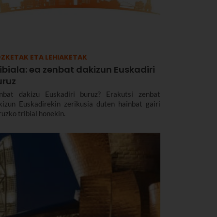
ZKETAK ETA LEHIAKETAK
ibiala: ea zenbat dakizun Euskadiri
uruz
nbat dakizu Euskadiri buruz? Erakutsi zenbat
kizun Euskadirekin zerikusia duten hainbat gairi
ruzko tribial honekin.