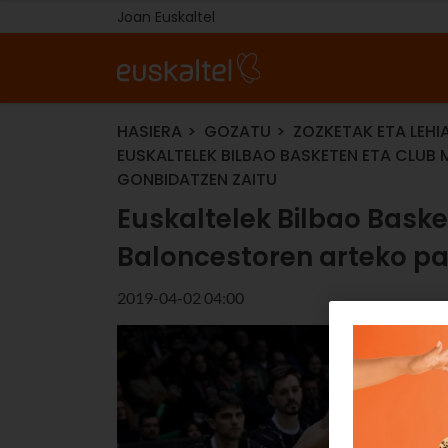
Joan Euskaltel
HASIERA
GOZATU
ZOZKETAK ETA LEHI
EUSKALTELEK BILBAO BASKETEN ETA CLUB
GONBIDATZEN ZAITU
Euskaltelek Bilbao Baske
Baloncestoren arteko pa
2019-04-02 04:00