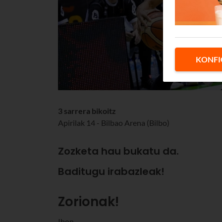
KONFI
3 sarrera bikoitz
Apirilak 14 - Bilbao Arena (Bilbo)
Zozketa hau bukatu da.
Baditugu irabazleak!
Zorionak!
Ibon