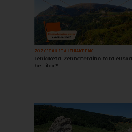
ZOZKETAK ETA LEHIAKETAK
Lehiaketa: Zenbateraino zara euska
herritar?