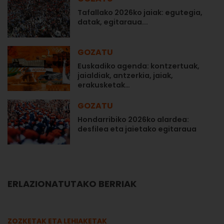
Tafallako 2026ko jaiak: egutegia,
datak, egitaraua...
GOZATU
Euskadiko agenda: kontzertuak,
jaialdiak, antzerkia, jaiak,
erakusketak…
GOZATU
Hondarribiko 2026ko alardea:
desfilea eta jaietako egitaraua
ERLAZIONATUTAKO BERRIAK
ZOZKETAK ETA LEHIAKETAK