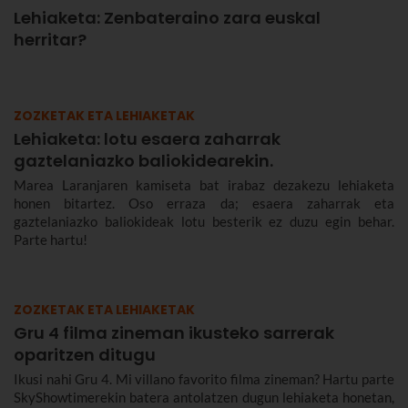
Lehiaketa: Zenbateraino zara euskal
herritar?
ZOZKETAK ETA LEHIAKETAK
Lehiaketa: lotu esaera zaharrak
gaztelaniazko baliokidearekin.
Marea Laranjaren kamiseta bat irabaz dezakezu lehiaketa
honen bitartez. Oso erraza da; esaera zaharrak eta
gaztelaniazko baliokideak lotu besterik ez duzu egin behar.
Parte hartu!
ZOZKETAK ETA LEHIAKETAK
Gru 4 filma zineman ikusteko sarrerak
oparitzen ditugu
Ikusi nahi Gru 4. Mi villano favorito filma zineman? Hartu parte
SkyShowtimerekin batera antolatzen dugun lehiaketa honetan,