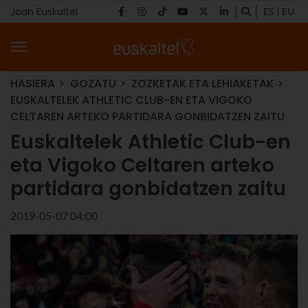
Joan Euskaltel
ES
EU
HASIERA
GOZATU
ZOZKETAK ETA LEHIAKETAK
EUSKALTELEK ATHLETIC CLUB-EN ETA VIGOKO
CELTAREN ARTEKO PARTIDARA GONBIDATZEN ZAITU
Euskaltelek Athletic Club-en
eta Vigoko Celtaren arteko
partidara gonbidatzen zaitu
2019-05-07 04:00