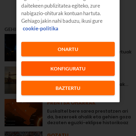
daitekeen publizitatea egiteko, zure
nabigazio-ohiturak kontuan hartuta.
Gehiago jakin nahi baduzu, ikusi gure
cookie-politika
GEHIEN IRAKURRIENA
GOZATU
Zarauzko 2026ko jaiak: Aste
ONARTU
Nagusiko egitaraua eta kontzertuak
KONFIGURATU
GOZATU
Portugaleteko 2026ko jaiak:
egitaraua eta kontzertuak, datak...
BAZTERTU
PRENTSA OHARRAK
Euskaltel bere sarea prestatzen ari
da, bezeroek ahalik eta gehien goza
dezaten eguzki-eklipse historikoaz
GOZATU