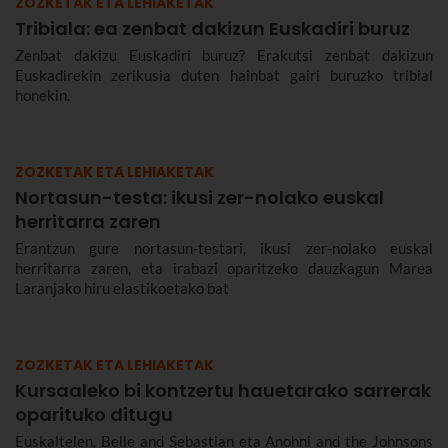
ZOZKETAK ETA LEHIAKETAK
Tribiala: ea zenbat dakizun Euskadiri buruz
Zenbat dakizu Euskadiri buruz? Erakutsi zenbat dakizun
Euskadirekin zerikusia duten hainbat gairi buruzko tribial
honekin.
ZOZKETAK ETA LEHIAKETAK
Nortasun-testa: ikusi zer-nolako euskal
herritarra zaren
Erantzun gure nortasun-testari, ikusi zer-nolako euskal
herritarra zaren, eta irabazi oparitzeko dauzkagun Marea
Laranjako hiru elastikoetako bat
ZOZKETAK ETA LEHIAKETAK
Kursaaleko bi kontzertu hauetarako sarrerak
oparituko ditugu
Euskaltelen, Belle and Sebastian eta Anohni and the Johnsons