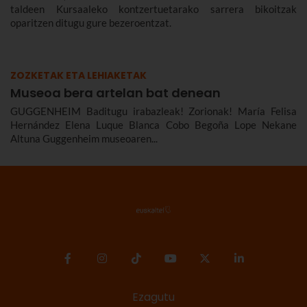
taldeen Kursaaleko kontzertuetarako sarrera bikoitzak
oparitzen ditugu gure bezeroentzat.
ZOZKETAK ETA LEHIAKETAK
Museoa bera artelan bat denean
GUGGENHEIM Baditugu irabazleak! Zorionak! María Felisa
Hernández Elena Luque Blanca Cobo Begoña Lope Nekane
Altuna Guggenheim museoaren...
Ezagutu