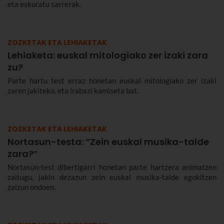
eta eskuratu sarrerak.
ZOZKETAK ETA LEHIAKETAK
Lehiaketa: euskal mitologiako zer izaki zara
zu?
Parte hartu test erraz honetan euskal mitologiako zer izaki
zaren jakiteko, eta irabazi kamiseta bat.
ZOZKETAK ETA LEHIAKETAK
Nortasun-testa: “Zein euskal musika-talde
zara?”
Nortasun-test dibertigarri honetan parte hartzera animatzen
zaitugu, jakin dezazun zein euskal musika-talde egokitzen
zaizun ondoen.