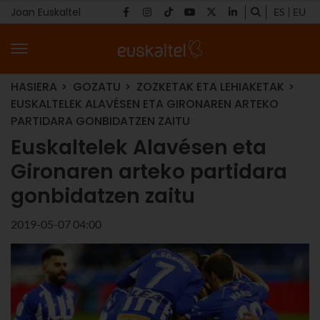
Joan Euskaltel
ES
EU
HASIERA
GOZATU
ZOZKETAK ETA LEHIAKETAK
EUSKALTELEK ALAVÉSEN ETA GIRONAREN ARTEKO
PARTIDARA GONBIDATZEN ZAITU
Euskaltelek Alavésen eta
Gironaren arteko partidara
gonbidatzen zaitu
2019-05-07 04:00