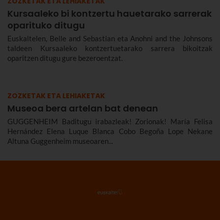
ZOZKETAK ETA LEHIAKETAK
Kursaaleko bi kontzertu hauetarako sarrerak
oparituko ditugu
Euskaltelen, Belle and Sebastian eta Anohni and the Johnsons
taldeen Kursaaleko kontzertuetarako sarrera bikoitzak
oparitzen ditugu gure bezeroentzat.
ZOZKETAK ETA LEHIAKETAK
Museoa bera artelan bat denean
GUGGENHEIM Baditugu irabazleak! Zorionak! María Felisa
Hernández Elena Luque Blanca Cobo Begoña Lope Nekane
Altuna Guggenheim museoaren...