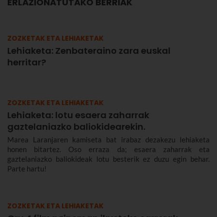
ERLAZIONATUTAKO BERRIAK
ZOZKETAK ETA LEHIAKETAK
Lehiaketa: Zenbateraino zara euskal
herritar?
ZOZKETAK ETA LEHIAKETAK
Lehiaketa: lotu esaera zaharrak
gaztelaniazko baliokidearekin.
Marea Laranjaren kamiseta bat irabaz dezakezu lehiaketa
honen bitartez. Oso erraza da; esaera zaharrak eta
gaztelaniazko baliokideak lotu besterik ez duzu egin behar.
Parte hartu!
ZOZKETAK ETA LEHIAKETAK