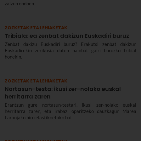
zaizun ondoen.
ZOZKETAK ETA LEHIAKETAK
Tribiala: ea zenbat dakizun Euskadiri buruz
Zenbat dakizu Euskadiri buruz? Erakutsi zenbat dakizun
Euskadirekin zerikusia duten hainbat gairi buruzko tribial
honekin.
ZOZKETAK ETA LEHIAKETAK
Nortasun-testa: ikusi zer-nolako euskal
herritarra zaren
Erantzun gure nortasun-testari, ikusi zer-nolako euskal
herritarra zaren, eta irabazi oparitzeko dauzkagun Marea
Laranjako hiru elastikoetako bat