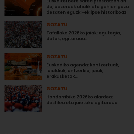
Euskaltel bere sarea prestatzen ari
da, bezeroek ahalik eta gehien goza
dezaten eguzki-eklipse historikoaz
GOZATU
Tafallako 2026ko jaiak: egutegia,
datak, egitaraua...
GOZATU
Euskadiko agenda: kontzertuak,
jaialdiak, antzerkia, jaiak,
erakusketak…
GOZATU
Hondarribiko 2026ko alardea:
desfilea eta jaietako egitaraua