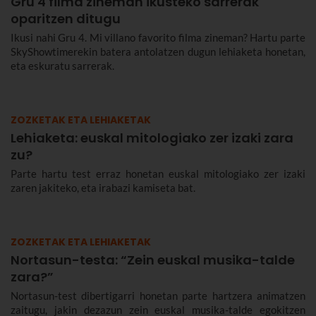
Gru 4 filma zineman ikusteko sarrerak
oparitzen ditugu
Ikusi nahi Gru 4. Mi villano favorito filma zineman? Hartu parte
SkyShowtimerekin batera antolatzen dugun lehiaketa honetan,
eta eskuratu sarrerak.
ZOZKETAK ETA LEHIAKETAK
Lehiaketa: euskal mitologiako zer izaki zara
zu?
Parte hartu test erraz honetan euskal mitologiako zer izaki
zaren jakiteko, eta irabazi kamiseta bat.
ZOZKETAK ETA LEHIAKETAK
Nortasun-testa: “Zein euskal musika-talde
zara?”
Nortasun-test dibertigarri honetan parte hartzera animatzen
zaitugu, jakin dezazun zein euskal musika-talde egokitzen