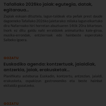
Tafallako 2026ko jaiak: egutegia, datak,
egitaraua...
Zapiak eskuan dituztela, lagun-taldeak eta peñak prest daude
dagoeneko Tafallako 2026ko jaietarako: milaka lagun elkartuko
dira Nafarroako hiri horretan abuztuaren 14tik 20ra bitartean.
Inork ez ditu galdu nahi erraldoiek animaturiko kale-giroa,
musika-errondak, entzierroak edo hainbeste esperotako
Salbeko igoera.
GOZATU
Euskadiko agenda: kontzertuak, jaialdiak,
antzerkia, jaiak, erakusketak…
Planifikatu asteburua Euskadin, kontzertu, antzezlan, jaialdi,
erakusketa, ospakizun gastronomiko eta beste hainbat
ekitaldiz gozatzeko.
GOZATU