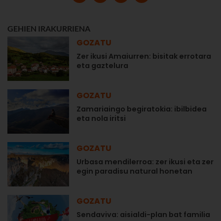
GEHIEN IRAKURRIENA
GOZATU
Zer ikusi Amaiurren: bisitak errotara
eta gaztelura
GOZATU
Zamariaingo begiratokia: ibilbidea
eta nola iritsi
GOZATU
Urbasa mendilerroa: zer ikusi eta zer
egin paradisu natural honetan
GOZATU
Sendaviva: aisialdi-plan bat familia