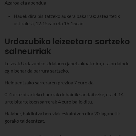
Azaroa eta abendua
Hauek dira bisitatzeko aukera bakarrak: asteartetik
ostiralera, 12:15ean eta 16:15ean.
Urdazubiko leizeetara sartzeko
salneurriak
Leizeak Urdazubiko Udalaren jabetzakoak dira, eta ordaindu
egin behar da barrura sartzeko.
Helduentzako sarreraren prezioa 7 euro da.
0-4 urte bitarteko haurrak dohainik sar daitezke, eta 4-14
urte bitartekoen sarrerak 4 euro balio ditu.
Halaber, baldintza bereziak eskaintzen dira 20 lagunetik
gorako taldeentzat.