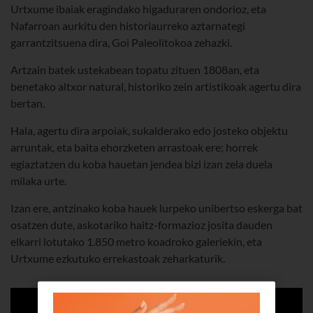
Urtxume ibaiak eragindako higaduraren ondorioz, eta
Nafarroan aurkitu den historiaurreko aztarnategi
garrantzitsuena dira, Goi Paleolitokoa zehazki.
Artzain batek ustekabean topatu zituen 1808an, eta
benetako altxor natural, historiko zein artistikoak agertu dira
bertan.
Hala, agertu dira arpoiak, sukalderako edo josteko objektu
arruntak, eta baita ehorzketen arrastoak ere; horrek
egiaztatzen du koba hauetan jendea bizi izan zela duela
milaka urte.
Izan ere, antzinako koba hauek lurpeko unibertso eskerga bat
osatzen dute, askotariko haitz-formazioz josita dauden
elkarri lotutako 1.850 metro koadroko galeriekin, eta
Urtxume ezkutuko errekastoak zeharkaturik.