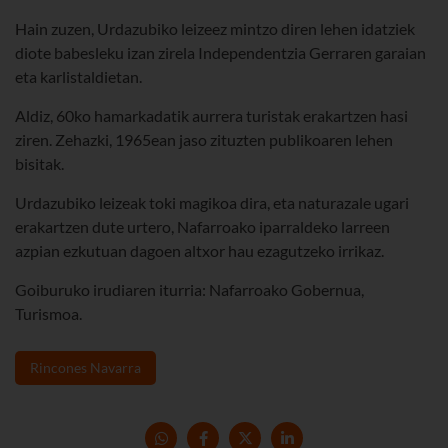
Hain zuzen, Urdazubiko leizeez mintzo diren lehen idatziek
diote babesleku izan zirela Independentzia Gerraren garaian
eta karlistaldietan.
Aldiz, 60ko hamarkadatik aurrera turistak erakartzen hasi
ziren. Zehazki, 1965ean jaso zituzten publikoaren lehen
bisitak.
Urdazubiko leizeak toki magikoa dira, eta naturazale ugari
erakartzen dute urtero, Nafarroako iparraldeko larreen
azpian ezkutuan dagoen altxor hau ezagutzeko irrikaz.
Goiburuko irudiaren iturria: Nafarroako Gobernua,
Turismoa.
Rincones Navarra