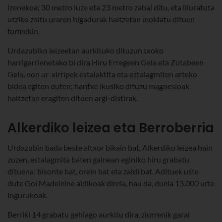
izenekoa; 30 metro luze eta 23 metro zabal ditu, eta liluratuta
utziko zaitu uraren higadurak haitzetan moldatu dituen
formekin.
Urdazubiko leizeetan aurkituko dituzun txoko
harrigarrienetako bi dira Hiru Erregeen Gela eta Zutabeen
Gela, non ur-xirripek estalaktita eta estalagmiten arteko
bidea egiten duten; hantxe ikusiko dituzu magnesioak
haitzetan eragiten dituen argi-distirak.
Alkerdiko leizea eta Berroberria
Urdazubin bada beste altxor bikain bat, Alkerdiko leizea hain
zuzen, estalagmita baten gainean eginiko hiru grabatu
dituena: bisonte bat, orein bat eta zaldi bat. Adituek uste
dute Goi Madeleine aldikoak direla, hau da, duela 13.000 urte
ingurukoak.
Berriki 14 grabatu gehiago aurkitu dira, ziurrenik garai