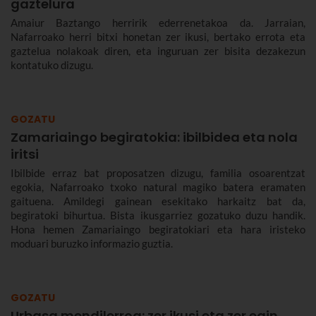
gaztelura
Amaiur Baztango herririk ederrenetakoa da. Jarraian,
Nafarroako herri bitxi honetan zer ikusi, bertako errota eta
gaztelua nolakoak diren, eta inguruan zer bisita dezakezun
kontatuko dizugu.
GOZATU
Zamariaingo begiratokia: ibilbidea eta nola
iritsi
Ibilbide erraz bat proposatzen dizugu, familia osoarentzat
egokia, Nafarroako txoko natural magiko batera eramaten
gaituena. Amildegi gainean esekitako harkaitz bat da,
begiratoki bihurtua. Bista ikusgarriez gozatuko duzu handik.
Hona hemen Zamariaingo begiratokiari eta hara iristeko
moduari buruzko informazio guztia.
GOZATU
Urbasa mendilerroa: zer ikusi eta zer egin