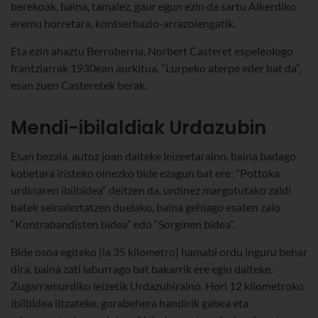
berekoak, baina, tamalez, gaur egun ezin da sartu Alkerdiko
eremu horretara, kontserbazio-arrazoiengatik.
Eta ezin ahaztu Berroberria, Norbert Casteret espeleologo
frantziarrak 1930ean aurkitua. “Lurpeko aterpe eder bat da”,
esan zuen Casteretek berak.
Mendi-ibilaldiak Urdazubin
Esan bezala, autoz joan daiteke leizeetaraino, baina badago
kobetara iristeko oinezko bide ezagun bat ere: “Pottoka
urdinaren ibilbidea” deitzen da, urdinez margotutako zaldi
batek seinaleztatzen duelako, baina gehiago esaten zaio
“Kontrabandisten bidea” edo “Sorginen bidea”.
Bide osoa egiteko (ia 35 kilometro) hamabi ordu inguru behar
dira, baina zati laburrago bat bakarrik ere egin daiteke,
Zugarramurdiko leizetik Urdazubiraino. Hori 12 kilometroko
ibilbidea litzateke, gorabehera handirik gabea eta