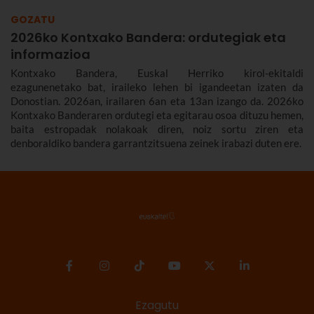
GOZATU
2026ko Kontxako Bandera: ordutegiak eta
informazioa
Kontxako Bandera, Euskal Herriko kirol-ekitaldi
ezagunenetako bat, iraileko lehen bi igandeetan izaten da
Donostian. 2026an, irailaren 6an eta 13an izango da. 2026ko
Kontxako Banderaren ordutegi eta egitarau osoa dituzu hemen,
baita estropadak nolakoak diren, noiz sortu ziren eta
denboraldiko bandera garrantzitsuena zeinek irabazi duten ere.
Ezagutu