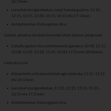
16:15ean.
Larunbat eta igandeetan, zazpi txanda guztira: 11:15,
12:15, 13:15, 13:30, 15:15, 16:15 eta 17:15ean.
Astelehenetan itxita egoten dira.
Uztaila, abuztua eta data bereziak (Aste Santua, jaiegunak)
Zabalik egoten dira astelehenetik igandera 10:30, 11:15,
12:00, 12:45, 13:30, 15:45, 16:30, 17:15 eta 18:00etan.
Iraila eta urria
Asteartetik ostiralera bisitak egin daitezke 11:15, 13:15
eta 16:15ean.
Larunbat eta igandeetan, 11:15, 12:15, 13:15, 15:15,
16:15 eta 17:15ean.
Astelehenetan itxita egoten dira.