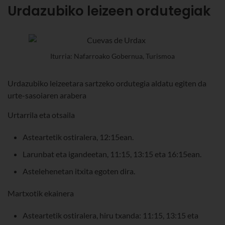
Urdazubiko leizeen ordutegiak
Iturria: Nafarroako Gobernua, Turismoa
Urdazubiko leizeetara sartzeko ordutegia aldatu egiten da
urte-sasoiaren arabera
Urtarrila eta otsaila
Asteartetik ostiralera, 12:15ean.
Larunbat eta igandeetan, 11:15, 13:15 eta 16:15ean.
Astelehenetan itxita egoten dira.
Martxotik ekainera
Asteartetik ostiralera, hiru txanda: 11:15, 13:15 eta