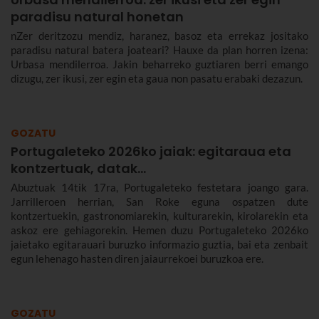
paradisu natural honetan
nZer deritzozu mendiz, haranez, basoz eta errekaz jositako
paradisu natural batera joateari? Hauxe da plan horren izena:
Urbasa mendilerroa. Jakin beharreko guztiaren berri emango
dizugu, zer ikusi, zer egin eta gaua non pasatu erabaki dezazun.
GOZATU
Portugaleteko 2026ko jaiak: egitaraua eta
kontzertuak, datak...
Abuztuak 14tik 17ra, Portugaleteko festetara joango gara.
Jarrilleroen herrian, San Roke eguna ospatzen dute
kontzertuekin, gastronomiarekin, kulturarekin, kirolarekin eta
askoz ere gehiagorekin. Hemen duzu Portugaleteko 2026ko
jaietako egitarauari buruzko informazio guztia, bai eta zenbait
egun lehenago hasten diren jaiaurrekoei buruzkoa ere.
GOZATU