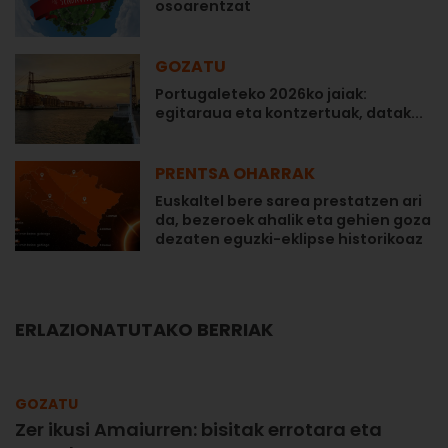
osoarentzat
GOZATU
Portugaleteko 2026ko jaiak:
egitaraua eta kontzertuak, datak...
PRENTSA OHARRAK
Euskaltel bere sarea prestatzen ari
da, bezeroek ahalik eta gehien goza
dezaten eguzki-eklipse historikoaz
ERLAZIONATUTAKO BERRIAK
GOZATU
Zer ikusi Amaiurren: bisitak errotara eta