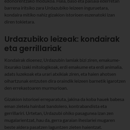
edonorentzako modukoa. Hala, baso eta paisaia ederretan
barrena iritsiko zara Urdazubiko leizeen inguruetara,
kondaira mitiko nahiz gizakion istorioen eszenatoki izan
diren tokietara.
Urdazubiko leizeak: kondairak
eta gerrillariak
Kondairak dioenez, Urdazubin lamiak bizi ziren, emakume-
itxurako izaki mitologikoak, erdi emakume eta erdi animalia,
adats luzekoak eta urari atxikiak ziren, eta haien ahotsen
oihartzunak entzuten dira oraindik leizeen barnetik igarotzen
den errekastoaren murmurioan.
Gizakion istorioei erreparatuta, jakina da koba hauek babesa
eman zietela hainbat bandolero, kontrabandista eta
gerrillariri. Urtetan, Urdazubi ohiko pasagunea izan zen
mugalarientzat, hau da, gerra garaian iheslariei mugaren
beste aldera pasatzen laguntzen zieten haientzat.