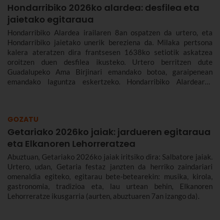
Hondarribiko 2026ko alardea: desfilea eta
jaietako egitaraua
Hondarribiko Alardea irailaren 8an ospatzen da urtero, eta
Hondarribiko jaietako unerik bereziena da. Milaka pertsona
kalera ateratzen dira frantsesen 1638ko setiotik askatzea
oroitzen duen desfilea ikusteko. Urtero berritzen dute
Guadalupeko Ama Birjinari emandako botoa, garaipenean
emandako laguntza eskertzeko. Hondarribiko Alardearen
jatorriari eta desfileari buruz, eta Hondarribiko jaien 2026ko
egitarauari buruz gehiago kontatuko dizugu. Gogoan hartu,
jaiak irailaren 4tik 10era dira eta.
GOZATU
Getariako 2026ko jaiak: jardueren egitaraua
eta Elkanoren Lehorreratzea
Abuztuan, Getariako 2026ko jaiak iritsiko dira: Salbatore jaiak.
Urtero, udan, Getaria festaz janzten da herriko zaindariari
omenaldia egiteko, egitarau bete-betearekin: musika, kirola,
gastronomia, tradizioa eta, lau urtean behin, Elkanoren
Lehorreratze ikusgarria (aurten, abuztuaren 7an izango da).