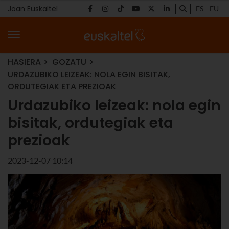
Joan Euskaltel
ES
EU
HASIERA
GOZATU
URDAZUBIKO LEIZEAK: NOLA EGIN BISITAK,
ORDUTEGIAK ETA PREZIOAK
Urdazubiko leizeak: nola egin
bisitak, ordutegiak eta
prezioak
2023-12-07 10:14