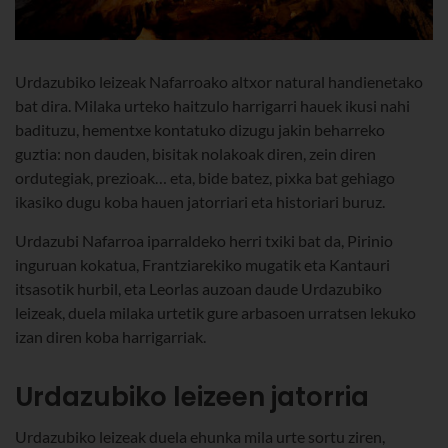
Urdazubiko leizeak Nafarroako altxor natural handienetako
bat dira. Milaka urteko haitzulo harrigarri hauek ikusi nahi
badituzu, hementxe kontatuko dizugu jakin beharreko
guztia: non dauden, bisitak nolakoak diren, zein diren
ordutegiak, prezioak… eta, bide batez, pixka bat gehiago
ikasiko dugu koba hauen jatorriari eta historiari buruz.
Urdazubi Nafarroa iparraldeko herri txiki bat da, Pirinio
inguruan kokatua, Frantziarekiko mugatik eta Kantauri
itsasotik hurbil, eta Leorlas auzoan daude Urdazubiko
leizeak, duela milaka urtetik gure arbasoen urratsen lekuko
izan diren koba harrigarriak.
Urdazubiko leizeen jatorria
Urdazubiko leizeak duela ehunka mila urte sortu ziren,