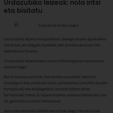
Urdazubiko leizeak: nola iritsi
eta bisitatu
Urdazubiko leizeen kanpoaldean, badago doako aparkaleku
handi bat, eta ibilgailu handiak zein autobusak erraz irits
daitezke bertaraino.
Urdazubiko leizeetarako sarrera Matxingonea baserriaren
ondoan dago
Behin barrura sarturik, haitzarteko pasabide-labirinto
txundigarri bat aurkituko duzu, estalaktitaz (zintzilik dauden
formazioak) eta estalagmitaz (zorutik hazten diren
formazioak) betea. Errepara iezaiezu medusa bitxiei ere, hau
da, garro itxura duten formazioei.
Sartu eta berehala ibilbide berezi bat dago, Harrera Gela