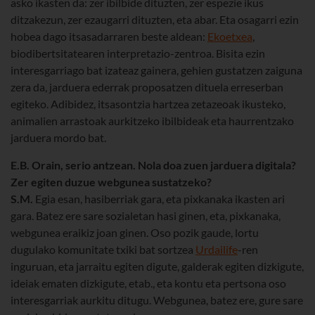
asko ikasten da: zer ibilbide dituzten, zer espezie ikus
ditzakezun, zer ezaugarri dituzten, eta abar. Eta osagarri ezin
hobea dago itsasadarraren beste aldean:
Ekoetxea
,
biodibertsitatearen interpretazio-zentroa. Bisita ezin
interesgarriago bat izateaz gainera, gehien gustatzen zaiguna
zera da, jarduera ederrak proposatzen dituela erreserban
egiteko. Adibidez, itsasontzia hartzea zetazeoak ikusteko,
animalien arrastoak aurkitzeko ibilbideak eta haurrentzako
jarduera mordo bat.
E.B. Orain, serio antzean. Nola doa zuen jarduera digitala?
Zer egiten duzue webgunea sustatzeko?
S.M.
Egia esan, hasiberriak gara, eta pixkanaka ikasten ari
gara. Batez ere sare sozialetan hasi ginen, eta, pixkanaka,
webgunea eraikiz joan ginen. Oso pozik gaude, lortu
dugulako komunitate txiki bat sortzea
Urdailife
-ren
inguruan, eta jarraitu egiten digute, galderak egiten dizkigute,
ideiak ematen dizkigute, etab., eta kontu eta pertsona oso
interesgarriak aurkitu ditugu. Webgunea, batez ere, gure sare