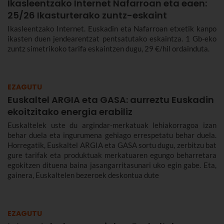
Ikasleentzako Internet Nafarroan eta eaen:
25/26 Ikasturterako zuntz-eskaint
Ikasleentzako Internet. Euskadin eta Nafarroan etxetik kanpo
ikasten duen jendearentzat pentsatutako eskaintza. 1 Gb-eko
zuntz simetrikoko tarifa eskaintzen dugu, 29 €/hil ordainduta.
EZAGUTU
Euskaltel ARGIA eta GASA: aurreztu Euskadin
ekoitzitako energia erabiliz
Euskaltelek uste du argindar-merkatuak lehiakorragoa izan
behar duela eta ingurumena gehiago errespetatu behar duela.
Horregatik, Euskaltel ARGIA eta GASA sortu dugu, zerbitzu bat
gure tarifak eta produktuak merkatuaren egungo beharretara
egokitzen dituena baina jasangarritasunari uko egin gabe. Eta,
gainera, Euskaltelen bezeroek deskontua dute
EZAGUTU