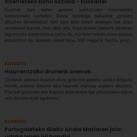
Interneteko bonu soziala - Euskaltel
Guztiok izan behar genuke kalitatezko Interneteko
konexiorako sarbidea. Baina badakigu baliabide gutxien
dituzten familientzat beti egin ezin duten ahalegin bat eska
dezakeela horrek. Hori dela eta, Euskaltelek talderik ahulenei
laguntzeko konpromisoa hartu du, eta Interneteko bonu soziala
eskaintzen du: konexio simetrikoa, 300 megatik hasita, prezio
murriztuan eta denbora-eperik gabe.
EZAGUTU
Haurrentzako dronerik onenak
Droneak, edonon ikusten diren gidaririk gabeko aireko ibilgailu
horiek, aukera bikaina dira haurrek mundua esplora dezaten.
Pila bat gozatzen eta ikasten dute drone bat pilotatzean, baina
zein da haientzat egokiena?
EZAGUTU
Portugaleteko Giako Andre Mariaren jaia:
udako lehen jai handia