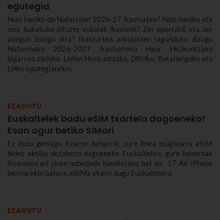
egutegia
Noiz hasiko da Nafarroan 2026-27 ikasturtea? Noiz hasiko eta
noiz bukatuko dituzte eskolak ikasleek? Zer oporraldi eta zer
jaiegun izango dira? Ikasturtea antolatzen lagunduko dizugu
Nafarroako 2026-2027 ikasturteko Haur Hezkuntzako
bigarren zikloko, Lehen Hezkuntzako, DBHko, Batxilergoko eta
LHko egutegiarekin.
EZAGUTU
Euskaltelek badu eSIM txartela dagoeneko!
Esan agur betiko SIMari
Ez duzu gehiago itxaron beharrik: zure linea mugikorra eSIM
bidez aktiba dezakezu dagoeneko Euskaltelen; gure bezeroak
itxaroten ari ziren nobedade handietako bat da. 17 Air iPhone
berriarekin batera, eSIMa ekarri dugu Euskaltelera.
EZAGUTU