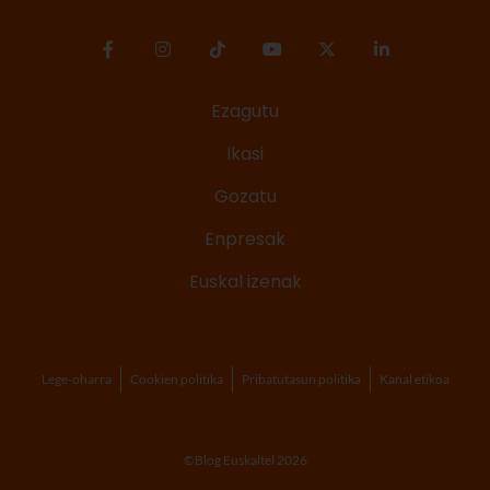
Ezagutu
Ikasi
Gozatu
Enpresak
Euskal izenak
Lege-oharra
Cookien politika
Pribatutasun politika
Kanal etikoa
©Blog Euskaltel 2026