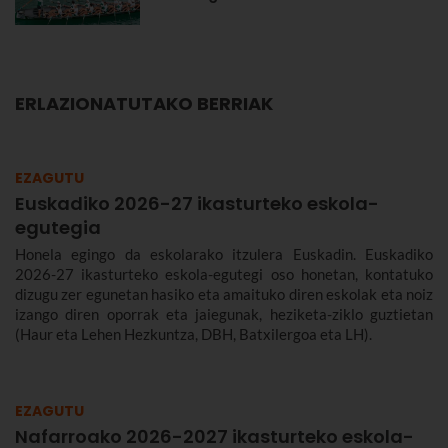
ERLAZIONATUTAKO BERRIAK
EZAGUTU
Euskadiko 2026-27 ikasturteko eskola-
egutegia
Honela egingo da eskolarako itzulera Euskadin. Euskadiko
2026-27 ikasturteko eskola-egutegi oso honetan, kontatuko
dizugu zer egunetan hasiko eta amaituko diren eskolak eta noiz
izango diren oporrak eta jaiegunak, heziketa-ziklo guztietan
(Haur eta Lehen Hezkuntza, DBH, Batxilergoa eta LH).
EZAGUTU
Nafarroako 2026-2027 ikasturteko eskola-