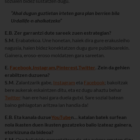
sozialen bidez sustatzen dugu.
“Ahal dugun guztietan irteten gara plan berrien bila
Urdailife-n aholkatzeko”
E.B. Zer garrantzi dute sareek zuen estrategian?
S.M.
Erabatekoa. Une honetan, haiek dira gure erakusleiho
nagusia, haien bidez konektatzen dugu gure publikoarekin.
Gainera, eroso-eroso moldatzen gara sareetan.
E.
Facebook
,
Instagram
,
Pinterest
,
Twitter
. Zein da gehien
erabiltzen duzuena?
S.M.
Zalantzarik gabe,
Instagram
eta
Facebook
; bakoitzak
bere aukerak eskaintzen ditu, eta ez dugu ahaztu behar
Twitter
: han ere hasi gara duela gutxi. Sare sozial batean
baino gehiagotan aritzea lan handia da!
E.B. Eta kanala duzue
YouTube
n… katalan batek surfean
nola ikasten duen ikusten gozatzeko balio izateaz gainera,
etorkizuna da bideoa?
S.M.
Oso baliabide garrantzitsua da, eta aukera ematen dizu