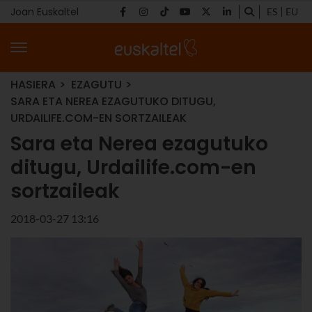
Joan Euskaltel
ES
EU
HASIERA
EZAGUTU
SARA ETA NEREA EZAGUTUKO DITUGU,
URDAILIFE.COM-EN SORTZAILEAK
Sara eta Nerea ezagutuko
ditugu, Urdailife.com-en
sortzaileak
2018-03-27 13:16