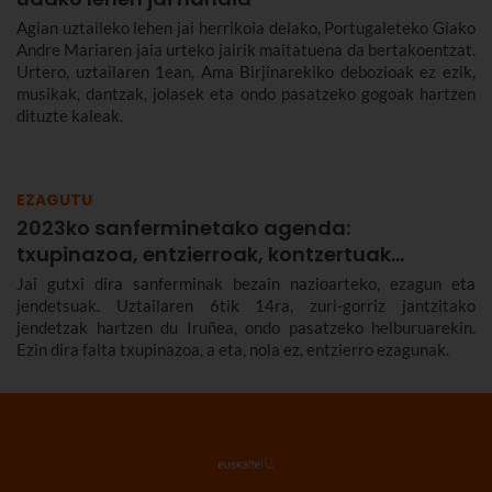
Agian uztaileko lehen jai herrikoia delako, Portugaleteko Giako
Andre Mariaren jaia urteko jairik maitatuena da bertakoentzat.
Urtero, uztailaren 1ean, Ama Birjinarekiko debozioak ez ezik,
musikak, dantzak, jolasek eta ondo pasatzeko gogoak hartzen
dituzte kaleak.
EZAGUTU
2023ko sanferminetako agenda:
txupinazoa, entzierroak, kontzertuak…
Jai gutxi dira sanferminak bezain nazioarteko, ezagun eta
jendetsuak. Uztailaren 6tik 14ra, zuri-gorriz jantzitako
jendetzak hartzen du Iruñea, ondo pasatzeko helburuarekin.
Ezin dira falta txupinazoa, a eta, nola ez, entzierro ezagunak.