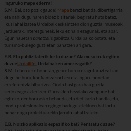
inguruko mapa ederra!
S.M.
Bai, oso pozik gaude!
Mapa
berezi bat da, dibertigarria,
eta nahi dugu haren bidez bisitariak, begiratu huts batez,
ikusi ahal izatea Urdaibaik eskaintzen dion guztia: museoak,
jarduerak, interesguneak, leku ez hain ezagunak, eta abar.
Egun hauetan
banatzaile
gabiltza, Urdaibaiko ostatu eta
turismo-bulego guztietan banatzen ari gara.
E.B. Eta publizitaterik lortu duzue? Ala musu truk egiten
duzue
Urdailife
, Urdaibairen amoreagatik?
S.M.
Lehen urte honetan, geure burua ezagutaraztea izan
dugu helburu, konfiantza sortzea eta inguru honetan
erreferentzia bihurtzea. Orain hasi gara hau guztia
serioxeago aztertzen. Gurea den bezalako webgune bat
egiteko, denbora asko behar da, eta dedikazio handia, eta,
modu profesionalean egingo badugu, etekinen bat lortu
behar dugu proiektuarekin jarraitu ahal izateko.
E.B. Noizko aplikazio espezifiko bat? Pentsatu duzue?
S.M.
Ideia asko ditugu proiektu digitaletarako, baina