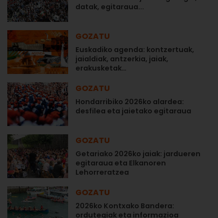
datak, egitaraua...
GOZATU
Euskadiko agenda: kontzertuak,
jaialdiak, antzerkia, jaiak,
erakusketak…
GOZATU
Hondarribiko 2026ko alardea:
desfilea eta jaietako egitaraua
GOZATU
Getariako 2026ko jaiak: jardueren
egitaraua eta Elkanoren
Lehorreratzea
GOZATU
2026ko Kontxako Bandera:
ordutegiak eta informazioa