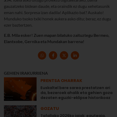
gauzatzeko bidean daude, eta oraindik ez dugu xehetasunik
eman nahi. Sorpresa izan dadila! Aplikazio bat? Auskalo!
Munduko txoko txiki honek aukera asko ditu; beraz, ez dugu
ezer baztertzen.
E.B. Mila esker! Zuen mapan bilatuko zaituztegu Bermeo,
Elantxobe, Gernika eta Mundakan barrena!
GEHIEN IRAKURRIENA
PRENTSA OHARRAK
Euskaltel bere sarea prestatzen ari
da, bezeroek ahalik eta gehien goza
dezaten eguzki-eklipse historikoaz
GOZATU
Tafallako 2026ko jaiak: egutegia,