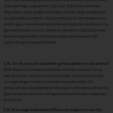
askoz gehiago erakusteko. Datu bat: bideo bat ateratzen
dugunean, askoz eragin handiagoa lortzen dugu webgunean
eta gainerako sareetan. Gure jarraitzaile ez direnengana ere
iristen gara, bideoek partekatzeko gonbidatzen dutelako. Eta
garrantzitsuena zera da, primeran pasatzen dugula eta asko
ikasten dugula elkarrizketatzen dugun jendearekin edo
izaten ditugun esperientziekin.
E.B. Zer da zuen jarraitzaileek gehien galdetzen dizuetena?
S.M.
Batez ere, aholkuak emateko iristeko moduari buruz,
non aparkatu, non jan, ea haurrentzako moduko plana den,
non egin dugun halako eta halako argazkia, etab. Eta
konturatu gara badagoela jendea inguru honetakoa dena eta
gure sareetan ateratzen ditugun txokoetako asko ezagutzen
ez dituena.
E.B. Ikusi dugu baduzuela offline estrategia ere: hau bai