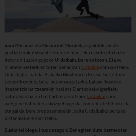
Sara Merino
k eta
Nerea del Moral
ek, aspalditik, jende
guztiari erakutsi nahi zioten zer plan, leku ezkutu eta bazter
dotore dituzten gogoko
Urdaibain, beren etxean
. Eta sei
hilabete besterik ez zuten behar izan
Urdailife
.com sortzeko.
Gida digital bat da, Bizkaiko Biosferaren Erreserbak dituen
txokorik onenez bete-betean gozatzeko, baleak ikusteko
itsasontzia hartzearekin hasi eta Elantxobeko igerileku
naturalean bainu bat hartzeraino. Gaur,
Urdailife
.com
webgune bat baino askoz gehiago da: komunitate bihurtu da,
eta gai da, bere proposamenekin, baita Urdaibaiko bertako
biztanleak ere harritzeko.
Euskaltel bloga. Ikus dezagun: Zer egiten dute bermeotar