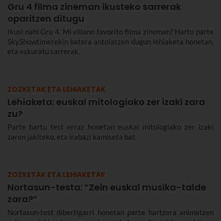
Gru 4 filma zineman ikusteko sarrerak
oparitzen ditugu
Ikusi nahi Gru 4. Mi villano favorito filma zineman? Hartu parte
SkyShowtimerekin batera antolatzen dugun lehiaketa honetan,
eta eskuratu sarrerak.
ZOZKETAK ETA LEHIAKETAK
Lehiaketa: euskal mitologiako zer izaki zara
zu?
Parte hartu test erraz honetan euskal mitologiako zer izaki
zaren jakiteko, eta irabazi kamiseta bat.
ZOZKETAK ETA LEHIAKETAK
Nortasun-testa: “Zein euskal musika-talde
zara?”
Nortasun-test dibertigarri honetan parte hartzera animatzen