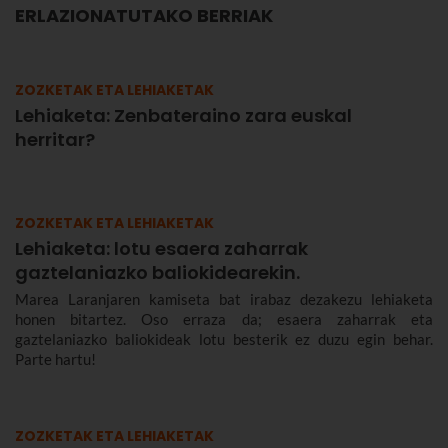
ERLAZIONATUTAKO BERRIAK
ZOZKETAK ETA LEHIAKETAK
Lehiaketa: Zenbateraino zara euskal
herritar?
ZOZKETAK ETA LEHIAKETAK
Lehiaketa: lotu esaera zaharrak
gaztelaniazko baliokidearekin.
Marea Laranjaren kamiseta bat irabaz dezakezu lehiaketa
honen bitartez. Oso erraza da; esaera zaharrak eta
gaztelaniazko baliokideak lotu besterik ez duzu egin behar.
Parte hartu!
ZOZKETAK ETA LEHIAKETAK