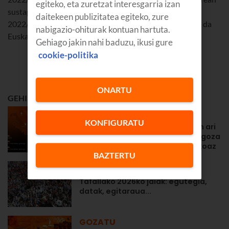
egiteko, eta zuretzat interesgarria izan
sustapen hau. Euskaltelen bezeroentzat bakarrik da.
daitekeen publizitatea egiteko, zure
2022/05/18an egingo da zozketa. Telefono bidez jarriko da
nabigazio-ohiturak kontuan hartuta.
Euskaltel irabazleekin harremanetan.
Gehiago jakin nahi baduzu, ikusi gure
cookie-politika
ONARTU
GEHIEN IRAKURRIENA
PRENTSA OHARRAK
KONFIGURATU
Euskaltel bere sarea prestatzen ari
da, bezeroek ahalik eta gehien goza
dezaten eguzki-eklipse historikoaz
BAZTERTU
GOZATU
Tafallako 2026ko jaiak: egutegia,
datak, egitaraua...
GOZATU