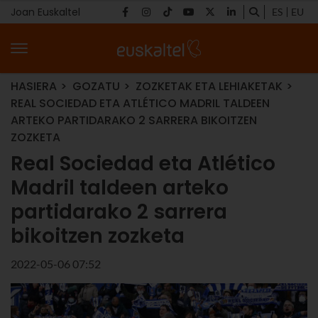
Joan Euskaltel
ES
EU
HASIERA
GOZATU
ZOZKETAK ETA LEHIAKETAK
REAL SOCIEDAD ETA ATLÉTICO MADRIL TALDEEN
ARTEKO PARTIDARAKO 2 SARRERA BIKOITZEN
ZOZKETA
Real Sociedad eta Atlético
Madril taldeen arteko
partidarako 2 sarrera
bikoitzen zozketa
2022-05-06 07:52