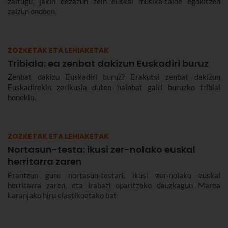
zaitugu, jakin dezazun zein euskal musika-talde egokitzen
zaizun ondoen.
ZOZKETAK ETA LEHIAKETAK
Tribiala: ea zenbat dakizun Euskadiri buruz
Zenbat dakizu Euskadiri buruz? Erakutsi zenbat dakizun
Euskadirekin zerikusia duten hainbat gairi buruzko tribial
honekin.
ZOZKETAK ETA LEHIAKETAK
Nortasun-testa: ikusi zer-nolako euskal
herritarra zaren
Erantzun gure nortasun-testari, ikusi zer-nolako euskal
herritarra zaren, eta irabazi oparitzeko dauzkagun Marea
Laranjako hiru elastikoetako bat