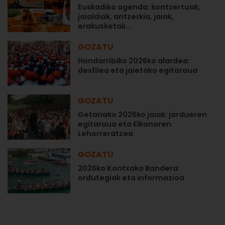
Euskadiko agenda: kontzertuak,
jaialdiak, antzerkia, jaiak,
erakusketak…
GOZATU
Hondarribiko 2026ko alardea:
desfilea eta jaietako egitaraua
GOZATU
Getariako 2026ko jaiak: jardueren
egitaraua eta Elkanoren
Lehorreratzea
GOZATU
2026ko Kontxako Bandera:
ordutegiak eta informazioa