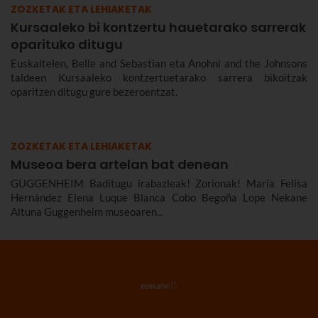
ZOZKETAK ETA LEHIAKETAK
Kursaaleko bi kontzertu hauetarako sarrerak
oparituko ditugu
Euskaltelen, Belle and Sebastian eta Anohni and the Johnsons
taldeen Kursaaleko kontzertuetarako sarrera bikoitzak
oparitzen ditugu gure bezeroentzat.
ZOZKETAK ETA LEHIAKETAK
Museoa bera artelan bat denean
GUGGENHEIM Baditugu irabazleak! Zorionak! María Felisa
Hernández Elena Luque Blanca Cobo Begoña Lope Nekane
Altuna Guggenheim museoaren...