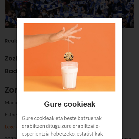
Reale Arena - maiatzaren 22an, 22:00etan
Zozketa hau bukatu da.
Baditugu irabazleak!
Zorionak!
Manuel López
Gure cookieak
Esther Zapirain
Gure cookieak eta beste batzuenak
erabiltzen ditugu zure erabiltzaile-
Lege-oinarriak
esperientzia hobetzeko, estatistikak
2022/05/06tik 2022/05/17ra bitartean izango da indarrean