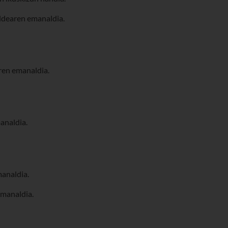
aldearen emanaldia.
ren emanaldia.
analdia.
manaldia.
emanaldia.