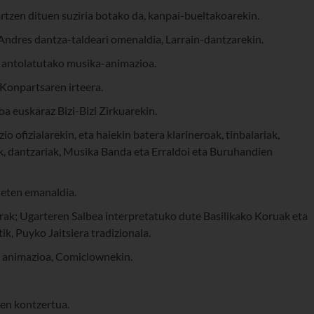
gartzen dituen suziria botako da, kanpai-bueltakoarekin.
 Andres dantza-taldeari omenaldia, Larrain-dantzarekin.
k antolatutako musika-animazioa.
Konpartsaren irteera.
a euskaraz Bizi-Bizi Zirkuarekin.
o ofizialarekin, eta haiekin batera klarineroak, tinbalariak,
k, dantzariak, Musika Banda eta Erraldoi eta Buruhandien
neten emanaldia.
rak; Ugarteren Salbea interpretatuko dute Basilikako Koruak eta
k, Puyko Jaitsiera tradizionala.
o animazioa, Comiclownekin.
ren kontzertua.