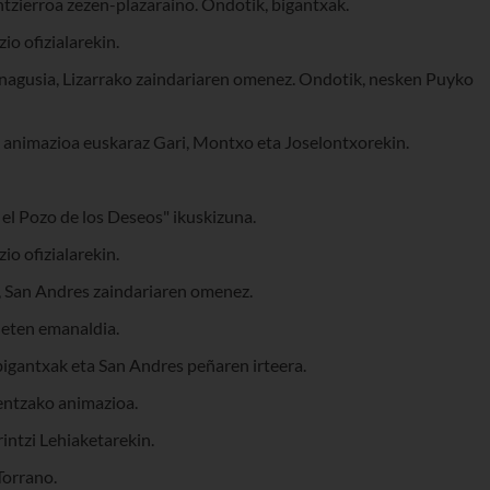
tzierroa zezen-plazaraino. Ondotik, bigantxak.
io ofizialarekin.
 nagusia, Lizarrako zaindariaren omenez. Ondotik, nesken Puyko
 animazioa euskaraz Gari, Montxo eta Joselontxorekin.
 el Pozo de los Deseos" ikuskizuna.
io ofizialarekin.
, San Andres zaindariaren omenez.
neten emanaldia.
igantxak eta San Andres peñaren irteera.
entzako animazioa.
rrintzi Lehiaketarekin.
Torrano.