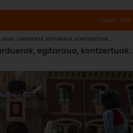
Ezagutu
Ikasi
JAIAK: JARDUERAK, EGITARAUA, KONTZERTUAK...
arduerak, egitaraua, kontzertuak..