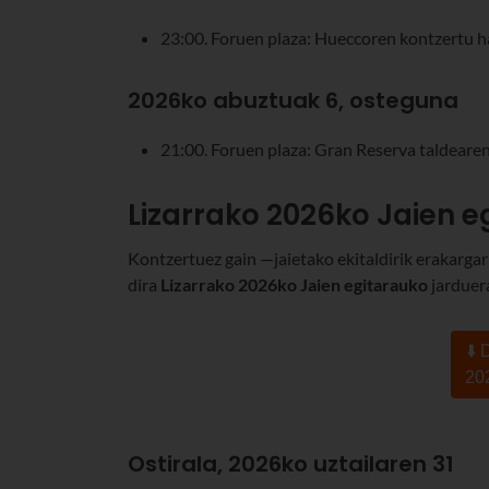
23:00. Foruen plaza: Hueccoren kontzertu h
2026ko abuztuak 6, osteguna
21:00. Foruen plaza: Gran Reserva taldeare
Lizarrako 2026ko Jaien e
Kontzertuez gain —jaietako ekitaldirik erakarga
dira
Lizarrako 2026ko Jaien egitarauko
jarduer
⬇️
20
Ostirala, 2026ko uztailaren 31