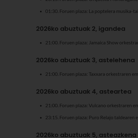
01:30. Foruen plaza: La poptelera musika-t
2026ko abuztuak 2, igandea
21:00. Foruen plaza: Jamaica Show orkestra
2026ko abuztuak 3, astelehena
21:00. Foruen plaza: Taxxara orkestraren em
2026ko abuztuak 4, asteartea
21:00. Foruen plaza: Vulcano orkestraren e
23:15. Foruen plaza: Puro Relajo taldearen 
2026ko abuztuak 5, asteazkena