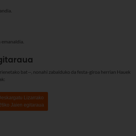
andia.
n emanaldia.
gitaraua
rrienetako bat—, nonahi zabalduko da festa-giroa herrian Hauek
ak:
 Deskargatu Lizarrako
26ko Jaien egitaraua