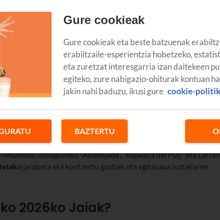
Gure cookieak
Gure cookieak eta beste batzuenak erabiltz
erabiltzaile-esperientzia hobetzeko, estatis
eta zuretzat interesgarria izan daitekeen pu
egiteko, zure nabigazio-ohiturak kontuan h
jakin nahi baduzu, ikusi gure
cookie-politi
GURATU
BAZTERTU
O
tzat, Lizarrako jaietako zapiak ateratzeko unea baita. Ospakizune
Pañuelada", osteguneko "Abadejada", "Bajadica del Puy" eta Larrai
ietako
jarduera eta kontzertu guztiak eta egitaraua (uztailaren
ako 2026ko Jaiak?