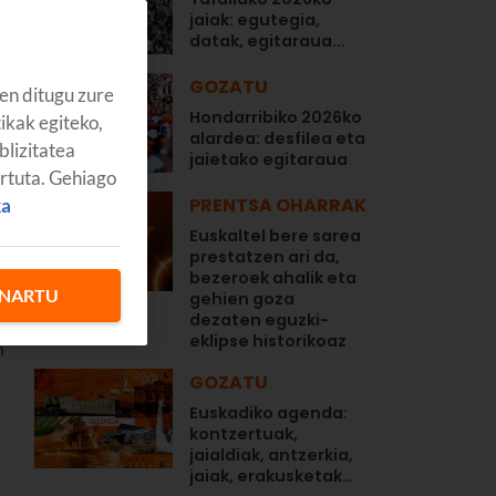
jaiak: egutegia,
datak, egitaraua...
GOZATU
en ditugu zure
Hondarribiko 2026ko
tikak egiteko,
alardea: desfilea eta
blizitatea
jaietako egitaraua
artuta. Gehiago
PRENTSA OHARRAK
ka
Euskaltel bere sarea
prestatzen ari da,
bezeroek ahalik eta
NARTU
gehien goza
dezaten eguzki-
k
eklipse historikoaz
n
GOZATU
Euskadiko agenda:
kontzertuak,
jaialdiak, antzerkia,
jaiak, erakusketak…