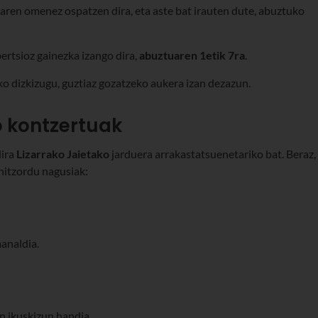
ren omenez ospatzen dira, eta aste bat irauten dute, abuztuko
ertsioz gainezka izango dira,
abuztuaren 1etik 7ra
.
 dizkizugu, guztiaz gozatzeko aukera izan dezazun.
o kontzertuak
ira
Lizarrako Jaietako
jarduera arrakastatsuenetariko bat. Beraz,
hitzordu nagusiak:
analdia.
 ikuskizun handia.