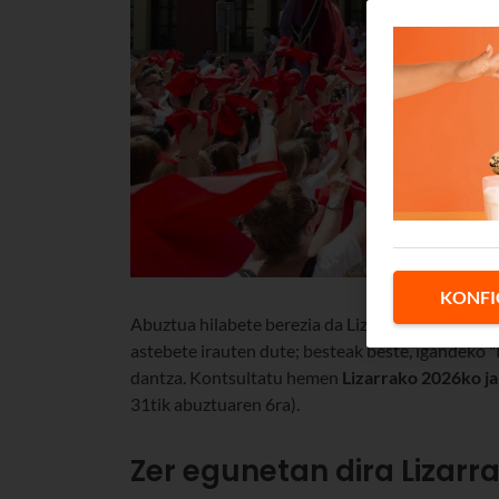
KONFI
Abuztua hilabete berezia da Lizarrako biztanleen
astebete irauten dute; besteak beste, igandeko "
dantza. Kontsultatu hemen
Lizarrako 2026ko ja
31tik abuztuaren 6ra).
Zer egunetan dira Lizarr