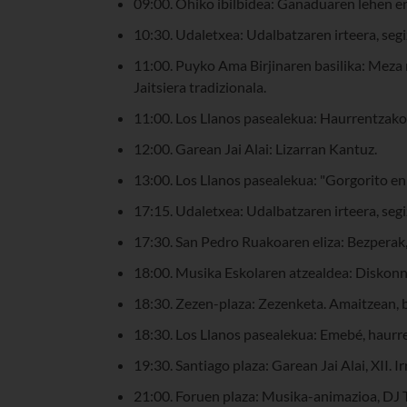
09:00. Ohiko ibilbidea: Ganaduaren lehen en
10:30. Udaletxea: Udalbatzaren irteera, segiz
11:00. Puyko Ama Birjinaren basilika: Meza
Jaitsiera tradizionala.
11:00. Los Llanos pasealekua: Haurrentzako
12:00. Garean Jai Alai: Lizarran Kantuz.
13:00. Los Llanos pasealekua: "Gorgorito en
17:15. Udaletxea: Udalbatzaren irteera, segiz
17:30. San Pedro Ruakoaren eliza: Bezperak
18:00. Musika Eskolaren atzealdea: Diskon
18:30. Zezen-plaza: Zezenketa. Amaitzean, b
18:30. Los Llanos pasealekua: Emebé, haurr
19:30. Santiago plaza: Garean Jai Alai, XII. I
21:00. Foruen plaza: Musika-animazioa, DJ 