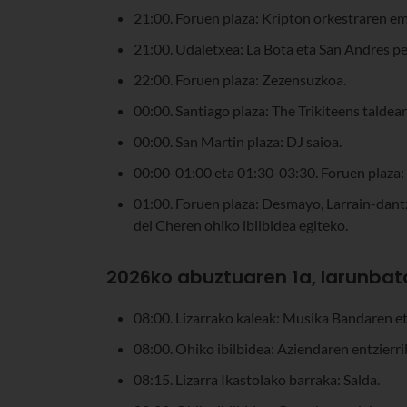
21:00. Foruen plaza: Kripton orkestraren em
21:00. Udaletxea: La Bota eta San Andres pe
22:00. Foruen plaza: Zezensuzkoa.
00:00. Santiago plaza: The Trikiteens taldea
00:00. San Martin plaza: DJ saioa.
00:00-01:00 eta 01:30-03:30. Foruen plaza:
01:00. Foruen plaza: Desmayo, Larrain-dantz
del Cheren ohiko ibilbidea egiteko.
2026ko abuztuaren 1a, larunbat
08:00. Lizarrako kaleak: Musika Bandaren e
08:00. Ohiko ibilbidea: Aziendaren entzierril
08:15. Lizarra Ikastolako barraka: Salda.