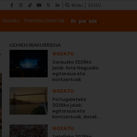
Bilatu
ES
EU
Gozatu
Prentsa Oharrak
GEHIEN IRAKURRIENA
.
GOZATU
Zarauzko 2026ko
jaiak: Aste Nagusiko
egitaraua eta
kontzertuak
GOZATU
Portugaleteko
2026ko jaiak:
egitaraua eta
kontzertuak, datak...
GOZATU
Tafallako 2026ko