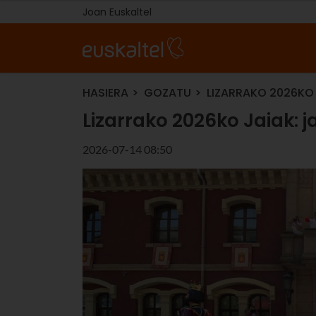
Joan Euskaltel
HASIERA
GOZATU
LIZARRAKO 2026KO 
Lizarrako 2026ko Jaiak: j
2026-07-14 08:50