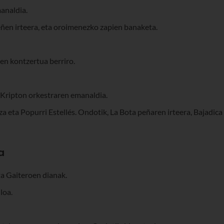
analdia.
ñen irteera, eta oroimenezko zapien banaketa.
ren kontzertua berriro.
 Kripton orkestraren emanaldia.
a eta Popurri Estellés. Ondotik, La Bota peñaren irteera, Bajadica
a
ta Gaiteroen dianak.
loa.