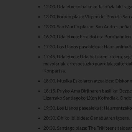
12:00. Udaletxeko balkoia: Jai ofizialak ira
13:00. Foruen plaza: Virgen del Puy eta San
13:00. San Martin plazan: San Andres peña
16:30. Udaletxea: Erraldoi eta Buruhandien 
17:30. Los Llanos pasealekua: Haur-animazio
17:45. Udaletxea: Udalbatzaren irteera, segizi
mazolariak, errespetuzko guardiak, gaiteroa
Konpartsa.
18:00. Musika Eskolaren atzealdea: Diskon
18:15. Puyko Ama Birjinaren basilika: Bezpe
Lizarrako Santiagoko LXen Kofradiak. Ondoti
19:30. Los Llanos pasealekua: Haurrentzak
20:30. Ohiko ibilbidea: Ganaduaren igoera.
20:30. Santiago plaza: The Trikiteens taldea