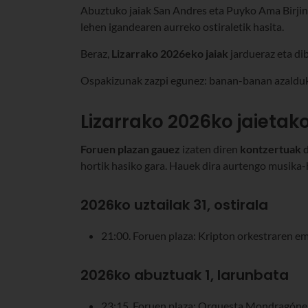
Abuztuko jaiak San Andres eta Puyko Ama Birjina
lehen igandearen aurreko ostiraletik hasita.
Beraz,
Lizarrako 2026eko jaiak
jardueraz eta dib
Ospakizunak zazpi egunez: banan-banan azalduko
Lizarrako 2026ko jaietak
Foruen plazan gauez
izaten diren
kontzertuak
d
hortik hasiko gara. Hauek dira aurtengo musika-
2026ko uztailak 31, ostirala
21:00. Foruen plaza: Kripton orkestraren em
2026ko abuztuak 1, larunbata
23:15. Foruen plaza: Orquesta Mondragónen