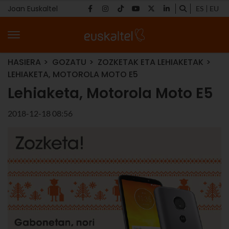
Joan Euskaltel
ES
EU
HASIERA
GOZATU
ZOZKETAK ETA LEHIAKETAK
LEHIAKETA, MOTOROLA MOTO E5
Lehiaketa, Motorola Moto E5
2018-12-18 08:56