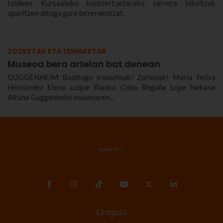
taldeen Kursaaleko kontzertuetarako sarrera bikoitzak
oparitzen ditugu gure bezeroentzat.
ZOZKETAK ETA LEHIAKETAK
Museoa bera artelan bat denean
GUGGENHEIM Baditugu irabazleak! Zorionak! María Felisa
Hernández Elena Luque Blanca Cobo Begoña Lope Nekane
Altuna Guggenheim museoaren...
Ezagutu