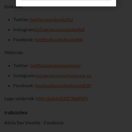
Euskaltel:
Twitter:
twitter.com/euskaltel
Instagram:
instagram.com/euskaltel
Facebook:
facebook.com/euskaltel
Motorola:
Twitter:
twitter.com/motorolaesp
Instagram:
instagram.com/motorola_es
Facebook:
facebook.com/motorolaESP
Lege-oinarriak:
http://ow.ly/t31F30n0EPj
Irabazlea
Alicia San Vicente - Facebook