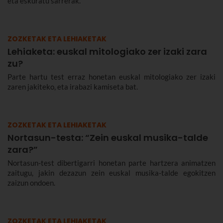
eta eskuratu sarrerak.
ZOZKETAK ETA LEHIAKETAK
Lehiaketa: euskal mitologiako zer izaki zara
zu?
Parte hartu test erraz honetan euskal mitologiako zer izaki
zaren jakiteko, eta irabazi kamiseta bat.
ZOZKETAK ETA LEHIAKETAK
Nortasun-testa: “Zein euskal musika-talde
zara?”
Nortasun-test dibertigarri honetan parte hartzera animatzen
zaitugu, jakin dezazun zein euskal musika-talde egokitzen
zaizun ondoen.
ZOZKETAK ETA LEHIAKETAK