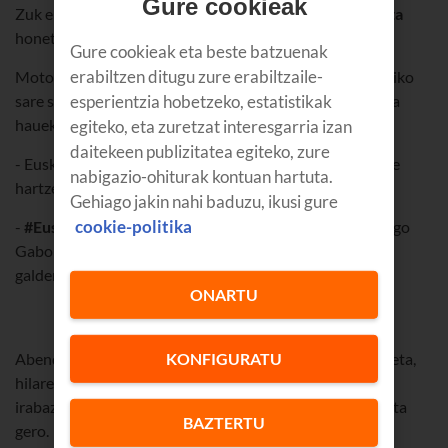
Gure cookieak
Zuk ere horrelako bat nahi baduzu, parte hartu
lehiaketa
honetan.
Gure cookieak eta beste batzuenak
erabiltzen ditugu zure erabiltzaile-
Motorolarekin batera
Moto E5
bat oparituko dugu irudiko
sare sozialetan galderari erantzuten dioten eta baldintza
esperientzia hobetzeko, estatistikak
hauek betetzen dituzten pertsona guztien artean:
egiteko, eta zuretzat interesgarria izan
daitekeen publizitatea egiteko, zure
- Euskaltelen eta Motorolaren jarraitzaileak izatea, parte
nabigazio-ohiturak kontuan hartuta.
hartzen ari diren sarean.
Gehiago jakin nahi baduzu, ikusi gure
cookie-politika
-
#Euskaltel Moto E5
traola erabiliz erantzutea “Aurtengo
Gabonetan, nori deituko zenioke zure moto E5arekin?”
galderari erantzutea, irudiko iruzkin batean:
ONARTU
Abenduaren 20ra arte (osteguna) parte har dezakezue, eta,
KONFIGURATU
hilaren 21ean, ostiralean, jakinaraziko dugu nor den
irabazlea, baldintza guztiak betetzen dituela egiaztatu eta
BAZTERTU
gero.