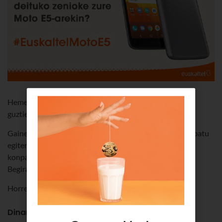
Hemen dira Gabonak, eta guretzat garrantzitsuak diren
guztiekin egunean jartzea gustatzen zaigu.
Gainera, izugarri gustatzen zaigu
Motorola Moto E5
, flipatu
egiten dugu 5,7”-ko Max Vision pantailarekin, diseinu
konpaktuarekin, 4000 mAh-ko bateria handiarekin...
Begiratzen diogu, eta horrelako bat nahi dugu!
Horregatik, smartphone hau zozkatzea erabaki dugu!
Dinamika