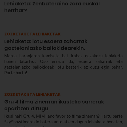
Lehiaketa: Zenbateraino zara euskal
herritar?
ZOZKETAK ETA LEHIAKETAK
Lehiaketa: lotu esaera zaharrak
gaztelaniazko baliokidearekin.
Marea Laranjaren kamiseta bat irabaz dezakezu lehiaketa
honen bitartez. Oso erraza da; esaera zaharrak eta
gaztelaniazko baliokideak lotu besterik ez duzu egin behar.
Parte hartu!
ZOZKETAK ETA LEHIAKETAK
Gru 4 filma zineman ikusteko sarrerak
oparitzen ditugu
Ikusi nahi Gru 4. Mi villano favorito filma zineman? Hartu parte
SkyShowtimerekin batera antolatzen dugun lehiaketa honetan,