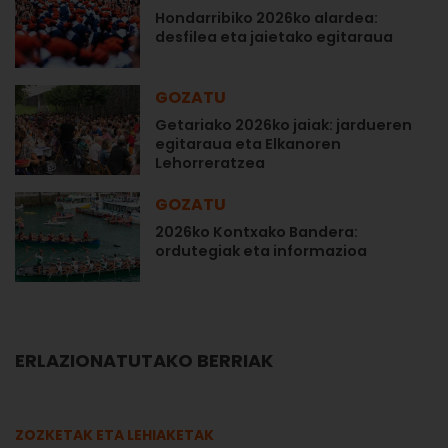
Hondarribiko 2026ko alardea:
desfilea eta jaietako egitaraua
GOZATU
Getariako 2026ko jaiak: jardueren
egitaraua eta Elkanoren
Lehorreratzea
GOZATU
2026ko Kontxako Bandera:
ordutegiak eta informazioa
ERLAZIONATUTAKO BERRIAK
ZOZKETAK ETA LEHIAKETAK