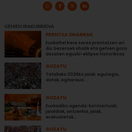
GEHIEN IRAKURRIENA
PRENTSA OHARRAK
Euskaltel bere sarea prestatzen ari
da, bezeroek ahalik eta gehien goza
dezaten eguzki-eklipse historikoaz
GOZATU
Tafallako 2026ko jaiak: egutegia,
datak, egitaraua...
GOZATU
Euskadiko agenda: kontzertuak,
jaialdiak, antzerkia, jaiak,
erakusketak…
GOZATU