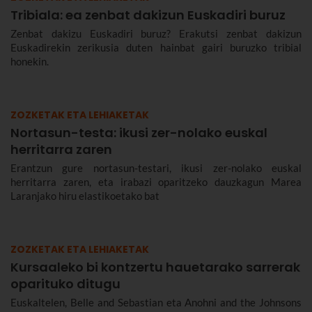
Tribiala: ea zenbat dakizun Euskadiri buruz
Zenbat dakizu Euskadiri buruz? Erakutsi zenbat dakizun
Euskadirekin zerikusia duten hainbat gairi buruzko tribial
honekin.
ZOZKETAK ETA LEHIAKETAK
Nortasun-testa: ikusi zer-nolako euskal
herritarra zaren
Erantzun gure nortasun-testari, ikusi zer-nolako euskal
herritarra zaren, eta irabazi oparitzeko dauzkagun Marea
Laranjako hiru elastikoetako bat
ZOZKETAK ETA LEHIAKETAK
Kursaaleko bi kontzertu hauetarako sarrerak
oparituko ditugu
Euskaltelen, Belle and Sebastian eta Anohni and the Johnsons