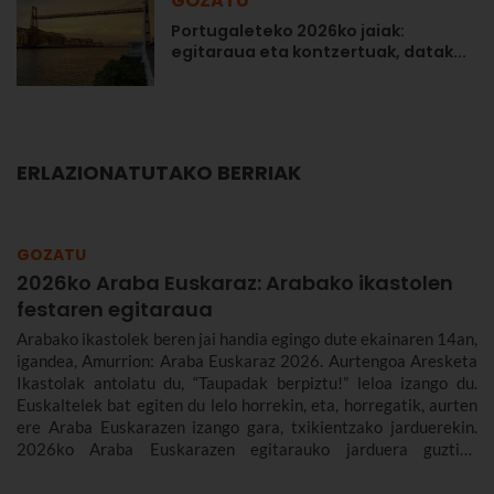
GOZATU
Portugaleteko 2026ko jaiak:
egitaraua eta kontzertuak, datak...
ERLAZIONATUTAKO BERRIAK
GOZATU
2026ko Araba Euskaraz: Arabako ikastolen
festaren egitaraua
Arabako ikastolek beren jai handia egingo dute ekainaren 14an,
igandea, Amurrion: Araba Euskaraz 2026. Aurtengoa Aresketa
Ikastolak antolatu du, “Taupadak berpiztu!” leloa izango du.
Euskaltelek bat egiten du lelo horrekin, eta, horregatik, aurten
ere Araba Euskarazen izango gara, txikientzako jarduerekin.
2026ko Araba Euskarazen egitarauko jarduera guztiak
kontatuko dizkizugu, guztiaz gozatzeko aukera izan dezazun:
kontzertuak, artisau-azoka, pilota, kalejirak eta askoz gehiago.