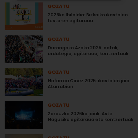
GOZATU
2026ko Ibilaldia: Bizkaiko ikastolen
festaren egitaraua
GOZATU
Durangoko Azoka 2025: datak,
ordutegia, egitaraua, kontzertuak…
GOZATU
Nafarroa Oinez 2025: ikastolen jaia
Atarrabian
GOZATU
Zarauzko 2026ko jaiak: Aste
Nagusiko egitaraua eta kontzertuak