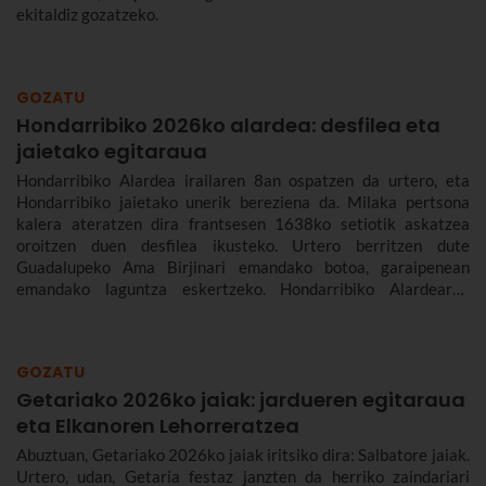
ekitaldiz gozatzeko.
GOZATU
Hondarribiko 2026ko alardea: desfilea eta
jaietako egitaraua
Hondarribiko Alardea irailaren 8an ospatzen da urtero, eta
Hondarribiko jaietako unerik bereziena da. Milaka pertsona
kalera ateratzen dira frantsesen 1638ko setiotik askatzea
oroitzen duen desfilea ikusteko. Urtero berritzen dute
Guadalupeko Ama Birjinari emandako botoa, garaipenean
emandako laguntza eskertzeko. Hondarribiko Alardearen
jatorriari eta desfileari buruz, eta Hondarribiko jaien 2026ko
egitarauari buruz gehiago kontatuko dizugu. Gogoan hartu,
jaiak irailaren 4tik 10era dira eta.
GOZATU
Getariako 2026ko jaiak: jardueren egitaraua
eta Elkanoren Lehorreratzea
Abuztuan, Getariako 2026ko jaiak iritsiko dira: Salbatore jaiak.
Urtero, udan, Getaria festaz janzten da herriko zaindariari