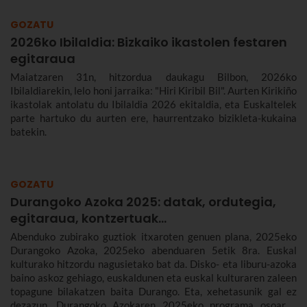
GOZATU
2026ko Ibilaldia: Bizkaiko ikastolen festaren
egitaraua
Maiatzaren 31n, hitzordua daukagu Bilbon, 2026ko
Ibilaldiarekin, lelo honi jarraika: "Hiri Kiribil Bil". Aurten Kirikiño
ikastolak antolatu du Ibilaldia 2026 ekitaldia, eta Euskaltelek
parte hartuko du aurten ere, haurrentzako bizikleta-kukaina
batekin.
GOZATU
Durangoko Azoka 2025: datak, ordutegia,
egitaraua, kontzertuak…
Abenduko zubirako guztiok itxaroten genuen plana, 2025eko
Durangoko Azoka, 2025eko abenduaren 5etik 8ra. Euskal
kulturako hitzordu nagusietako bat da. Disko- eta liburu-azoka
baino askoz gehiago, euskaldunen eta euskal kulturaren zaleen
topagune bilakatzen baita Durango. Eta, xehetasunik gal ez
dezazun, Durangoko Azokaren 2025eko programa osoaren