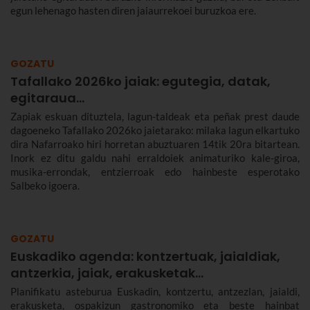
egun lehenago hasten diren jaiaurrekoei buruzkoa ere.
GOZATU
Tafallako 2026ko jaiak: egutegia, datak,
egitaraua...
Zapiak eskuan dituztela, lagun-taldeak eta peñak prest daude
dagoeneko Tafallako 2026ko jaietarako: milaka lagun elkartuko
dira Nafarroako hiri horretan abuztuaren 14tik 20ra bitartean.
Inork ez ditu galdu nahi erraldoiek animaturiko kale-giroa,
musika-errondak, entzierroak edo hainbeste esperotako
Salbeko igoera.
GOZATU
Euskadiko agenda: kontzertuak, jaialdiak,
antzerkia, jaiak, erakusketak…
Planifikatu asteburua Euskadin, kontzertu, antzezlan, jaialdi,
erakusketa, ospakizun gastronomiko eta beste hainbat