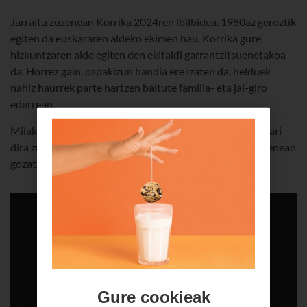
Jarraitu zuzenean Korrika 2024ren ibilbidea. 1980az geroztik
egiten da euskararen aldeko ekimen hau. Korrika gure
hizkuntzaren alde egiten den ekitaldi garrantzitsuenetakoa
da. Horrez gain, ospakizun handia ere izaten da, helduek
nahiz haurrek parte hartzen baitute familia- eta jai-giro
ederrean.
Milaka lagun ari dira parte hartzen Korrikan, eta milaka ari
dira zuzenean jarraitzen ere. Beraz, ekimen honetaz zuzenean
gozatzera animatzen zaitugu.
Gure cookieak