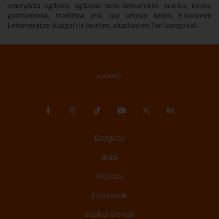
omenaldia egiteko, egitarau bete-betearekin: musika, kirola,
gastronomia, tradizioa eta, lau urtean behin, Elkanoren
Lehorreratze ikusgarria (aurten, abuztuaren 7an izango da).
Ezagutu
Ikasi
Gozatu
Enpresak
Euskal izenak