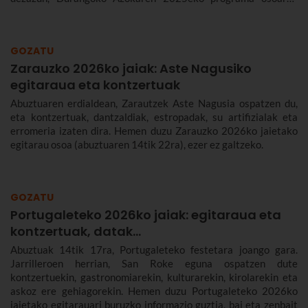
berri emango dizugu: datak, ordutegia, kontzertuak, non egiten
den azoka eta nola iritsi.
GOZATU
Zarauzko 2026ko jaiak: Aste Nagusiko
egitaraua eta kontzertuak
Abuztuaren erdialdean, Zarautzek Aste Nagusia ospatzen du,
eta kontzertuak, dantzaldiak, estropadak, su artifizialak eta
erromeria izaten dira. Hemen duzu Zarauzko 2026ko jaietako
egitarau osoa (abuztuaren 14tik 22ra), ezer ez galtzeko.
GOZATU
Portugaleteko 2026ko jaiak: egitaraua eta
kontzertuak, datak...
Abuztuak 14tik 17ra, Portugaleteko festetara joango gara.
Jarrilleroen herrian, San Roke eguna ospatzen dute
kontzertuekin, gastronomiarekin, kulturarekin, kirolarekin eta
askoz ere gehiagorekin. Hemen duzu Portugaleteko 2026ko
jaietako egitarauari buruzko informazio guztia, bai eta zenbait