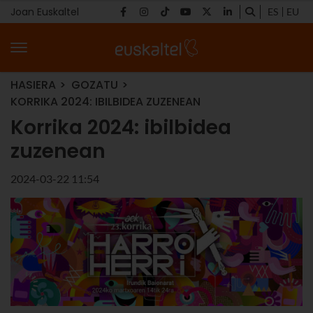
Joan Euskaltel
ES
EU
HASIERA
GOZATU
KORRIKA 2024: IBILBIDEA ZUZENEAN
Korrika 2024: ibilbidea
zuzenean
2024-03-22 11:54