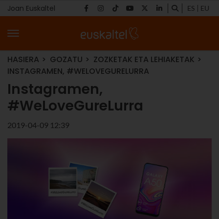
Joan Euskaltel
ES
EU
HASIERA
GOZATU
ZOZKETAK ETA LEHIAKETAK
INSTAGRAMEN, #WELOVEGURELURRA
Instagramen,
#WeLoveGureLurra
2019-04-09 12:39