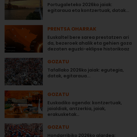
Portugaleteko 2026ko jaiak:
egitaraua eta kontzertuak, datak...
PRENTSA OHARRAK
Euskaltel bere sarea prestatzen ari
da, bezeroek ahalik eta gehien goza
dezaten eguzki-eklipse historikoaz
GOZATU
Tafallako 2026ko jaiak: egutegia,
datak, egitaraua...
GOZATU
Euskadiko agenda: kontzertuak,
jaialdiak, antzerkia, jaiak,
erakusketak…
GOZATU
Hondarribiko 2026ko alardea: