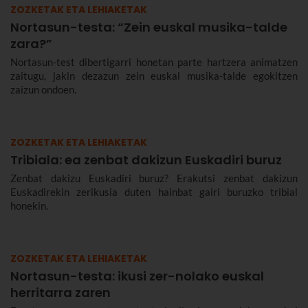
ZOZKETAK ETA LEHIAKETAK
Nortasun-testa: “Zein euskal musika-talde
zara?”
Nortasun-test dibertigarri honetan parte hartzera animatzen
zaitugu, jakin dezazun zein euskal musika-talde egokitzen
zaizun ondoen.
ZOZKETAK ETA LEHIAKETAK
Tribiala: ea zenbat dakizun Euskadiri buruz
Zenbat dakizu Euskadiri buruz? Erakutsi zenbat dakizun
Euskadirekin zerikusia duten hainbat gairi buruzko tribial
honekin.
ZOZKETAK ETA LEHIAKETAK
Nortasun-testa: ikusi zer-nolako euskal
herritarra zaren