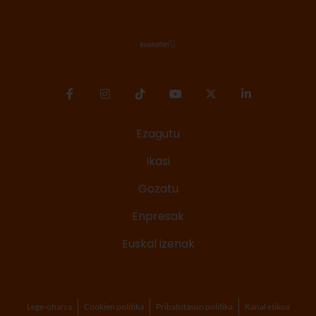
Ezagutu
Ikasi
Gozatu
Enpresak
Euskal izenak
Lege-oharra
Cookien politika
Pribatutasun politika
Kanal etikoa