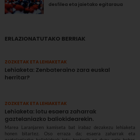
desfilea eta jaietako egitaraua
ERLAZIONATUTAKO BERRIAK
ZOZKETAK ETA LEHIAKETAK
Lehiaketa: Zenbateraino zara euskal
herritar?
ZOZKETAK ETA LEHIAKETAK
Lehiaketa: lotu esaera zaharrak
gaztelaniazko baliokidearekin.
Marea Laranjaren kamiseta bat irabaz dezakezu lehiaketa
honen bitartez. Oso erraza da; esaera zaharrak eta
gaztelaniazko baliokideak lotu besterik ez duzu egin behar.