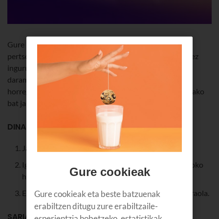
Gure paisaiak izugarri gustatzen zaizkigu, eta uste dugu
pertsona guztiek ikusi beharko luketela gure begien bidez
inguruan dugun edertasun guztia. Gainera, barruan
daramazuen artista hori atera dezazuen nahi dugu, eta,
horregatik, orain arte egin dugun zozketa dinamikoenetako
bat jarri dugu martxan.
DINAMIKA
Jarraitu Instagramen
Igo zure hiriaren argazkia, edo txoratzen zaituen txoko
Gure cookieak
horren argazkia (Euskadi edo Nafarroa).
Etiketatu gaitzazu eta erabili #WeLoveGureLurra traola.
Gure cookieak eta beste batzuenak
erabiltzen ditugu zure erabiltzaile-
SARIA
esperientzia hobetzeko, estatistikak