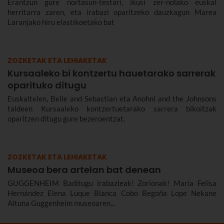
Erantzun gure nortasun-testari, ikusi zer-nolako euskal
herritarra zaren, eta irabazi oparitzeko dauzkagun Marea
Laranjako hiru elastikoetako bat
ZOZKETAK ETA LEHIAKETAK
Kursaaleko bi kontzertu hauetarako sarrerak
oparituko ditugu
Euskaltelen, Belle and Sebastian eta Anohni and the Johnsons
taldeen Kursaaleko kontzertuetarako sarrera bikoitzak
oparitzen ditugu gure bezeroentzat.
ZOZKETAK ETA LEHIAKETAK
Museoa bera artelan bat denean
GUGGENHEIM Baditugu irabazleak! Zorionak! María Felisa
Hernández Elena Luque Blanca Cobo Begoña Lope Nekane
Altuna Guggenheim museoaren...