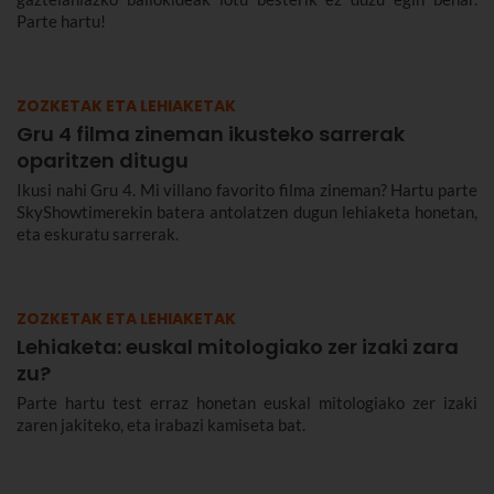
Parte hartu!
ZOZKETAK ETA LEHIAKETAK
Gru 4 filma zineman ikusteko sarrerak
oparitzen ditugu
Ikusi nahi Gru 4. Mi villano favorito filma zineman? Hartu parte
SkyShowtimerekin batera antolatzen dugun lehiaketa honetan,
eta eskuratu sarrerak.
ZOZKETAK ETA LEHIAKETAK
Lehiaketa: euskal mitologiako zer izaki zara
zu?
Parte hartu test erraz honetan euskal mitologiako zer izaki
zaren jakiteko, eta irabazi kamiseta bat.