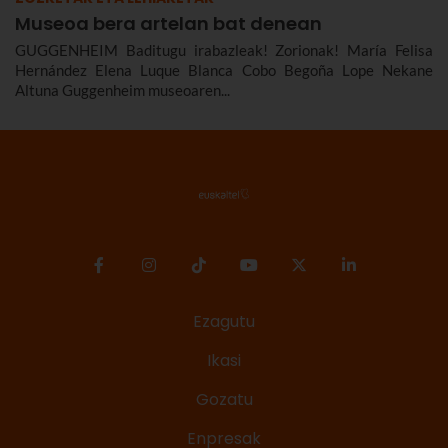
Museoa bera artelan bat denean
GUGGENHEIM Baditugu irabazleak! Zorionak! María Felisa
Hernández Elena Luque Blanca Cobo Begoña Lope Nekane
Altuna Guggenheim museoaren...
Ezagutu
Ikasi
Gozatu
Enpresak