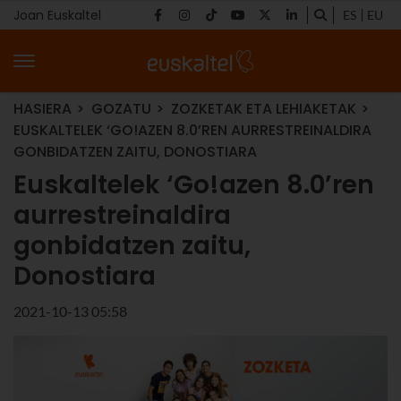
Joan Euskaltel
ES
EU
HASIERA
GOZATU
ZOZKETAK ETA LEHIAKETAK
EUSKALTELEK ‘GO!AZEN 8.0’REN AURRESTREINALDIRA
GONBIDATZEN ZAITU, DONOSTIARA
Euskaltelek ‘Go!azen 8.0’ren
aurrestreinaldira
gonbidatzen zaitu,
Donostiara
2021-10-13 05:58