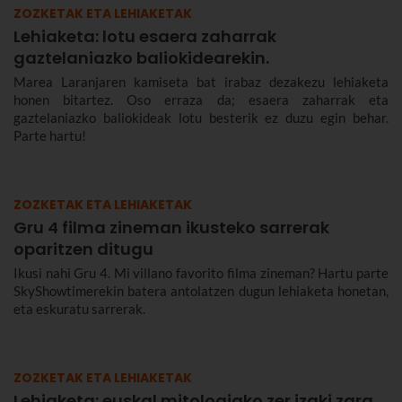
ZOZKETAK ETA LEHIAKETAK
Lehiaketa: lotu esaera zaharrak
gaztelaniazko baliokidearekin.
Marea Laranjaren kamiseta bat irabaz dezakezu lehiaketa
honen bitartez. Oso erraza da; esaera zaharrak eta
gaztelaniazko baliokideak lotu besterik ez duzu egin behar.
Parte hartu!
ZOZKETAK ETA LEHIAKETAK
Gru 4 filma zineman ikusteko sarrerak
oparitzen ditugu
Ikusi nahi Gru 4. Mi villano favorito filma zineman? Hartu parte
SkyShowtimerekin batera antolatzen dugun lehiaketa honetan,
eta eskuratu sarrerak.
ZOZKETAK ETA LEHIAKETAK
Lehiaketa: euskal mitologiako zer izaki zara