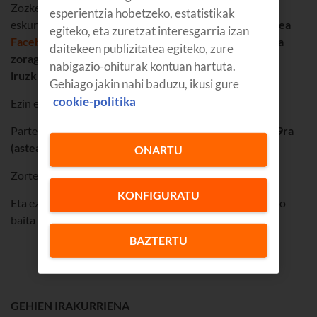
Zozketatzen ditugun hamar sarrera hirukoitzetako bat
esperientzia hobetzeko, estatistikak
eskuratzeko,
nahikoa duzu Euskaltelen jarraitzaile izatea
egiteko, eta zuretzat interesgarria izan
Facebook
en,
Twitter
ren edo
Instagram
en, eta zozketa
daitekeen publizitatea egiteko, zure
zoragarri hau norekin partekatu nahi duzun aipatzea
nabigazio-ohiturak kontuan hartuta.
iruzkinetan.
Gehiago jakin nahi baduzu, ikusi gure
cookie-politika
Ezin errazagoa.
Parte har dezakezu
urriaren 16tik (11:00etan hasita) 19ra
(asteartea) bitartean.
ONARTU
Zorte on!
KONFIGURATU
Eta ez begi-bistatik galdu gure sare sozialak, laster izango
baita beste zozketa bat Iruñeko aurrestreinaldirako.
BAZTERTU
GEHIEN IRAKURRIENA