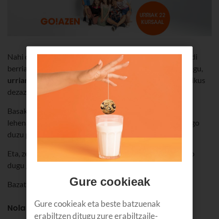
Nahi duzu inork baino lehen ikusi
‘Go!azen'
en denboraldi
berria?
Hiruna lagunentzako 10 sarrera
zozkatuko ditugu,
urriaren 22an Kursaalean
lehen kapitulua familiarekin ikus
dezazun.
Basakabiko neska-mutilen abentura berriak ezagutzen
lehena izateaz gain, aktoreekin selfie bat atera ahal izango
duzu photocallean. Benetako luxua!
Eta, zeremonia-maisu gisa, aurten ere Jon Gómez izango
dugu gurekin.
Gure cookieak
Bazatoz?
Gure cookieak eta beste batzuenak
Nola parte hartu zozketan
erabiltzen ditugu zure erabiltzaile-