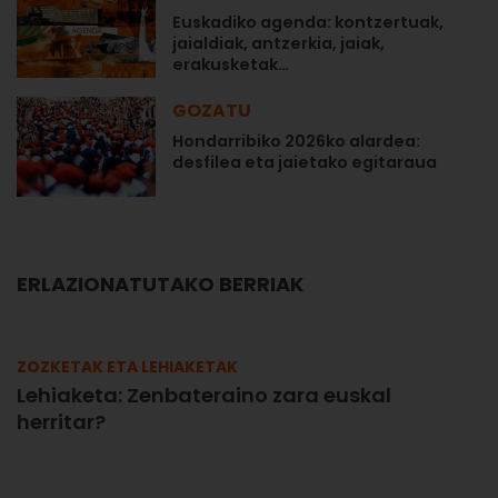
Euskadiko agenda: kontzertuak,
jaialdiak, antzerkia, jaiak,
erakusketak…
GOZATU
Hondarribiko 2026ko alardea:
desfilea eta jaietako egitaraua
ERLAZIONATUTAKO BERRIAK
ZOZKETAK ETA LEHIAKETAK
Lehiaketa: Zenbateraino zara euskal
herritar?