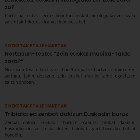
zu?
Parte hartu test erraz honetan euskal mitologiako zer izaki
zaren jakiteko, eta irabazi kamiseta bat.
ZOZKETAK ETA LEHIAKETAK
Nortasun-testa: “Zein euskal musika-talde
zara?”
Nortasun-test dibertigarri honetan parte hartzera animatzen
zaitugu, jakin dezazun zein euskal musika-talde egokitzen
zaizun ondoen.
ZOZKETAK ETA LEHIAKETAK
Tribiala: ea zenbat dakizun Euskadiri buruz
Zenbat dakizu Euskadiri buruz? Erakutsi zenbat dakizun
Euskadirekin zerikusia duten hainbat gairi buruzko tribial
honekin.