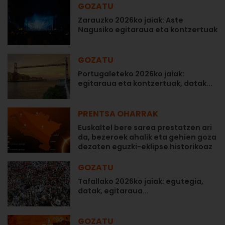
GOZATU
Zarauzko 2026ko jaiak: Aste
Nagusiko egitaraua eta kontzertuak
GOZATU
Portugaleteko 2026ko jaiak:
egitaraua eta kontzertuak, datak...
PRENTSA OHARRAK
Euskaltel bere sarea prestatzen ari
da, bezeroek ahalik eta gehien goza
dezaten eguzki-eklipse historikoaz
GOZATU
Tafallako 2026ko jaiak: egutegia,
datak, egitaraua...
GOZATU