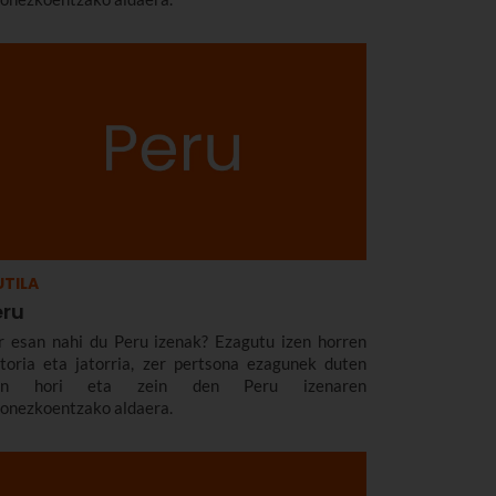
TILA
eru
r esan nahi du Peru izenak? Ezagutu izen horren
storia eta jatorria, zer pertsona ezagunek duten
zen hori eta zein den Peru izenaren
zonezkoentzako aldaera.