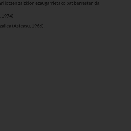
ri lotzen zaizkion ezaugarrietako bat berresten da.
, 1974).
tzailea (Asteasu, 1966).