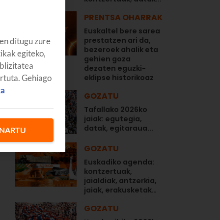
PRENTSA OHARRAK
Euskaltel bere sarea
prestatzen ari da,
en ditugu zure
bezeroek ahalik eta
tikak egiteko,
gehien goza
blizitatea
dezaten eguzki-
artuta. Gehiago
eklipse historikoaz
ka
GOZATU
Tafallako 2026ko
jaiak: egutegia,
datak, egitaraua...
NARTU
GOZATU
Euskadiko agenda:
kontzertuak,
jaialdiak, antzerkia,
jaiak, erakusketak…
GOZATU