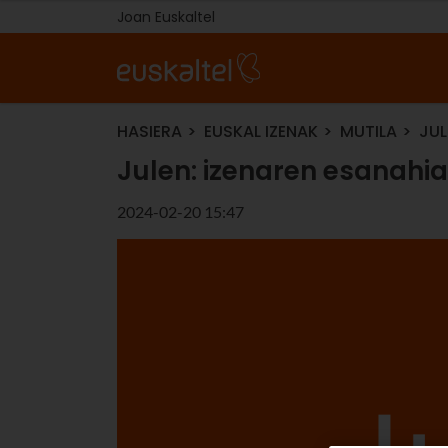
Joan Euskaltel
HASIERA
EUSKAL IZENAK
MUTILA
JUL
Julen: izenaren esanahia 
2024-02-20 15:47