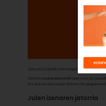
KONFI
Julen da Euskadiko izen ezagunenetariko bat.
Gainera,
euskarazko mutil-izen
osoa da, zenbait
eta, aita eta ama izango direnen izen gogokoeneta
Julen izenaren jatorria