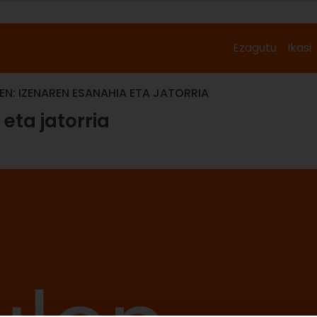
Ezagutu
Ikasi
EN: IZENAREN ESANAHIA ETA JATORRIA
eta jatorria