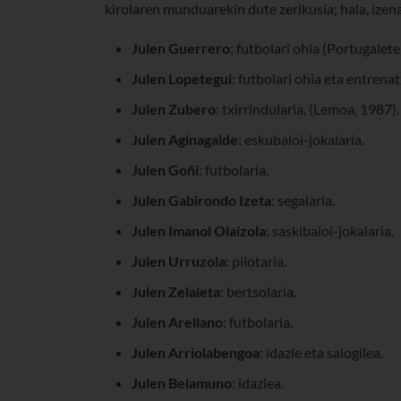
kirolaren munduarekin dute zerikusia; hala, izena
Julen Guerrero
: futbolari ohia (Portugalete
Julen Lopetegui
: futbolari ohia eta entrena
Julen Zubero
: txirrindularia, (Lemoa, 1987).
Julen Aginagalde
: eskubaloi-jokalaria.
Julen Goñi
: futbolaria.
Julen Gabirondo Izeta
: segalaria.
Julen Imanol Olaizola
: saskibaloi-jokalaria.
Julen Urruzola
: pilotaria.
Julen Zelaieta
: bertsolaria.
Julen Arellano
: futbolaria.
Julen Arriolabengoa
: idazle eta saiogilea.
Julen Belamuno
: idazlea.