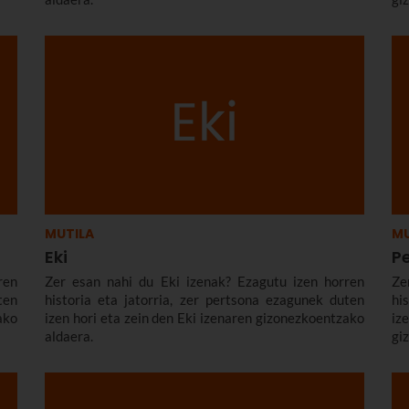
MUTILA
MU
Eki
P
ren
Zer esan nahi du Eki izenak? Ezagutu izen horren
Ze
ten
historia eta jatorria, zer pertsona ezagunek duten
hi
ako
izen hori eta zein den Eki izenaren gizonezkoentzako
i
aldaera.
gi