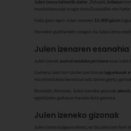
Julen izena latinetik dator
. Zehazki,
Iulianus
ize
musikaltasunak eragin dute Euskadiko eta Nafarr
Hala, gaur egun Julen izeneko
15.000 gizon
ingu
Horrekin guztiarekin, ezagun da Julen izena mod
Julen izenaren esanahia
Julen izenak
sustrai sendoko pertsona
esan nahi d
Gainera, izen hori duten pertsonak
lagunkoiak e
eta intimitatea berentzat edo beren gertu-gertu
Bestalde, diotenez, Julen izeneko gizonak
abent
egokitzeko gaitasun handia dute gainera.
Julen izeneko gizonak
Julen izena ezaguna denez, ez da zaila izen hori