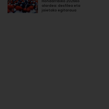
Hondarribiko 2026ko
alardea: desfilea eta
jaietako egitaraua