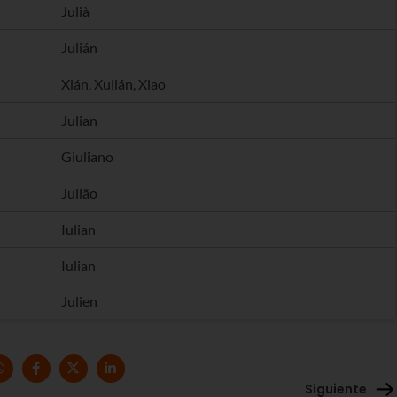
Julià
Julián
Xián, Xulián, Xiao
Julian
Giuliano
Julião
Iulian
Iulian
Julien
Siguiente