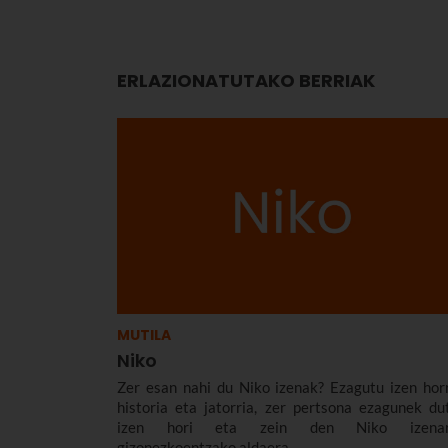
ERLAZIONATUTAKO BERRIAK
MUTILA
Niko
Zer esan nahi du Niko izenak? Ezagutu izen hor
historia eta jatorria, zer pertsona ezagunek du
izen hori eta zein den Niko izenar
gizonezkoentzako aldaera.