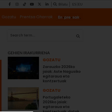
Bilatu
ES
EU
Gozatu
Prentsa Oharrak
GEHIEN IRAKURRIENA
GOZATU
Zarauzko 2026ko
jaiak: Aste Nagusiko
egitaraua eta
kontzertuak
GOZATU
Portugaleteko
2026ko jaiak:
egitaraua eta
kontzertuak, datak...