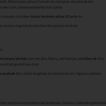
netik. Beharbada, jatorri horrek eta izenaren ahoskerak eta
oako izen zabalduenetariko bat izatea.
ru daude, eta haien
batez besteko adina 20 urte
da.
a-modan dagoela Euskal Herriko jaioberrientzat.
u.
ta kanporakoiak
izan ohi dira. Baina, aldi berean,
sentiberak
dira,
koentzat gordetzen dute.
urazaleak
dira, baita langileak eta kirolariak ere. Egoera zailetan
 duten pertsona entzutetsuak aurkitzea. Gainera, haietako gehienek