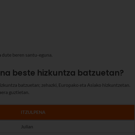
n
dute beren santu-eguna.
ena beste hizkuntza batzuetan?
hizkuntza batzuetan; zehazki, Europako eta Asiako hizkuntzetan.
aera guztietan.
ITZULPENA
Julian