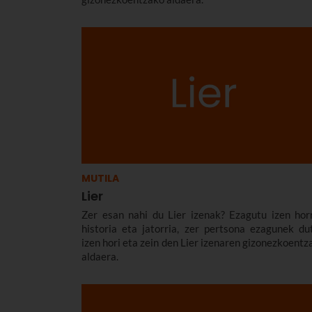
MUTILA
Lier
Zer esan nahi du Lier izenak? Ezagutu izen hor
historia eta jatorria, zer pertsona ezagunek du
izen hori eta zein den Lier izenaren gizonezkoentz
aldaera.