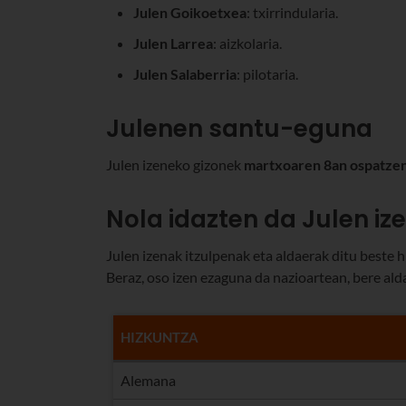
Julen Goikoetxea
: txirrindularia.
Julen Larrea
: aizkolaria.
Julen Salaberria
: pilotaria.
Julenen santu-eguna
Julen izeneko gizonek
martxoaren 8an ospatze
Nola idazten da Julen iz
Julen izenak itzulpenak eta aldaerak ditu beste 
Beraz, oso izen ezaguna da nazioartean, bere ald
HIZKUNTZA
Alemana