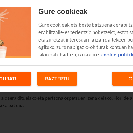
Gure cookieak
Gure cookieak eta beste batzuenak erabiltz
erabiltzaile-esperientzia hobetzeko, estatis
eta zuretzat interesgarria izan daitekeen pu
egiteko, zure nabigazio-ohiturak kontuan h
jakin nahi baduzu, ikusi gure
cookie-politi
GURATU
BAZTERTU
O
 aldaera dituelako eta pertsona ospetsuen izena delako. Hori dela
ko bat da. .