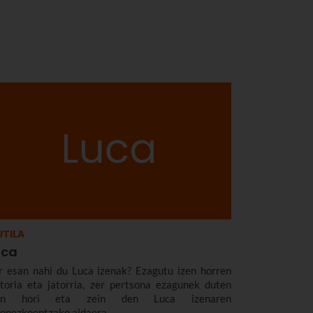
TILA
uca
r esan nahi du Luca izenak? Ezagutu izen horren
storia eta jatorria, zer pertsona ezagunek duten
zen hori eta zein den Luca izenaren
zonezkoentzako aldaera.