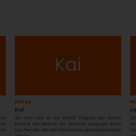
MUTILA
MU
Kai
L
ren
Zer esan nahi du Kai izenak? Ezagutu izen horren
Ze
ten
historia eta jatorria, zer pertsona ezagunek duten
hi
en
izen hori eta zein den Kai izenaren gizonezkoentzako
i
aldaera.
gi