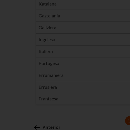
Katalana
Gaztelania
Galiziera
Ingelesa
Italiera
Portugesa
Errumaniera
Errusiera
Frantsesa
Anterior