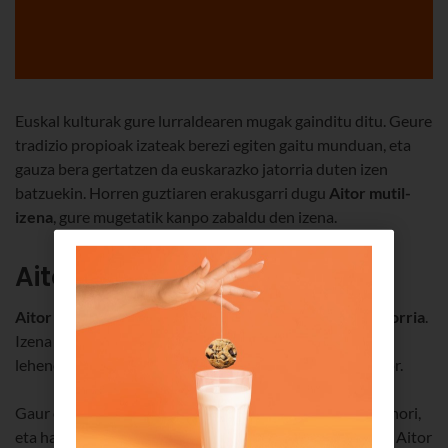
Euskal kulturak gure lurraldearen mugak gainditu ditu. Geure
tradizio propioak izateak berezi egiten gaitu munduan, eta
gauza bera gertatzen da euskarazko jatorria duten izen
batzuekin. Horren guztiaren erakusgarri dugu
Aitor mutil-
izena
, gure mugetatik kanpo zabaldu den izena.
Aitor izenaren jatorria
Aitor izenak euskaran eta gure kulturan bertan du jatorria
.
Izena La lègende d´Aitor (1845) eleberrian agertu zen
lehenengoz. Obra horretan, euskal patriarka bat da Aitor.
Gaur egun, 52.000 pertsonak baino gehiagok dute izen hori,
eta haietako gehienak gure lurraldean bizi dira. Izan ere, Aitor