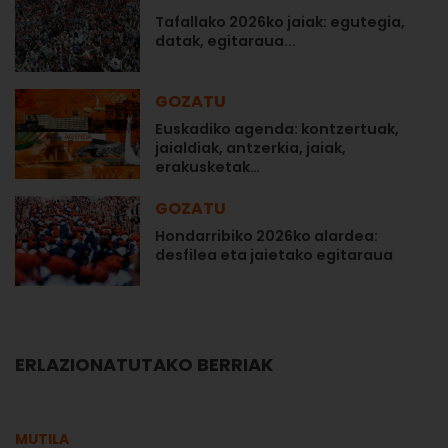
Tafallako 2026ko jaiak: egutegia,
datak, egitaraua...
GOZATU
Euskadiko agenda: kontzertuak,
jaialdiak, antzerkia, jaiak,
erakusketak…
GOZATU
Hondarribiko 2026ko alardea:
desfilea eta jaietako egitaraua
ERLAZIONATUTAKO BERRIAK
MUTILA