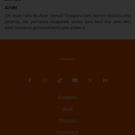
Aner
Zer esan nahi du Aner izenak? Ezagutu izen horren historia eta
jatorria, zer pertsona ezagunek duten izen hori eta zein den
Aner izenaren gizonezkoentzako aldaera.
Ezagutu
Ikasi
Gozatu
Enpresak