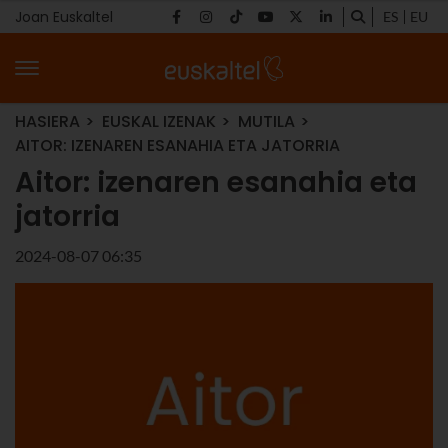
Joan Euskaltel
ES
EU
HASIERA
EUSKAL IZENAK
MUTILA
AITOR: IZENAREN ESANAHIA ETA JATORRIA
Aitor: izenaren esanahia eta
jatorria
2024-08-07 06:35