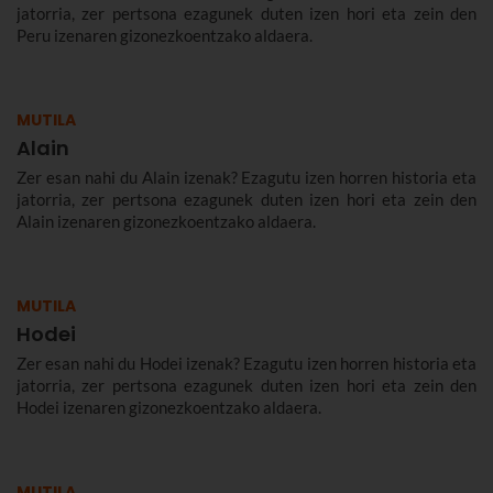
jatorria, zer pertsona ezagunek duten izen hori eta zein den
Peru izenaren gizonezkoentzako aldaera.
MUTILA
Alain
Zer esan nahi du Alain izenak? Ezagutu izen horren historia eta
jatorria, zer pertsona ezagunek duten izen hori eta zein den
Alain izenaren gizonezkoentzako aldaera.
MUTILA
Hodei
Zer esan nahi du Hodei izenak? Ezagutu izen horren historia eta
jatorria, zer pertsona ezagunek duten izen hori eta zein den
Hodei izenaren gizonezkoentzako aldaera.
MUTILA