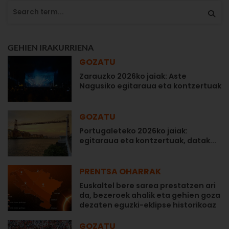
GEHIEN IRAKURRIENA
GOZATU
Zarauzko 2026ko jaiak: Aste
Nagusiko egitaraua eta kontzertuak
GOZATU
Portugaleteko 2026ko jaiak:
egitaraua eta kontzertuak, datak...
PRENTSA OHARRAK
Euskaltel bere sarea prestatzen ari
da, bezeroek ahalik eta gehien goza
dezaten eguzki-eklipse historikoaz
GOZATU