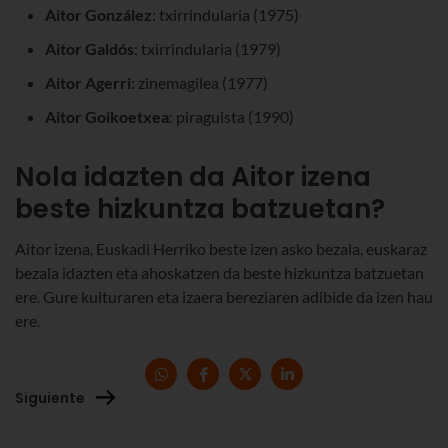
Aitor González
: txirrindularia (1975)
Aitor Galdós
: txirrindularia (1979)
Aitor Agerri
: zinemagilea (1977)
Aitor Goikoetxea
: piraguista (1990)
Nola idazten da Aitor izena
beste hizkuntza batzuetan?
Aitor izena, Euskadi Herriko beste izen asko bezala, euskaraz
bezala idazten eta ahoskatzen da beste hizkuntza batzuetan
ere. Gure kulturaren eta izaera bereziaren adibide da izen hau
ere.
Siguiente