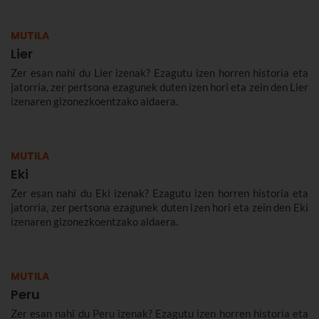
MUTILA
Lier
Zer esan nahi du Lier izenak? Ezagutu izen horren historia eta
jatorria, zer pertsona ezagunek duten izen hori eta zein den Lier
izenaren gizonezkoentzako aldaera.
MUTILA
Eki
Zer esan nahi du Eki izenak? Ezagutu izen horren historia eta
jatorria, zer pertsona ezagunek duten izen hori eta zein den Eki
izenaren gizonezkoentzako aldaera.
MUTILA
Peru
Zer esan nahi du Peru izenak? Ezagutu izen horren historia eta