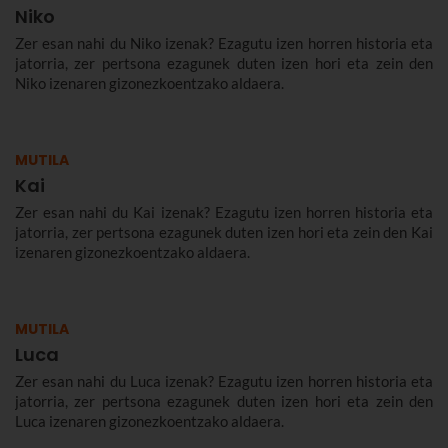
Niko
Zer esan nahi du Niko izenak? Ezagutu izen horren historia eta
jatorria, zer pertsona ezagunek duten izen hori eta zein den
Niko izenaren gizonezkoentzako aldaera.
MUTILA
Kai
Zer esan nahi du Kai izenak? Ezagutu izen horren historia eta
jatorria, zer pertsona ezagunek duten izen hori eta zein den Kai
izenaren gizonezkoentzako aldaera.
MUTILA
Luca
Zer esan nahi du Luca izenak? Ezagutu izen horren historia eta
jatorria, zer pertsona ezagunek duten izen hori eta zein den
Luca izenaren gizonezkoentzako aldaera.