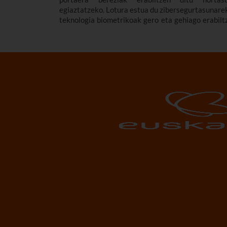
egiaztatzeko. Lotura estua du zibersegurtasunarek
teknologia biometrikoak gero eta gehiago erabilt
baitira sarbide fisiko eta digitalen autentifikazioa
edo kontrolaren segurtasuna hobetzeko.