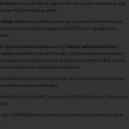
abaltzeko
ere oraindik ez dagoen edo eskasa den eremuetan. Eta
bulego eta laborategi guztiak.
n diogu ardura
lan anbiziotsu hori gauzatzeko;
Hewlett Packard
luzioen fabrikatzailea, eta gai da UPV/EHUren egungo datu-
zeko.
n-geruza bat eransteko sareei, hainbat aplikazioren bidez
kundeek erabakiak hartu ahal izango dituzte era askotako esparru
edo espazio handiak kudeatuz. Soluzio horiei esker, EHUk haririk
o komunikazioa eta lankidetza hobetzeko.
n handiko zerbitzua bereganatuko du; hala, erakundearen web-
 sarbidea emango die ikasleei.
u zabalduko dira Arabako Campusean; 834 Gipuzkoako Campusean;
oan.
 eta 1.350.000 euroko inbertsioa aurreikusi da harentzat, Next
.