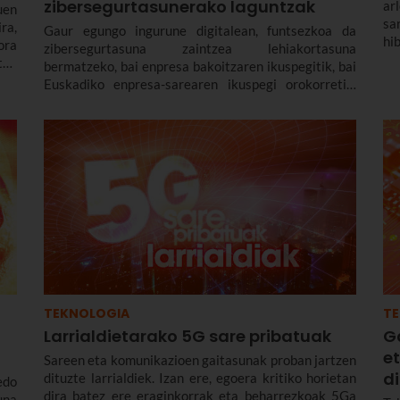
zibersegurtasunerako laguntzak
ar
uen
sa
ra,
Gaur egungo ingurune digitalean, funtsezkoa da
hi
ora
zibersegurtasuna zaintzea lehiakortasuna
ha
tan
bermatzeko, bai enpresa bakoitzaren ikuspegitik, bai
ek
Euskadiko enpresa-sarearen ikuspegi orokorretik.
Horregatik dira hain interesgarriak SPRIk (Enpresa
Garapenerako Euskal Agentziak) martxan dituenak
bezalako laguntza-lerroak.
TEKNOLOGIA
T
Larrialdietarako 5G sare pribatuak
Ga
e
Sareen eta komunikazioen gaitasunak proban jartzen
d
dituzte larrialdiek. Izan ere, egoera kritiko horietan
edo
dira batez ere eraginkorrak eta beharrezkoak 5Ga
una