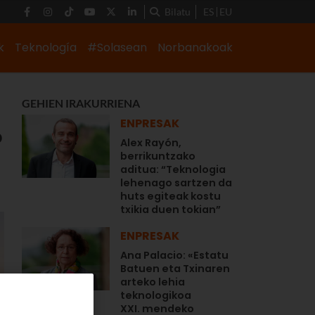
Bilatu
ES
EU
k
Teknología
#Solasean
Norbanakoak
GEHIEN IRAKURRIENA
ENPRESAK
o
Alex Rayón,
berrikuntzako
aditua: “Teknologia
lehenago sartzen da
huts egiteak kostu
txikia duen tokian”
ENPRESAK
Ana Palacio: «Estatu
Batuen eta Txinaren
arteko lehia
teknologikoa
XXI. mendeko