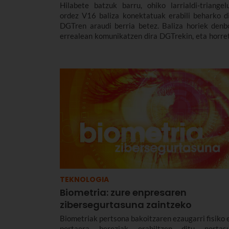
Hilabete batzuk barru, ohiko larrialdi-triangel
ordez V16 baliza konektatuak erabili beharko di
DGTren araudi berria betez. Baliza horiek denb
errealean komunikatzen dira DGTrekin, eta horre
zeregin garrantzitsua du gauzen Internetek.
TEKNOLOGIA
Biometria: zure enpresaren
zibersegurtasuna zaintzeko
Biometriak pertsona bakoitzaren ezaugarri fisiko 
portaera bereziak erabiltzen ditu nortas