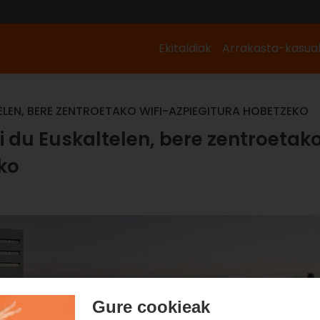
Ekitaldiak
Arrakasta-kasua
ELEN, BERE ZENTROETAKO WIFI-AZPIEGITURA HOBETZEKO
i du Euskaltelen, bere zentroetak
ko
Gure cookieak