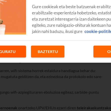
Gure cookieak eta beste batzuenak erabiltz
erabiltzaile-esperientzia hobetzeko, estatis
eta zuretzat interesgarria izan daitekeen pu
egiteko, zure nabigazio-ohiturak kontuan h
jakin nahi baduzu, ikusi gure
cookie-politi
ateak (UPV/EHU) hobekuntza handia egingo du bere
dartsuagoak
sartuz, gaur egungo premietara eta prestakuntza-
GURATU
BAZTERTU
O
entroetan, eraikinetako zenbait gune komunetara haririk gabeko
ta laborategietara ere.
 arren, wifi-sistema horrek estaldura handiagoa behar du:
 mugatuta gelditzen da, eta ezinezkoa da protokolo edo sare-
gungo wifi-azpiegituraren eboluzioa egiteaz, sarbide-puntu
dernoenak
onartzeko UPV/EHUn ezarri diren
teleirakaskuntzako