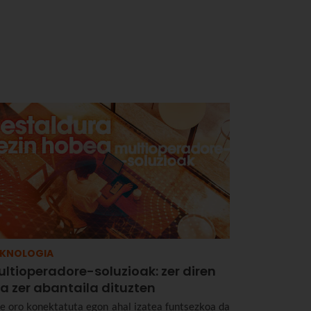
EKNOLOGIA
ltioperadore-soluzioak: zer diren
a zer abantaila dituzten
e oro konektatuta egon ahal izatea funtsezkoa da