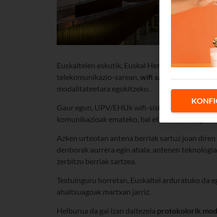
Euskaltelen eskutik, Euskal Herriko Unibertsit
telekomunikazio-sarean,
wifi sarbide-puntu in
modalitateetara egokitzeko.
KONFI
Gaur egun, UPV/EHUk wifi-sistema bat du bere z
komunikazioak emateko, bai eta bilera, ikasgela e
Azken urteotan antena berriak sartuz joan diren
denborak aurrera egin ahala, antenen teknologia
zerbitzu berriak sartzea.
Testuinguru horretan, Euskaltel arduratuko da e
ahaltsuagoak martxan jarriz.
Helburua da gai izan daitezela
protokolorik mo