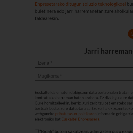
Enpresetarako ditugun soluzio teknologikoei
bur
buletinera edo jarri harremanetan zure aholkula
taldearekin.
Jarri harreman
Euskaltel da ematen dizkiguzun datu pertsonalen tratame
kontratuzko harreman baten arabera. Ez dizkiegu zure dat
Gure hornitzaileekin, berriz, guri zerbitzu bat emateko s
besteak beste, zure datuetara sartzeko, haiek zuzentzeko 
webguneko
pribatutasun-politikaren
informazio gehigarri
elektroniko bat
Euskaltel Enpresasera
.
“Bidali” botoia sakatzean, adierazten duzu ezag