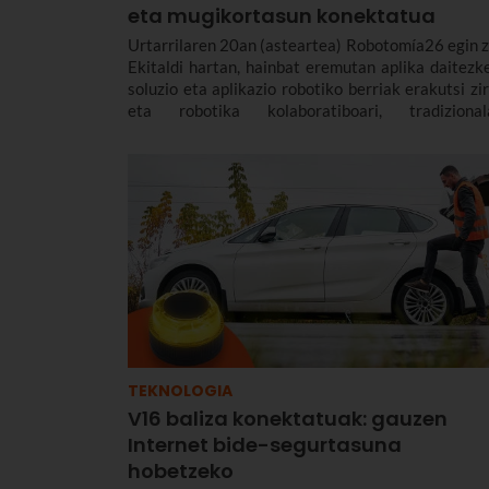
eta mugikortasun konektatua
Urtarrilaren 20an (asteartea) Robotomía26 egin z
Ekitaldi hartan, hainbat eremutan aplika daitezk
soluzio eta aplikazio robotiko berriak erakutsi zir
eta robotika kolaboratiboari, tradizionala
mugikorrari edo airekoari buruzko ezagu
partekatu zen.
TEKNOLOGIA
V16 baliza konektatuak: gauzen
Internet bide-segurtasuna
hobetzeko