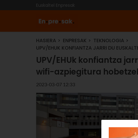
Euskaltel Enpresak
HASIERA
ENPRESAK
TEKNOLOGIA
UPV/EHUK KONFIANTZA JARRI DU EUSKALT
UPV/EHUk konfiantza jarr
wifi-azpiegitura hobetze
2023-03-07 12:33