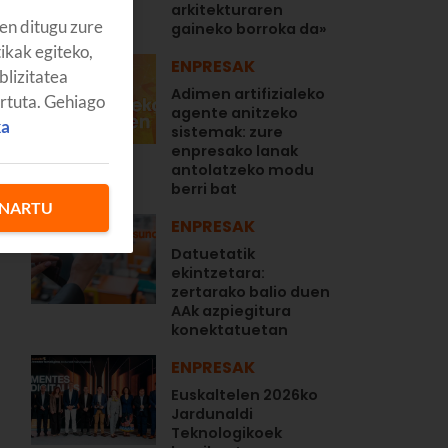
arkitekturaren
en ditugu zure
gaineko borroka da»
tikak egiteko,
ENPRESAK
blizitatea
Adimen artifizialeko
artuta. Gehiago
agente anitzeko
ka
sistemak: zure
enpresako lanak
antolatzeko modu
berri bat
NARTU
ENPRESAK
Datuetatik
ekintzetara:
zertarako balio duen
AAk azpiegitura
konektatuetan
ENPRESAK
Euskaltelen 2026ko
Jardunaldi
Teknologikoek