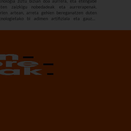
knologia ziztu bizian doa aurrera, eta etengabe
isten zaizkigu nobedadeak eta aurrerapenak.
rien artean, arreta gehien bereganatzen duten
knologietako bi adimen artifiziala eta gauzen
ternet dira. Eta zer gertatzen da bi teknologiak
nbinatzen baditugu? Zer erabilera ditu?