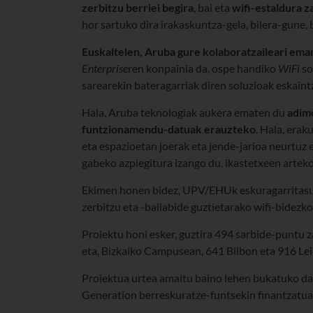
zerbitzu berriei begira
, bai eta
wifi-estaldura z
hor sartuko dira irakaskuntza-gela, bilera-gune, 
Euskaltelen, Aruba gure kolaboratzaileari ema
Enterprise
ren konpainia da, ospe handiko
WiFi
so
sarearekin bateragarriak diren soluzioak eskaint
Hala, Aruba teknologiak aukera ematen du
adime
funtzionamendu-datuak erauzteko
. Hala, era
eta espazioetan joerak eta jende-jarioa neurtuz 
gabeko azpiegitura izango du, ikastetxeen artek
Ekimen honen bidez, UPV/EHUk eskuragarritasu
zerbitzu eta -baliabide guztietarako wifi-bidezko
Proiektu honi esker, guztira 494 sarbide-punt
eta, Bizkaiko Campusean, 641 Bilbon eta 916 Lei
Proiektua urtea amaitu baino lehen bukatuko da,
Generation berreskuratze-funtsekin finantzatua