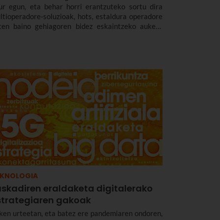
ur egun, eta behar horri erantzuteko sortu dira
ltioperadore-soluzioak, hots, estaldura operadore
ten baino gehiagoren bidez eskaintzeko aukera
aten duten soluzioak. Hain zuzen ere,
harrezkoak dira era guztietako espazioetan
onektagarritasuna, malgutasuna eta
sangarritasuna bermatzeko, eta abantailak
kartzate erabiltzaileentzat nahiz enpresentzat.
EKNOLOGIA
uskadiren eraldaketa digitalerako
strategiaren gakoak
ken urteetan, eta batez ere pandemiaren ondoren,