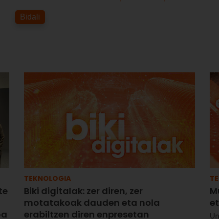
Bidali
TEKNOLOGIA
T
te
Biki digitalak: zer diren, zer
Mu
motatakoak dauden eta nola
et
oa
erabiltzen diren enpresetan
Un