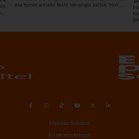
Te
eta horren antzeko beste teknologia batzuk. Horren
in,
ir
adibide egokia dira larrialdietarako 5G sare
zen
Ho
pribatuak, eta horiekin lotutako proiektu
ren
te
aitzindarietan ari gara lanean.n
In
ko
Enpresa Soluzioa
Arrakasta kasuak