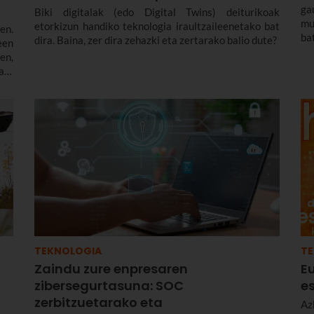
ga
Biki digitalak (edo Digital Twins) deiturikoak
mu
etorkizun handiko teknologia iraultzaileenetako bat
en.
ba
dira. Baina, zer dira zehazki eta zertarako balio dute?
een
em
en,
be
ri,
k
tza
ja
da
TEKNOLOGIA
T
Zaindu zure enpresaren
E
zibersegurtasuna: SOC
e
zerbitzuetarako eta
Az