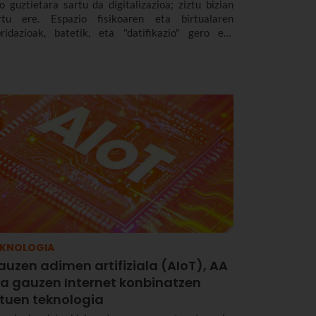
lo guztietara sartu da digitalizazioa; ziztu bizian
rtu ere. Espazio fisikoaren eta birtualaren
bridazioak, batetik, eta "datifikazio" gero eta
ndiagoak, bestetik, berrikuntzarako eta hazkunde
onomikorako aukera berriak sortu dituzte.
EKNOLOGIA
uzen adimen artifiziala (AIoT), AA
ta gauzen Internet konbinatzen
ituen teknologia