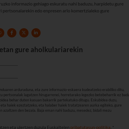
uzko informazio gehiago eskuratu nahi baduzu, harpidetu gure
ri pertsonalarekin edo enpresen arlo komertzialeko gure
etan gure aholkulariarekin
nduaren arduraduna, eta zure informazio-eskaera kudeatzeko erabiliko ditu,
u pertsonalak lagatzen hirugarrenei, horretarako legezko betebeharrik ez bad
arbidea behar duten kasuan bakarrik partekatuko ditugu. Eskubidea duzu,
eta haiek ezeztatzeko, eta halaber haiek tratatzearen aurka egiteko, gure
an azaltzen den bezala. Baja eman nahi baduzu, mesedez, bidali mezu
utzen eta ulertzen duzula Euskaltelen
pribatutasun-politika
. *