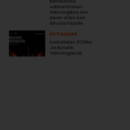
berrikuntza,
subiranotasun
teknologikoa eta
AAren etika izan
dituzte hizpide
EKITALDIAK
Euskaltelen 2026ko
Jardunaldi
Teknologikoak