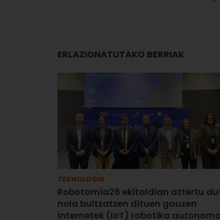
ERLAZIONATUTAKO BERRIAK
TEKNOLOGIA
Robotomía26 ekitaldian aztertu du
nola bultzatzen dituen gauzen
Internetek (IoT) robotika autonom