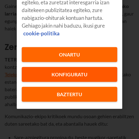
egiteko, eta zuretzat interesgarria izan
Gainera, aurrerapauso garrantzitsua da
5Gn oinarritutako
daitekeen publizitatea egiteko, zure
larrialdietako komunikazio-sistemak modernizatzeko
, gaur
nabigazio-ohiturak kontuan hartuta.
egungo DMR/TETRA sistemak osatzeko eta etorkizunean
Gehiago jakin nahi baduzu, ikusi gure
haiek ordezteko.
cookie-politika
Zer da TETRA?
ONARTU
TETRA
, ingelesezko
Trans European Trunked Radio
kontzeptuaren sigla,
KONFIGURATU
Telekomunikazio Arauen Europako Institutuak
definitutako
estandar bat da, irrati-interfaze digitalen alternatibak
bateratzeko eta larrialdi-zerbitzuetako eta zerbitzu
BAZTERTU
publikoetako profesionalen arteko komunikazioa
ahalbidetzeko.
Komunikazio-ekipo kritikoek mundu osoan gehien erabiltzen
duten sareetako bat da, eta abantaila hauek ditu:
Sare-azpiegitura propioa du, beste mugikor-saretatik