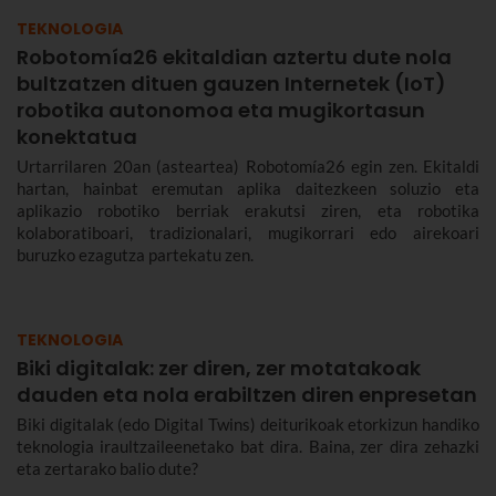
TEKNOLOGIA
Robotomía26 ekitaldian aztertu dute nola
bultzatzen dituen gauzen Internetek (IoT)
robotika autonomoa eta mugikortasun
konektatua
Urtarrilaren 20an (asteartea) Robotomía26 egin zen. Ekitaldi
hartan, hainbat eremutan aplika daitezkeen soluzio eta
aplikazio robotiko berriak erakutsi ziren, eta robotika
kolaboratiboari, tradizionalari, mugikorrari edo airekoari
buruzko ezagutza partekatu zen.
TEKNOLOGIA
Biki digitalak: zer diren, zer motatakoak
dauden eta nola erabiltzen diren enpresetan
Biki digitalak (edo Digital Twins) deiturikoak etorkizun handiko
teknologia iraultzaileenetako bat dira. Baina, zer dira zehazki
eta zertarako balio dute?