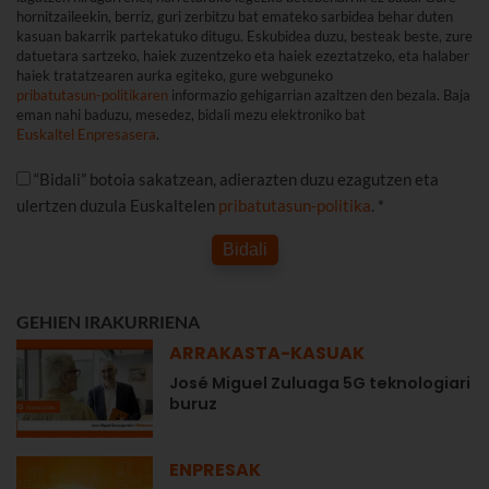
hornitzaileekin, berriz, guri zerbitzu bat emateko sarbidea behar duten
kasuan bakarrik partekatuko ditugu. Eskubidea duzu, besteak beste, zure
datuetara sartzeko, haiek zuzentzeko eta haiek ezeztatzeko, eta halaber
haiek tratatzearen aurka egiteko, gure webguneko
pribatutasun-politikaren
informazio gehigarrian azaltzen den bezala. Baja
eman nahi baduzu, mesedez, bidali mezu elektroniko bat
Euskaltel Enpresasera
.
“Bidali” botoia sakatzean, adierazten duzu ezagutzen eta
ulertzen duzula Euskaltelen
pribatutasun-politika
. *
Bidali
GEHIEN IRAKURRIENA
ARRAKASTA-KASUAK
José Miguel Zuluaga 5G teknologiari
buruz
ENPRESAK