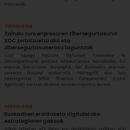
Internetek.
TEKNOLOGIA
Zaindu zure enpresaren zibersegurtasuna:
SOC zerbitzuetarako eta
zibersegurtasunerako laguntzak
Gaur egungo ingurune digitalean, funtsezkoa da
zibersegurtasuna zaintzea lehiakortasuna bermatzeko, bai
enpresa bakoitzaren ikuspegitik, bai Euskadiko enpresa-
sarearen ikuspegi orokorretik. Horregatik dira hain
interesgarriak SPRIk (Enpresa Garapenerako Euskal
Agentziak) martxan dituenak bezalako laguntza-lerroak.
TEKNOLOGIA
Euskadiren eraldaketa digitalerako
estrategiaren gakoak
Azken urteetan, eta batez ere pandemiaren ondoren, arlo