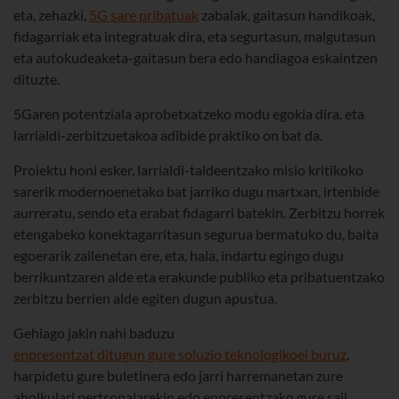
eta, zehazki,
5G sare pribatuak
zabalak, gaitasun handikoak,
fidagarriak eta integratuak dira, eta segurtasun, malgutasun
eta autokudeaketa-gaitasun bera edo handiagoa eskaintzen
dituzte.
5Garen potentziala aprobetxatzeko modu egokia dira, eta
larrialdi-zerbitzuetakoa adibide praktiko on bat da.
Proiektu honi esker, larrialdi-taldeentzako misio kritikoko
sarerik modernoenetako bat jarriko dugu martxan, irtenbide
aurreratu, sendo eta erabat fidagarri batekin. Zerbitzu horrek
etengabeko konektagarritasun segurua bermatuko du, baita
egoerarik zailenetan ere, eta, hala, indartu egingo dugu
berrikuntzaren alde eta erakunde publiko eta pribatuentzako
zerbitzu berrien alde egiten dugun apustua.
Gehiago jakin nahi baduzu
enpresentzat ditugun gure soluzio teknologikoei buruz
,
harpidetu gure buletinera edo jarri harremanetan zure
aholkulari pertsonalarekin edo enpresentzako gure sail