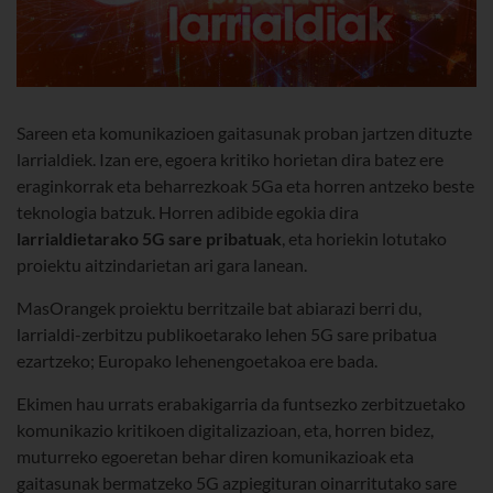
Sareen eta komunikazioen gaitasunak proban jartzen dituzte
larrialdiek. Izan ere, egoera kritiko horietan dira batez ere
eraginkorrak eta beharrezkoak 5Ga eta horren antzeko beste
teknologia batzuk. Horren adibide egokia dira
larrialdietarako 5G sare pribatuak
, eta horiekin lotutako
proiektu aitzindarietan ari gara lanean.
MasOrangek proiektu berritzaile bat abiarazi berri du,
larrialdi-zerbitzu publikoetarako lehen 5G sare pribatua
ezartzeko; Europako lehenengoetakoa ere bada.
Ekimen hau urrats erabakigarria da funtsezko zerbitzuetako
komunikazio kritikoen digitalizazioan, eta, horren bidez,
muturreko egoeretan behar diren komunikazioak eta
gaitasunak bermatzeko 5G azpiegituran oinarritutako sare