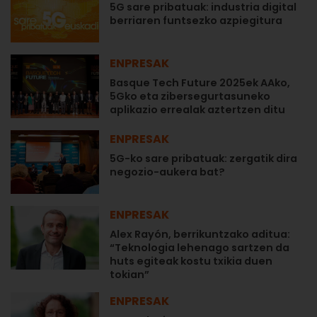
5G sare pribatuak: industria digital
berriaren funtsezko azpiegitura
ENPRESAK
Basque Tech Future 2025ek AAko,
5Gko eta zibersegurtasuneko
aplikazio errealak aztertzen ditu
ENPRESAK
5G-ko sare pribatuak: zergatik dira
negozio-aukera bat?
ENPRESAK
Alex Rayón, berrikuntzako aditua:
“Teknologia lehenago sartzen da
huts egiteak kostu txikia duen
tokian”
ENPRESAK