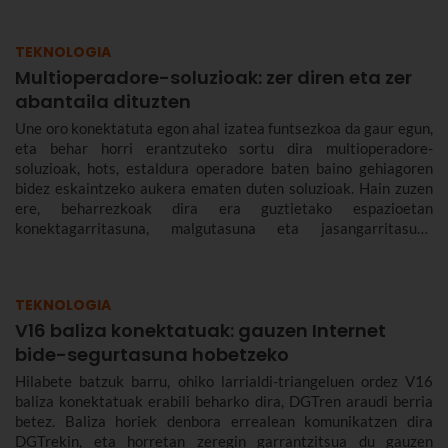
TEKNOLOGIA
Multioperadore-soluzioak: zer diren eta zer
abantaila dituzten
Une oro konektatuta egon ahal izatea funtsezkoa da gaur egun,
eta behar horri erantzuteko sortu dira multioperadore-
soluzioak, hots, estaldura operadore baten baino gehiagoren
bidez eskaintzeko aukera ematen duten soluzioak. Hain zuzen
ere, beharrezkoak dira era guztietako espazioetan
konektagarritasuna, malgutasuna eta jasangarritasuna
bermatzeko, eta abantailak dakartzate erabiltzaileentzat nahiz
enpresentzat.
TEKNOLOGIA
V16 baliza konektatuak: gauzen Internet
bide-segurtasuna hobetzeko
Hilabete batzuk barru, ohiko larrialdi-triangeluen ordez V16
baliza konektatuak erabili beharko dira, DGTren araudi berria
betez. Baliza horiek denbora errealean komunikatzen dira
DGTrekin, eta horretan zeregin garrantzitsua du gauzen