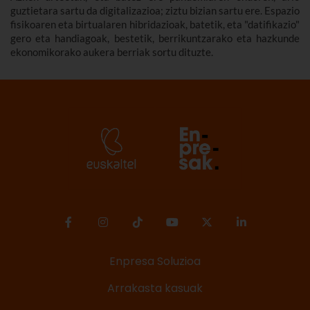
guztietara sartu da digitalizazioa; ziztu bizian sartu ere. Espazio
fisikoaren eta birtualaren hibridazioak, batetik, eta "datifikazio"
gero eta handiagoak, bestetik, berrikuntzarako eta hazkunde
ekonomikorako aukera berriak sortu dituzte.
Enpresa Soluzioa
Arrakasta kasuak