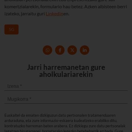
komertzialarekin, formulario hau betez. Azken albisteen berri
izateko, jarraitu guri
LinkedIn
en.
5G
Jarri harremanetan gure
aholkulariarekin
Euskaltel da ematen dizkiguzun datu pertsonalen tratamenduaren
arduraduna, eta zure informazio-eskaera kudeatzeko erabiliko ditu,
kontratuzko harreman baten arabera. Ez dizkiegu zure datu pertsonalak
lagatzen hirugarrenei, horretarako legezko betebeharrik ez bada. Gure