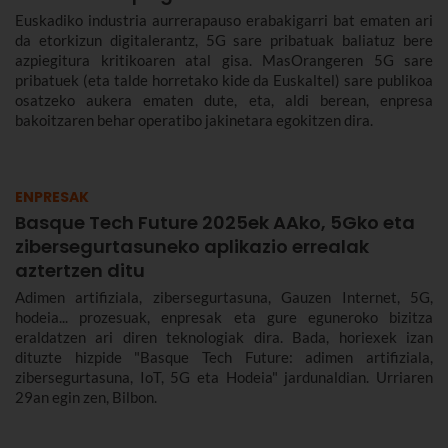
Euskadiko industria aurrerapauso erabakigarri bat ematen ari
da etorkizun digitalerantz, 5G sare pribatuak baliatuz bere
azpiegitura kritikoaren atal gisa. MasOrangeren 5G sare
pribatuek (eta talde horretako kide da Euskaltel) sare publikoa
osatzeko aukera ematen dute, eta, aldi berean, enpresa
bakoitzaren behar operatibo jakinetara egokitzen dira.
ENPRESAK
Basque Tech Future 2025ek AAko, 5Gko eta
zibersegurtasuneko aplikazio errealak
aztertzen ditu
Adimen artifiziala, zibersegurtasuna, Gauzen Internet, 5G,
hodeia... prozesuak, enpresak eta gure eguneroko bizitza
eraldatzen ari diren teknologiak dira. Bada, horiexek izan
dituzte hizpide "Basque Tech Future: adimen artifiziala,
zibersegurtasuna, IoT, 5G eta Hodeia" jardunaldian. Urriaren
29an egin zen, Bilbon.