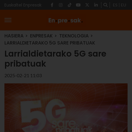
Euskaltel Enpresak
ES
EU
HASIERA
ENPRESAK
TEKNOLOGIA
LARRIALDIETARAKO 5G SARE PRIBATUAK
Larrialdietarako 5G sare
pribatuak
2025-02-21 11:03