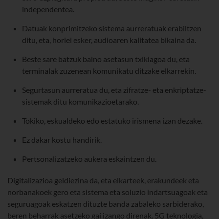
independentea.
Datuak konprimitzeko sistema aurreratuak erabiltzen
ditu, eta, horiei esker, audioaren kalitatea bikaina da.
Beste sare batzuk baino asetasun txikiagoa du, eta
terminalak zuzenean komunikatu ditzake elkarrekin.
Segurtasun aurreratua du, eta zifratze- eta enkriptatze-
sistemak ditu komunikazioetarako.
Tokiko, eskualdeko edo estatuko irismena izan dezake.
Ez dakar kostu handirik.
Pertsonalizatzeko aukera eskaintzen du.
Digitalizazioa geldiezina da, eta elkarteek, erakundeek eta
norbanakoek gero eta sistema eta soluzio indartsuagoak eta
seguruagoak eskatzen dituzte banda zabaleko sarbiderako,
beren beharrak asetzeko gai izango direnak. 5G teknologia,