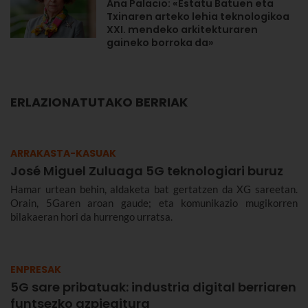
Ana Palacio: «Estatu Batuen eta
Txinaren arteko lehia teknologikoa
XXI. mendeko arkitekturaren
gaineko borroka da»
ERLAZIONATUTAKO BERRIAK
ARRAKASTA-KASUAK
José Miguel Zuluaga 5G teknologiari buruz
Hamar urtean behin, aldaketa bat gertatzen da XG sareetan.
Orain, 5Garen aroan gaude; eta komunikazio mugikorren
bilakaeran hori da hurrengo urratsa.
ENPRESAK
5G sare pribatuak: industria digital berriaren
funtsezko azpiegitura