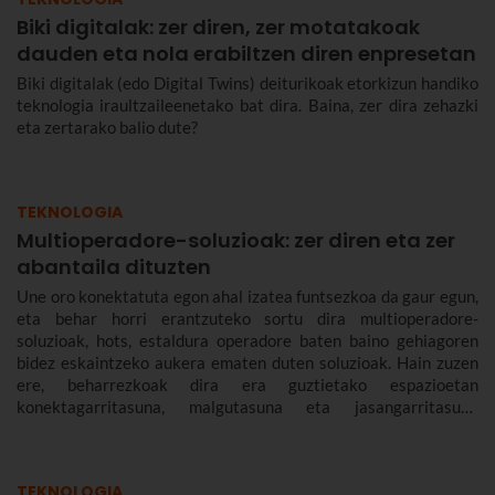
Biki digitalak: zer diren, zer motatakoak
dauden eta nola erabiltzen diren enpresetan
Biki digitalak (edo Digital Twins) deiturikoak etorkizun handiko
teknologia iraultzaileenetako bat dira. Baina, zer dira zehazki
eta zertarako balio dute?
TEKNOLOGIA
Multioperadore-soluzioak: zer diren eta zer
abantaila dituzten
Une oro konektatuta egon ahal izatea funtsezkoa da gaur egun,
eta behar horri erantzuteko sortu dira multioperadore-
soluzioak, hots, estaldura operadore baten baino gehiagoren
bidez eskaintzeko aukera ematen duten soluzioak. Hain zuzen
ere, beharrezkoak dira era guztietako espazioetan
konektagarritasuna, malgutasuna eta jasangarritasuna
bermatzeko, eta abantailak dakartzate erabiltzaileentzat nahiz
enpresentzat.
TEKNOLOGIA