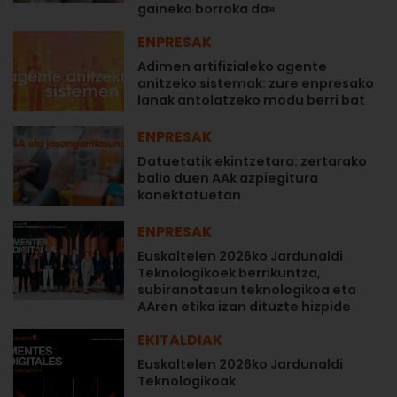
gaineko borroka da»
ENPRESAK
Adimen artifizialeko agente
anitzeko sistemak: zure enpresako
lanak antolatzeko modu berri bat
ENPRESAK
Datuetatik ekintzetara: zertarako
balio duen AAk azpiegitura
konektatuetan
ENPRESAK
Euskaltelen 2026ko Jardunaldi
Teknologikoek berrikuntza,
subiranotasun teknologikoa eta
AAren etika izan dituzte hizpide
EKITALDIAK
Euskaltelen 2026ko Jardunaldi
Teknologikoak