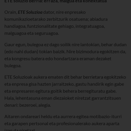
ETE soluzio berria: erraza, malgua eta konektatua
Orain,
ETE Soluzioa
dator, nire enpresako
komunikazioetarako zerbitzurik osatuena; abiadura
handiagoa, funtzionalitate gehiago, integratuagoa,
malguagoa eta seguruagoa.
Gaur egun, bulegoa ez dago soilik nire lantokian, behar dudan
(edo nahi dudan) tokian baizik. Nire bizimodura egokitzen da,
eta kongresu batera edo hondartzara eraman dezaket
bulegoa.
ETE Soluzioak aukera ematen dit behar berrietara egokitzeko
eta enpresa gisa hazten jarraitzeko, gastu handirik egin gabe
eta enpresaren egitura goitik behera berregituratu gabe.
Hala, lehentasuna eman diezaioket niretzat garrantzitsuen
denari: bezeroei, alegia.
Aitaren ondareari heldu eta aurrera egitea motibazio-iturri
eta garapen pertsonal eta profesionalerako aukera aparta
izan da niretzat.