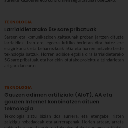
autentifikazioaren edo kontrolaren segurtasuna hobetzeko.
TEKNOLOGIA
Larrialdietarako 5G sare pribatuak
Sareen eta komunikazioen gaitasunak proban jartzen dituzte
larrialdiek. Izan ere, egoera kritiko horietan dira batez ere
eraginkorrak eta beharrezkoak 5Ga eta horren antzeko beste
teknologia batzuk. Horren adibide egokia dira larrialdietarako
5G sare pribatuak, eta horiekin lotutako proiektu aitzindarietan
ari gara lanean.n
TEKNOLOGIA
Gauzen adimen artifiziala (AIoT), AA eta
gauzen Internet konbinatzen dituen
teknologia
Teknologia ziztu bizian doa aurrera, eta etengabe iristen
zaizkigu nobedadeak eta aurrerapenak. Horien artean, arreta
gehien bereganatzen duten teknologietako bi adimen artifiziala