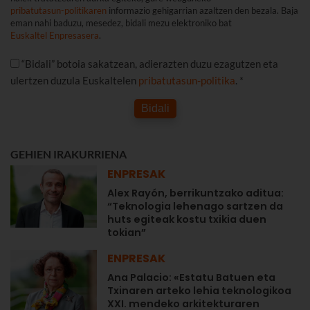
pribatutasun-politikaren
informazio gehigarrian azaltzen den bezala. Baja
eman nahi baduzu, mesedez, bidali mezu elektroniko bat
Euskaltel Enpresasera
.
“Bidali” botoia sakatzean, adierazten duzu ezagutzen eta
ulertzen duzula Euskaltelen
pribatutasun-politika
. *
Bidali
GEHIEN IRAKURRIENA
ENPRESAK
Alex Rayón, berrikuntzako aditua:
“Teknologia lehenago sartzen da
huts egiteak kostu txikia duen
tokian”
ENPRESAK
Ana Palacio: «Estatu Batuen eta
Txinaren arteko lehia teknologikoa
XXI. mendeko arkitekturaren