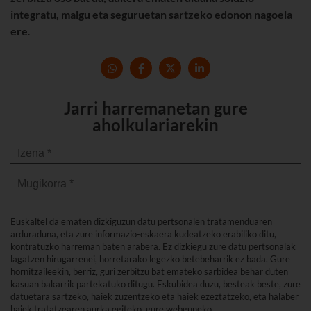
integratu, malgu eta seguruetan sartzeko edonon nagoela
ere
.
Jarri harremanetan gure
aholkulariarekin
Euskaltel da ematen dizkiguzun datu pertsonalen tratamenduaren
arduraduna, eta zure informazio-eskaera kudeatzeko erabiliko ditu,
kontratuzko harreman baten arabera. Ez dizkiegu zure datu pertsonalak
lagatzen hirugarrenei, horretarako legezko betebeharrik ez bada. Gure
hornitzaileekin, berriz, guri zerbitzu bat emateko sarbidea behar duten
kasuan bakarrik partekatuko ditugu. Eskubidea duzu, besteak beste, zure
datuetara sartzeko, haiek zuzentzeko eta haiek ezeztatzeko, eta halaber
haiek tratatzearen aurka egiteko, gure webguneko