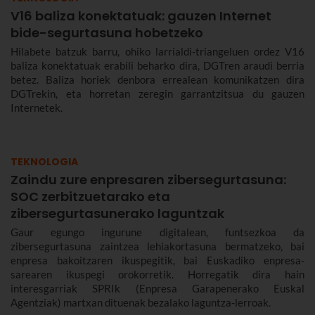
V16 baliza konektatuak: gauzen Internet
bide-segurtasuna hobetzeko
Hilabete batzuk barru, ohiko larrialdi-triangeluen ordez V16
baliza konektatuak erabili beharko dira, DGTren araudi berria
betez. Baliza horiek denbora errealean komunikatzen dira
DGTrekin, eta horretan zeregin garrantzitsua du gauzen
Internetek.
TEKNOLOGIA
Zaindu zure enpresaren zibersegurtasuna:
SOC zerbitzuetarako eta
zibersegurtasunerako laguntzak
Gaur egungo ingurune digitalean, funtsezkoa da
zibersegurtasuna zaintzea lehiakortasuna bermatzeko, bai
enpresa bakoitzaren ikuspegitik, bai Euskadiko enpresa-
sarearen ikuspegi orokorretik. Horregatik dira hain
interesgarriak SPRIk (Enpresa Garapenerako Euskal
Agentziak) martxan dituenak bezalako laguntza-lerroak.