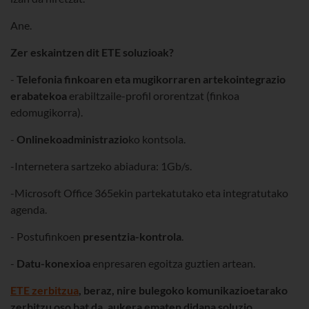
Ane.
Zer eskaintzen dit ETE soluzioak?
-
Telefonia finkoaren eta mugikorraren artekointegrazio
erabatekoa
erabiltzaile-profil ororentzat (finkoa
edomugikorra).
-
Onlinekoadministrazio
ko kontsola.
-Internetera sartzeko abiadura: 1Gb/s.
-Microsoft Office 365ekin partekatutako eta integratutako
agenda.
- Postufinkoen
presentzia-kontrola
.
-
Datu-konexioa
enpresaren egoitza guztien artean.
ETE zerbitzua
, beraz, nire bulegoko komunikazioetarako
zerbitzu oso bat da, aukera ematen didana soluzio