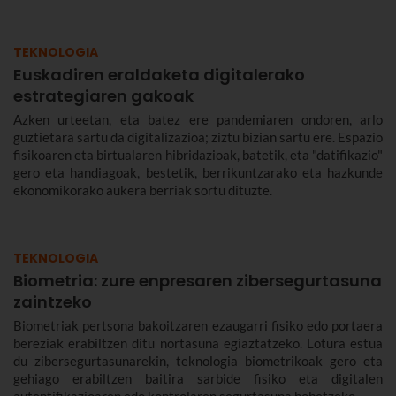
TEKNOLOGIA
Euskadiren eraldaketa digitalerako
estrategiaren gakoak
Azken urteetan, eta batez ere pandemiaren ondoren, arlo
guztietara sartu da digitalizazioa; ziztu bizian sartu ere. Espazio
fisikoaren eta birtualaren hibridazioak, batetik, eta "datifikazio"
gero eta handiagoak, bestetik, berrikuntzarako eta hazkunde
ekonomikorako aukera berriak sortu dituzte.
TEKNOLOGIA
Biometria: zure enpresaren zibersegurtasuna
zaintzeko
Biometriak pertsona bakoitzaren ezaugarri fisiko edo portaera
bereziak erabiltzen ditu nortasuna egiaztatzeko. Lotura estua
du zibersegurtasunarekin, teknologia biometrikoak gero eta
gehiago erabiltzen baitira sarbide fisiko eta digitalen