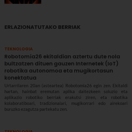
ERLAZIONATUTAKO BERRIAK
TEKNOLOGIA
Robotomía26 ekitaldian aztertu dute nola
bultzatzen dituen gauzen Internetek (IoT)
robotika autonomoa eta mugikortasun
konektatua
Urtarrilaren 20an (asteartea) Robotomía26 egin zen. Ekitaldi
hartan, hainbat eremutan aplika daitezkeen soluzio eta
aplikazio robotiko berriak erakutsi ziren, eta robotika
kolaboratiboari, tradizionalari, mugikorrari edo airekoari
buruzko ezagutza partekatu zen.
TEKNOLOGIA