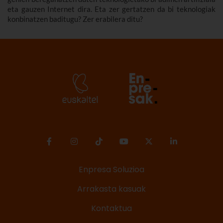
eta gauzen Internet dira. Eta zer gertatzen da bi teknologiak
konbinatzen baditugu? Zer erabilera ditu?
Enpresa Soluzioa
Arrakasta kasuak
Kontaktua