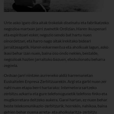
Urte asko igaro dira aitak trokelak diseinatu eta fabrikatzeko
negozioa martxan jarri zuenetik Ordizian. Haren ikuspenari
eta espirituari esker, negozio sendo bat hartu nuen
oinordetzan, eta harro nago aitak irekitako bideari
jarraitzeagatik. Haren eskarmentua eta aholkuak lagun, asko
ikasi behar izan nuen, baina oso ondo nekien, bestalde,
negozioak hazten jarraituko bazuen, eboluzionatu beharra
zegoela.
Orduan jarri nintzen aurreneko aldiz harremanetan
Euskaltelen Enpresa Zerbitzuarekin. Argi eta garbi nuen zer
nahi nuen etapa berri hartarako: Internetera sartzeko
zerbitzu azkarra eta gure telefonogunetik telefono finko eta
mugikorretara deitzeko aukera. Garai hartan, ez nuen behar
beste telekomunikazio-zerbitzurik; horrekin, nahikoa, baina
gehien behar nuena arreta- eta aholkularitza-zerbitzu