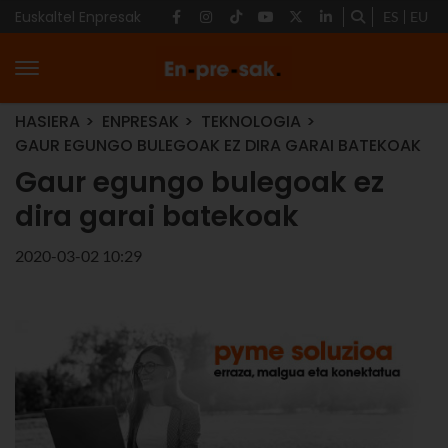
Euskaltel Enpresak
ES
EU
HASIERA
ENPRESAK
TEKNOLOGIA
GAUR EGUNGO BULEGOAK EZ DIRA GARAI BATEKOAK
Gaur egungo bulegoak ez
dira garai batekoak
2020-03-02 10:29