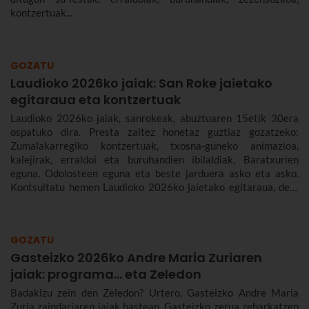
kontzertuak...
GOZATU
Laudioko 2026ko jaiak: San Roke jaietako
egitaraua eta kontzertuak
Laudioko 2026ko jaiak, sanrokeak, abuztuaren 15etik 30era
ospatuko dira. Presta zaitez honetaz guztiaz gozatzeko:
Zumalakarregiko kontzertuak, txosna-guneko animazioa,
kalejirak, erraldoi eta buruhandien ibilaldiak, Baratxurien
eguna, Odolosteen eguna eta beste jarduera asko eta asko.
Kontsultatu hemen Laudioko 2026ko jaietako egitaraua, den-
denaren berri izan dezazun.
GOZATU
Gasteizko 2026ko Andre Maria Zuriaren
jaiak: programa… eta Zeledon
Badakizu zein den Zeledon? Urtero, Gasteizko Andre Maria
Zuria zaindariaren jaiak hastean, Gasteizko zerua zeharkatzen