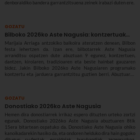
denboraldiko bandera garrantzitsuena zeinek irabazi duten ere.
GOZATU
Bilboko 2026ko Aste Nagusia: kontzertuak...
Marijaia Arriaga antzokiko balkoira ateratzen denean, Bilbon
festa lehertzen da. Izan ere, bilbotarrek Aste Nagusia
arranditsu ospatzen dute abuztuan 9 egunez, kontzertuen,
dantzen, kirolaren, tradizioaren eta beste hainbat gauzaren
bidez. Jakin Bilboko 2026ko Aste Nagusiaren programako
kontzertu eta jarduera garrantzitsu guztien berri. Abuztuaren
22tik 30era izango da.
GOZATU
Donostiako 2026ko Aste Nagusia
Hemen dira donostiarrek irrikaz espero dituzten urteko zortzi
egunak. Donostiako 2026ko Aste Nagusia abuztuaren 8tik
15era bitartean ospatuko da. Donostiako Aste Nagusia ohiko
kanoikadarekin hasiko da, eta ondoren helduko dira hain gogoko
ditugun su-festak, erraldoiak, buruhandiak, zezensuzkoa,