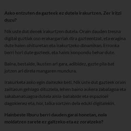
Asko entzuten da gazteek ez dutela irakurtzen. Zer iritzi
duzu?
Nik uste dut denek irakurtzen dutela. Orain dauden tresna
digital guztiak oso erakargarriak dira gazteentzat, eta eragina
dute haien ohituretan eta irakurtzeko dinamikan. Erronka
berri hori dute gazteek, eta haiek konpondu behar dute.
Baina, bestalde, ikusten ari gara, adibidez, gazte pila bat
jotzen ari direla mangaren mundura.
Irakurketa asko egin daitezke beti. Nik uste dut gazteek orain
zailtasun gehiago dituztela, lehen baino aukera zabalagoa eta
sakabanatuagoa dutela aisia-baliabide eta espazioei
dagokienez eta, hor, talka sortzen dela eduki digitalekin.
Hainbeste liburu berri dauden garai honetan, nola
moldatzen zarete ez galtzeko eta ez zoratzeko?