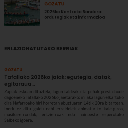
GOZATU
2026ko Kontxako Bandera:
ordutegiak eta informazioa
ERLAZIONATUTAKO BERRIAK
GOZATU
Tafallako 2026ko jaiak: egutegia, datak,
egitaraua...
Zapiak eskuan dituztela, lagun-taldeak eta peñak prest daude
dagoeneko Tafallako 2026ko jaietarako: milaka lagun elkartuko
dira Nafarroako hiri horretan abuztuaren 14tik 20ra bitartean.
Inork ez ditu galdu nahi erraldoiek animaturiko kale-giroa,
musika-errondak, entzierroak edo hainbeste esperotako
Salbeko igoera.