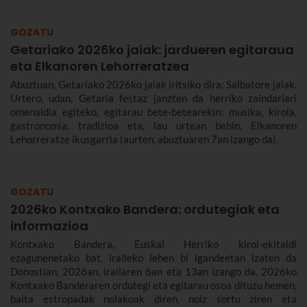
egitarauari buruz gehiago kontatuko dizugu. Gogoan hartu,
jaiak irailaren 4tik 10era dira eta.
GOZATU
Getariako 2026ko jaiak: jardueren egitaraua
eta Elkanoren Lehorreratzea
Abuztuan, Getariako 2026ko jaiak iritsiko dira: Salbatore jaiak.
Urtero, udan, Getaria festaz janzten da herriko zaindariari
omenaldia egiteko, egitarau bete-betearekin: musika, kirola,
gastronomia, tradizioa eta, lau urtean behin, Elkanoren
Lehorreratze ikusgarria (aurten, abuztuaren 7an izango da).
GOZATU
2026ko Kontxako Bandera: ordutegiak eta
informazioa
Kontxako Bandera, Euskal Herriko kirol-ekitaldi
ezagunenetako bat, iraileko lehen bi igandeetan izaten da
Donostian. 2026an, irailaren 6an eta 13an izango da. 2026ko
Kontxako Banderaren ordutegi eta egitarau osoa dituzu hemen,
baita estropadak nolakoak diren, noiz sortu ziren eta