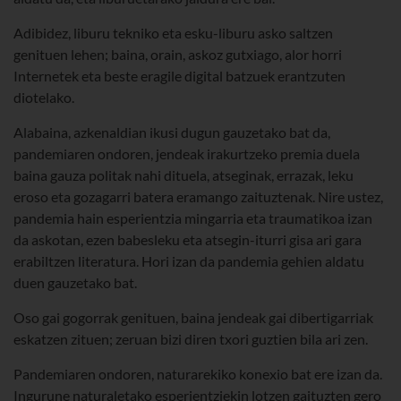
Adibidez, liburu tekniko eta esku-liburu asko saltzen
genituen lehen; baina, orain, askoz gutxiago, alor horri
Internetek eta beste eragile digital batzuek erantzuten
diotelako.
Alabaina, azkenaldian ikusi dugun gauzetako bat da,
pandemiaren ondoren, jendeak irakurtzeko premia duela
baina gauza politak nahi dituela, atseginak, errazak, leku
eroso eta gozagarri batera eramango zaituztenak. Nire ustez,
pandemia hain esperientzia mingarria eta traumatikoa izan
da askotan, ezen babesleku eta atsegin-iturri gisa ari gara
erabiltzen literatura. Hori izan da pandemia gehien aldatu
duen gauzetako bat.
Oso gai gogorrak genituen, baina jendeak gai dibertigarriak
eskatzen zituen; zeruan bizi diren txori guztien bila ari zen.
Pandemiaren ondoren, naturarekiko konexio bat ere izan da.
Ingurune naturaletako esperientziekin lotzen gaituzten gero