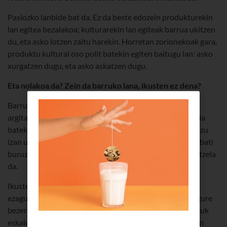
Pasiozko lanbide bat da. Ez da beste edozein produkturekin
lan egitea bezalakoa; kulturarekin lan egiteak barrua ukitzen
du, eta asko lotzen zaitu harekin. Horretan zorionekoak gara,
produktu kultural oso polit batekin egiten baitugu lan: asko
xurgatzen dugu, eta asko askatzen dugu.
Eta nolakoa da? Zein da barruko lana, ikusten ez dena?
Barruko lana kaosa da. Gaur egun, Espainian 80.000 ale
argitaratzen dira urtean, eta gurea bezalako liburu-denda
batek 22.000 titulu inguruko edukiera du. Beraz, ezin duzu
izan urtero argitaratzen den guztia. Bezero batek liburu bati
buruz galdetu eta dendan baldin badaukagu, arrakasta itzela
da.
Ikusten ez den lana liburu-saltzaile batek behar duen
ezagutza da, liburu-hautaketa egokia egiteko ezagutza gure
bezeroen eskakizunei erantzun ahal izateko, hori baita guk
eskaini nahi dieguna. Hori da liburu-saltzaile bakoitzaren