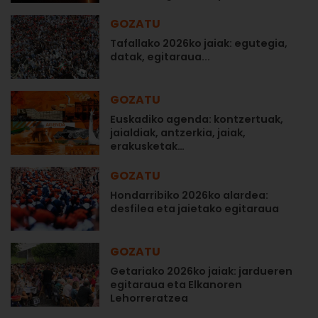
GOZATU
Tafallako 2026ko jaiak: egutegia,
datak, egitaraua...
GOZATU
Euskadiko agenda: kontzertuak,
jaialdiak, antzerkia, jaiak,
erakusketak…
GOZATU
Hondarribiko 2026ko alardea:
desfilea eta jaietako egitaraua
GOZATU
Getariako 2026ko jaiak: jardueren
egitaraua eta Elkanoren
Lehorreratzea