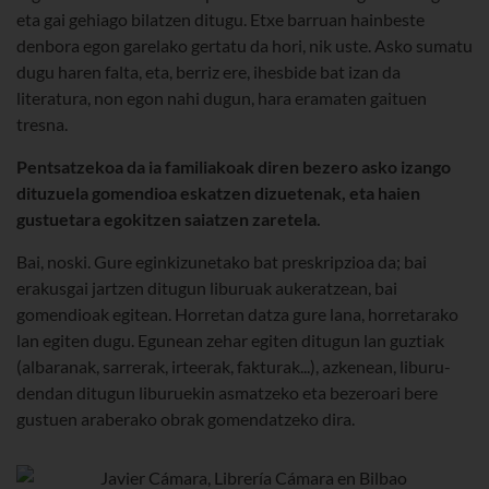
eta gai gehiago bilatzen ditugu. Etxe barruan hainbeste
denbora egon garelako gertatu da hori, nik uste. Asko sumatu
dugu haren falta, eta, berriz ere, ihesbide bat izan da
literatura, non egon nahi dugun, hara eramaten gaituen
tresna.
Pentsatzekoa da ia familiakoak diren bezero asko izango
dituzuela gomendioa eskatzen dizuetenak, eta haien
gustuetara egokitzen saiatzen zaretela.
Bai, noski. Gure eginkizunetako bat preskripzioa da; bai
erakusgai jartzen ditugun liburuak aukeratzean, bai
gomendioak egitean. Horretan datza gure lana, horretarako
lan egiten dugu. Egunean zehar egiten ditugun lan guztiak
(albaranak, sarrerak, irteerak, fakturak...), azkenean, liburu-
dendan ditugun liburuekin asmatzeko eta bezeroari bere
gustuen araberako obrak gomendatzeko dira.