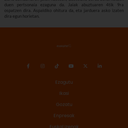
duen pertsonaia ezaguna da. Jaiak abuztuaren 4tik 9ra
ospatzen dira. Aspaldiko ohitura da, eta jarduera asko izaten
dira egun horietan.
Ezagutu
Ikasi
Gozatu
Enpresak
Euskal izenak