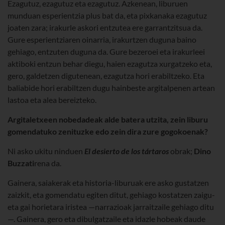
Ezagutuz, ezagutuz eta ezagutuz. Azkenean, liburuen
munduan esperientzia plus bat da, eta pixkanaka ezagutuz
joaten zara; irakurle askori entzutea ere garrantzitsua da.
Gure esperientziaren oinarria, irakurtzen duguna baino
gehiago, entzuten duguna da. Gure bezeroei eta irakurleei
aktiboki entzun behar diegu, haien ezagutza xurgatzeko eta,
gero, galdetzen digutenean, ezagutza hori erabiltzeko. Eta
baliabide hori erabiltzen dugu hainbeste argitalpenen artean
lastoa eta alea bereizteko.
Argitaletxeen nobedadeak alde batera utzita, zein liburu
gomendatuko zenituzke edo zein dira zure gogokoenak?
Ni asko ukitu ninduen
El desierto de los tártaros
obrak;
Dino
Buzzati
rena da.
Gainera, saiakerak eta historia-liburuak ere asko gustatzen
zaizkit, eta gomendatu egiten ditut, gehiago kostatzen zaigu-
eta gai horietara iristea —narrazioak jarraitzaile gehiago ditu
—. Gainera, gero eta dibulgatzaile eta idazle hobeak daude