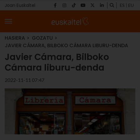
Joan Euskaltel
ES
EU
HASIERA
GOZATU
JAVIER CÁMARA, BILBOKO CÁMARA LIBURU-DENDA
Javier Cámara, Bilboko
Cámara liburu-denda
2022-11-11 07:47