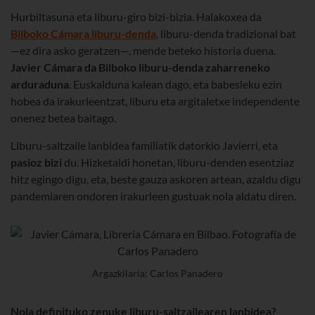
Hurbiltasuna eta liburu-giro bizi-bizia. Halakoxea da
Bilboko Cámara liburu-denda
, liburu-denda tradizional bat
—ez dira asko geratzen—, mende beteko historia duena.
Javier Cámara da Bilboko liburu-denda zaharreneko
arduraduna
. Euskalduna kalean dago, eta babesleku ezin
hobea da irakurleentzat, liburu eta argitaletxe independente
onenez betea baitago.
Liburu-saltzaile lanbidea familiatik datorkio Javierri, eta
pasioz bizi
du. Hizketaldi honetan, liburu-denden esentziaz
hitz egingo digu, eta, beste gauza askoren artean, azaldu digu
pandemiaren ondoren irakurleen gustuak nola aldatu diren.
Argazkilaria: Carlos Panadero
Nola definituko zenuke liburu-saltzailearen lanbidea?