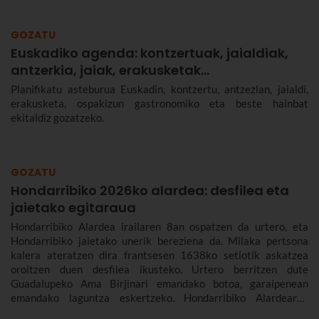
GOZATU
Euskadiko agenda: kontzertuak, jaialdiak,
antzerkia, jaiak, erakusketak…
Planifikatu asteburua Euskadin, kontzertu, antzezlan, jaialdi,
erakusketa, ospakizun gastronomiko eta beste hainbat
ekitaldiz gozatzeko.
GOZATU
Hondarribiko 2026ko alardea: desfilea eta
jaietako egitaraua
Hondarribiko Alardea irailaren 8an ospatzen da urtero, eta
Hondarribiko jaietako unerik bereziena da. Milaka pertsona
kalera ateratzen dira frantsesen 1638ko setiotik askatzea
oroitzen duen desfilea ikusteko. Urtero berritzen dute
Guadalupeko Ama Birjinari emandako botoa, garaipenean
emandako laguntza eskertzeko. Hondarribiko Alardearen
jatorriari eta desfileari buruz, eta Hondarribiko jaien 2026ko