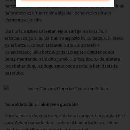
hartzeko babes-leku antzeko bat da... Gaur egungo munduak
baloratzen ez dituen baina gizakiak beharrezko dituen
elementu asko ditu.
Eta hori da azken urteetan egiten ari garen lana, hori
eskatzen zaigu. Hau da, badira espazio fisiko batzuk, biltzeko
gune batzuk, komunitatearekin eta kulturarekin
konektatzeko leku batzuk gozarazi egiten digutenak eta,
beraz, mantendu nahi ditugunak. Hortaz, liburu-dendetara
joan behar dugu, ez dugu egun osoa pantaila bati itsatsita
pasatuko.
Nola aldatu dira irakurleen gustuak?
Zoro samarra da, egia esan; aldaketa ikaragarrien garaian bizi
gara. Azken hamarkadan —azken bi hamarkadetan— dena
aldatu da, eta liburuetarako jaidura ere bai.