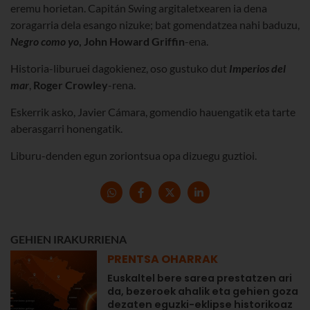
eremu horietan. Capitán Swing argitaletxearen ia dena
zoragarria dela esango nizuke; bat gomendatzea nahi baduzu,
Negro como yo
, John Howard Griffin
-ena.
Historia-liburuei dagokienez, oso gustuko dut
Imperios del
mar
,
Roger Crowley
-rena.
Eskerrik asko, Javier Cámara, gomendio hauengatik eta tarte
aberasgarri honengatik.
Liburu-denden egun zoriontsua opa dizuegu guztioi.
GEHIEN IRAKURRIENA
PRENTSA OHARRAK
Euskaltel bere sarea prestatzen ari
da, bezeroek ahalik eta gehien goza
dezaten eguzki-eklipse historikoaz