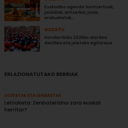
Euskadiko agenda: kontzertuak,
jaialdiak, antzerkia, jaiak,
erakusketak…
GOZATU
Hondarribiko 2026ko alardea:
desfilea eta jaietako egitaraua
ERLAZIONATUTAKO BERRIAK
ZOZKETAK ETA LEHIAKETAK
Lehiaketa: Zenbateraino zara euskal
herritar?