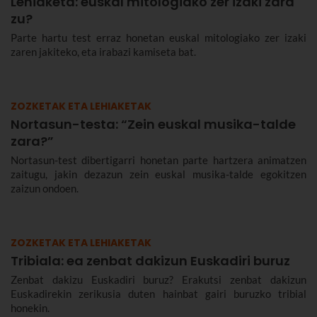
Lehiaketa: euskal mitologiako zer izaki zara
zu?
Parte hartu test erraz honetan euskal mitologiako zer izaki
zaren jakiteko, eta irabazi kamiseta bat.
ZOZKETAK ETA LEHIAKETAK
Nortasun-testa: “Zein euskal musika-talde
zara?”
Nortasun-test dibertigarri honetan parte hartzera animatzen
zaitugu, jakin dezazun zein euskal musika-talde egokitzen
zaizun ondoen.
ZOZKETAK ETA LEHIAKETAK
Tribiala: ea zenbat dakizun Euskadiri buruz
Zenbat dakizu Euskadiri buruz? Erakutsi zenbat dakizun
Euskadirekin zerikusia duten hainbat gairi buruzko tribial
honekin.