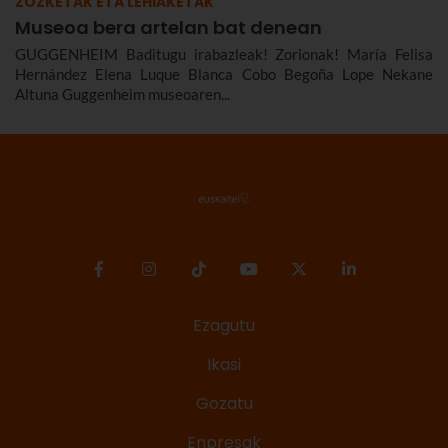
ZOZKETAK ETA LEHIAKETAK
Museoa bera artelan bat denean
GUGGENHEIM Baditugu irabazleak! Zorionak! María Felisa
Hernández Elena Luque Blanca Cobo Begoña Lope Nekane
Altuna Guggenheim museoaren...
Ezagutu
Ikasi
Gozatu
Enpresak