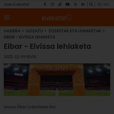
Joan Euskaltel
ES
EU
HASIERA
GOZATU
ZOZKETAK ETA LEHIAKETAK
EIBAR - EIVISSA LEHIAKETA
Eibar - Eivissa lehiaketa
2022-12-09 00:00
Ipurua, Eibar. Urtarrilaren 8an.