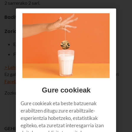
2 sarrerako 2 sari.
Baditugu irabazleak!
Zorionak!
Erramune A.
Fernando S.
> Lehiaketaren oinarriak
Ez galdu gure berrikuntzetako bakar bat ere. Jarraitu guri
Facebook-en
,
Twitter-en
edo
Instagram-en
Gure cookieak
Zozketa: abenduak 21.
Gure cookieak eta beste batzuenak
erabiltzen ditugu zure erabiltzaile-
esperientzia hobetzeko, estatistikak
egiteko, eta zuretzat interesgarria izan
GEHIEN IRAKURRIENA