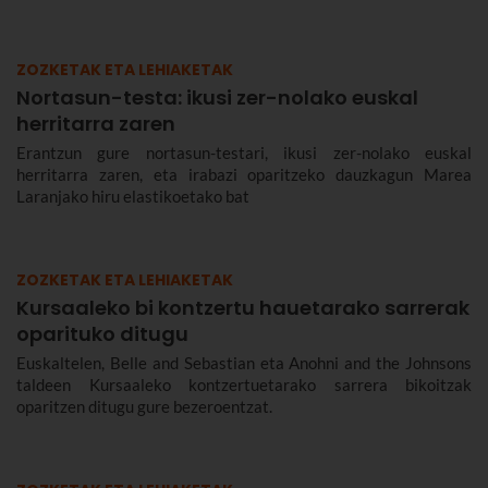
ZOZKETAK ETA LEHIAKETAK
Nortasun-testa: ikusi zer-nolako euskal
herritarra zaren
Erantzun gure nortasun-testari, ikusi zer-nolako euskal
herritarra zaren, eta irabazi oparitzeko dauzkagun Marea
Laranjako hiru elastikoetako bat
ZOZKETAK ETA LEHIAKETAK
Kursaaleko bi kontzertu hauetarako sarrerak
oparituko ditugu
Euskaltelen, Belle and Sebastian eta Anohni and the Johnsons
taldeen Kursaaleko kontzertuetarako sarrera bikoitzak
oparitzen ditugu gure bezeroentzat.