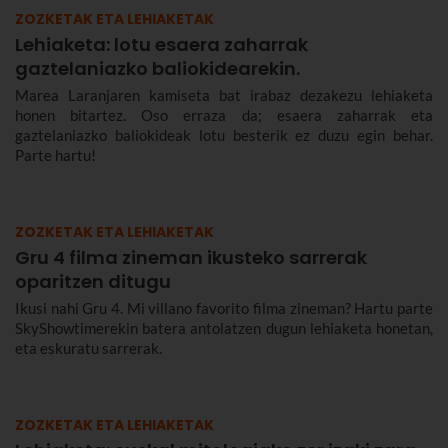
ZOZKETAK ETA LEHIAKETAK
Lehiaketa: lotu esaera zaharrak
gaztelaniazko baliokidearekin.
Marea Laranjaren kamiseta bat irabaz dezakezu lehiaketa
honen bitartez. Oso erraza da; esaera zaharrak eta
gaztelaniazko baliokideak lotu besterik ez duzu egin behar.
Parte hartu!
ZOZKETAK ETA LEHIAKETAK
Gru 4 filma zineman ikusteko sarrerak
oparitzen ditugu
Ikusi nahi Gru 4. Mi villano favorito filma zineman? Hartu parte
SkyShowtimerekin batera antolatzen dugun lehiaketa honetan,
eta eskuratu sarrerak.
ZOZKETAK ETA LEHIAKETAK