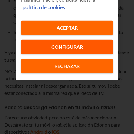
Abre la
app
Google Home y sigue los pasos de
política de cookies
configuración. Ya lo verás en el proceso, pero recuerda
que el Chromecast y el móvil o
tablet
tienen que estar
conectados a la misma WiFi.
ACEPTAR
Inicia sesión con tu cuenta de Google, para verificar tu
identidad.
CONFIGURAR
Y ya estaría listo para que empieces a enviar contenido desde
tu
smartphone
al televisor.
RECHAZAR
NOTA: en el deco de TV que instalamos en Euskaltel ya tiene
la funcionalidad de Chromecast, por lo que en ese caso no
necesitas instalar ni descargar nada. Eso sí, tu móvil debe
estar conectado a la misma red que el deco de TV.
Paso 2: descarga Edonon en tu móvil o
tablet
Parece una obviedad, pero no está de más mencionarlo.
Descárgate en tu móvil o
tablet
la aplicación Edonon para
dispositivos
Android
o
iOS
.