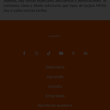
Además, hay tarifas especiales, descuentos y bonificaciones. Te
contamos cómo y dónde solicitarla, qué tipos de tarjeta MUGI
hay y cuáles son las tarifas.
Descubre
Aprende
Gozatu
Empresas
Nombres euskera