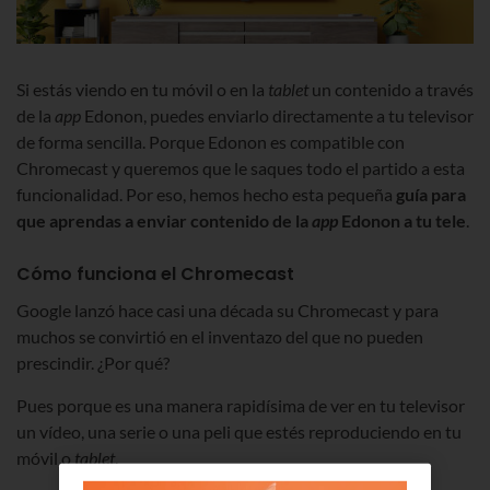
Si estás viendo en tu móvil o en la
tablet
un contenido a través
de la
app
Edonon, puedes enviarlo directamente a tu televisor
de forma sencilla. Porque Edonon es compatible con
Chromecast y queremos que le saques todo el partido a esta
funcionalidad. Por eso, hemos hecho esta pequeña
guía para
que aprendas a enviar contenido de la
app
Edonon a tu tele
.
Cómo funciona el Chromecast
Google lanzó hace casi una década su Chromecast y para
muchos se convirtió en el inventazo del que no pueden
prescindir. ¿Por qué?
Pues porque es una manera rapidísima de ver en tu televisor
un vídeo, una serie o una peli que estés reproduciendo en tu
móvil o
tablet
.