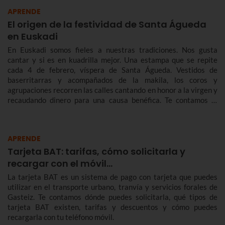
APRENDE
El origen de la festividad de Santa Águeda
en Euskadi
En Euskadi somos fieles a nuestras tradiciones. Nos gusta
cantar y si es en kuadrilla mejor. Una estampa que se repite
cada 4 de febrero, víspera de Santa Águeda. Vestidos de
baserritarras y acompañados de la makila, los coros y
agrupaciones recorren las calles cantando en honor a la virgen y
recaudando dinero para una causa benéfica. Te contamos la
historia de Santa Águeda, cómo se celebra en Bilbao y en otras
localidades de Euskadi para que no te pierdas Agate Deuna.
APRENDE
Tarjeta BAT: tarifas, cómo solicitarla y
recargar con el móvil…
La tarjeta BAT es un sistema de pago con tarjeta que puedes
utilizar en el transporte urbano, tranvía y servicios forales de
Gasteiz. Te contamos dónde puedes solicitarla, qué tipos de
tarjeta BAT existen, tarifas y descuentos y cómo puedes
recargarla con tu teléfono móvil.