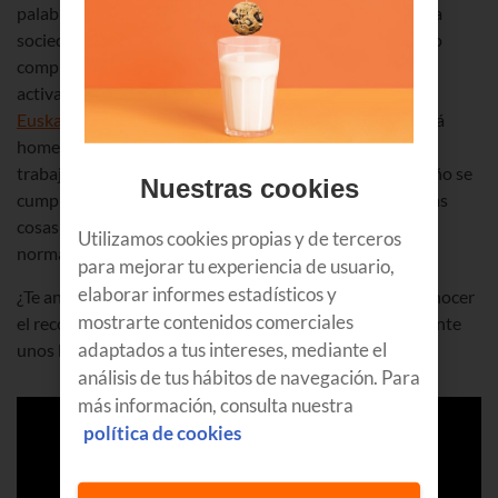
palabras a los compromisos, y en todos los ámbitos de la
sociedad. Este año con Korrika vamos a mostrar nuestro
compromiso en favor de la normalización y la utilización
activa del euskera, como ya hicimos durante el pasado
Euskaraldia
. Además, en la edición de este año se rendirá
homenaje a
Txillardegi
, una de las personas que más ha
trabajado por la unificación del euskera. Y es que este año se
Nuestras cookies
cumple el 50 aniversario del euskera unificado, una de las
cosas más importantes que se han hecho por la
Utilizamos cookies propias y de terceros
normalización del euskera.
para mejorar tu experiencia de usuario,
elaborar informes estadísticos y
¿Te animas a celebrarlo con unas carreras? Si quieres conocer
mostrarte contenidos comerciales
el recorrido para acompañar al pelotón euskaldun durante
adaptados a tus intereses, mediante el
unos kilómetros,
klika aquí
. ¡Te esperamos!
análisis de tus hábitos de navegación. Para
más información, consulta nuestra
política de cookies