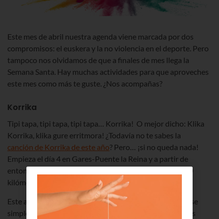
Este mes de abril nuestra agenda viene marcada por dos
compromisos: el euskera y la no violencia en el deporte. Pero
tampoco nos olvidamos de que a finales de mes llega la
Semana Santa. Hay muchas actividades para que aproveches
este mes como más te guste. ¿Nos acompañas?
Korrika
Tipi tapa, tipi tapa, tipi tapa… Korrika! O mejor dicho: Klika
Korrika, klika gure erritmora! ¿Todavía no te sabes la
canción de Korrika de este año
? Pero… ¡si no queda nada!
Empieza el día 4 en Gares-Puente la Reina y a partir de
entonces va a ser un no parar: 11 días de carrera y 2.000
kilómetros de recorrido hasta llegar a Vitoria-Gasteiz.
Este año,
Klika Korrika
va a significar mucho más que ese
simple gesto o movimiento: va a simbolizar el paso de las