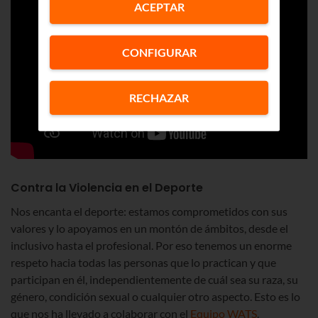
ACEPTAR
CONFIGURAR
RECHAZAR
Contra la Violencia en el Deporte
Nos encanta el deporte: estamos comprometidos con sus
valores y lo apoyamos en un montón de ámbitos, desde el
inclusivo hasta el profesional. Por eso tenemos un enorme
respeto hacia todas las personas que lo practican y que
participan en él, independientemente de cuál sea su raza, su
género, condición sexual o cualquier otro aspecto. Esto es lo
que nos ha llevado a colaborar con el
Equipo WATS
.