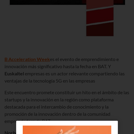
B Acceleration Week
es el evento de emprendimiento e
innovación más significativo hasta la fecha en BAT. Y
Euskaltel
empresas es un actor relevante compartiendo las
ventajas de la tecnología 5G en las empresas
Este encuentro promete constituir un hito en el ámbito de las
startups y la innovación en la región como plataforma
destacada para el intercambio de conocimiento y la
promoción de la innovación dentro de la comunidad
emprendedora de BAT
Norberto Ojinaga, Technology Solution Director de