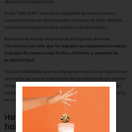
eficiente el trabajo diario.
Estas "soft skills" marcan la capacidad de relacionarse y
comportarse en un determinado contexto; es decir, definen
relaciones interpersonales, sociales y profesionales.
Aplicadas el mundo empresarial, el disponer de estas
habilidades
permite que los equipos se compenetren mejor,
trabajen de manera más fluida y eficiente y aumente la
productividad
.
No son habilidades que se adquieran en un curso rápido ni en
una tarde, así que es importante desarrollarlas desde edades
tempranas, en las diferentes etapas formativas, para luego
consolidarlas y llevarlas a la práctica en el mercado laboral (y
en la vida).
Habilidades blandas vs
habilidades duras