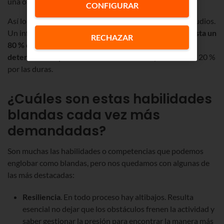
una organización.
CONFIGURAR
Así lo confirma la experiencia práctica y también los estudios.
Un informe de la Universidad de Harvard refleja que
hasta un
RECHAZAR
80 % de los logros en la carrera profesional están
determinados por las habilidades blandas
y tan solo un 20 %
por las duras.
¿Cuáles son estas habilidades
blandas cada vez más
demandadas?
Son muchas las habilidades o competencias que podemos
englobar como blandas, pero nos quedamos con algunas de
las más destacadas:
Resiliencia
. En todo proceso hay altibajos. Resulta
esencial no dejar que los obstáculos frenen la actividad y
saber gestionar la presión para encontrar la manera más