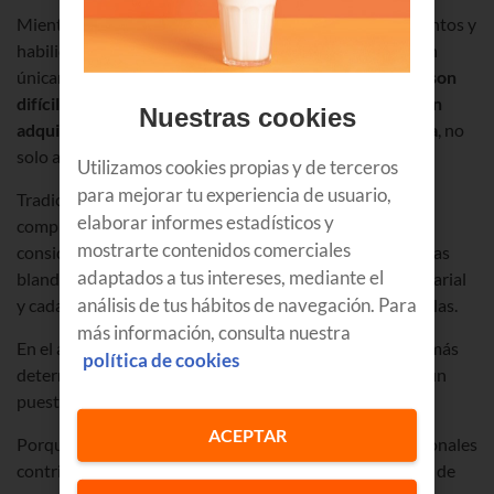
Mientras que las habilidades duras son, en general, talentos y
habilidades que se pueden medir y aprender y se aplican
únicamente al entorno laboral,
las habilidades blandas son
difíciles de cuantificar o evaluar, no siempre se pueden
Nuestras cookies
adquirir y son aplicables a todos los aspectos de la vida
, no
solo al ámbito profesional.
Utilizamos cookies propias y de terceros
para mejorar tu experiencia de usuario,
Tradicionalmente, estas habilidades blandas
elaborar informes estadísticos y
complementaban a las habilidades duras o técnicas,
mostrarte contenidos comerciales
consideradas las prioritarias, pero, en los últimos años, las
adaptados a tus intereses, mediante el
blandas han ganado protagonismo en el ámbito empresarial
análisis de tus hábitos de navegación. Para
y cada vez se las busca y valora más, incluso priorizándolas.
más información, consulta nuestra
En el actual contexto, las «soft skills» resulten cada vez más
política de cookies
determinantes a la hora de evaluar candidatos/as para un
puesto de trabajo.
ACEPTAR
Porque nadie duda de que las habilidades blandas personales
contribuyen al éxito conjunto de un equipo de trabajo y de