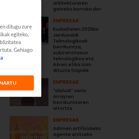
arkitekturaren
gaineko borroka da»
ENPRESAK
en ditugu zure
Euskaltelen 2026ko
tikak egiteko,
Jardunaldi
Teknologikoek
blizitatea
berrikuntza,
artuta. Gehiago
subiranotasun
ka
teknologikoa eta
AAren etika izan
,
dituzte hizpide
ENPRESAK
NARTU
"aleluIA" saria:
Arrayren
berrikuntzaren
aitortza
ENPRESAK
Adimen artifizialeko
agente anitzeko