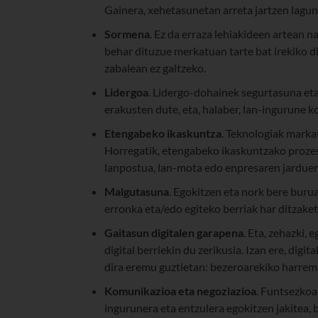
Gainera, xehetasunetan arreta jartzen lagun
Sormena
. Ez da erraza lehiakideen artean n
behar dituzue merkatuan tarte bat irekiko di
zabalean ez galtzeko.
Lidergoa
. Lidergo-dohainek segurtasuna eta
erakusten dute, eta, halaber, lan-ingurune 
Etengabeko ikaskuntza
. Teknologiak marka
Horregatik, etengabeko ikaskuntzako prozes
lanpostua, lan-mota edo enpresaren jarduer
Malgutasuna
. Egokitzen eta nork bere buru
erronka eta/edo egiteko berriak har ditzake
Gaitasun digitalen garapena
. Eta, zehazki,
digital berriekin du zerikusia. Izan ere, dig
dira eremu guztietan: bezeroarekiko harre
Komunikazioa eta negoziazioa
. Funtsezkoa
ingurunera eta entzulera egokitzen jakitea,