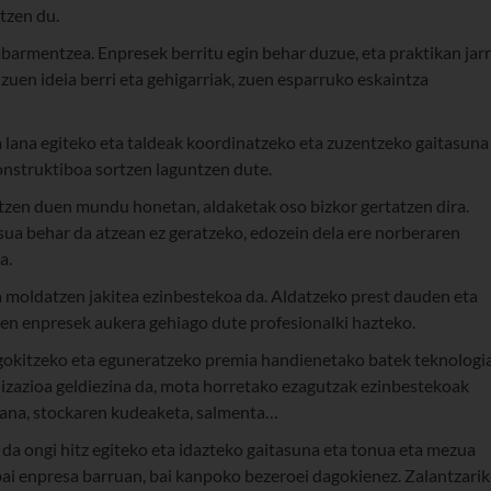
tzen du.
abarmentzea. Enpresek berritu egin behar duzue, eta praktikan jarr
zuen ideia berri eta gehigarriak, zuen esparruko eskaintza
 lana egiteko eta taldeak koordinatzeko eta zuzentzeko gaitasuna
konstruktiboa sortzen laguntzen dute.
tzen duen mundu honetan, aldaketak oso bizkor gertatzen dira.
ua behar da atzean ez geratzeko, edozein dela ere norberaren
a.
a moldatzen jakitea ezinbestekoa da. Aldatzeko prest dauden eta
ten enpresek aukera gehiago dute profesionalki hazteko.
 egokitzeko eta eguneratzeko premia handienetako batek teknologi
italizazioa geldiezina da, mota horretako ezagutzak ezinbestekoak
mana, stockaren kudeaketa, salmenta…
 da ongi hitz egiteko eta idazteko gaitasuna eta tonua eta mezua
 bai enpresa barruan, bai kanpoko bezeroei dagokienez. Zalantzarik