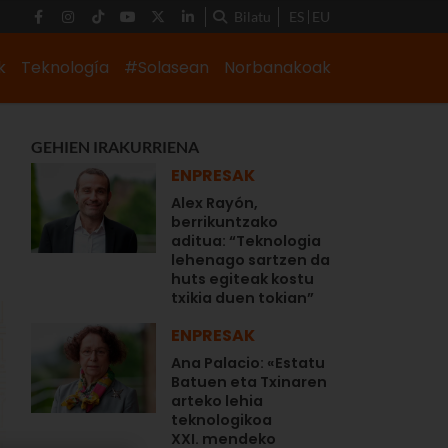
Bilatu
ES
EU
k
Teknología
#Solasean
Norbanakoak
GEHIEN IRAKURRIENA
ENPRESAK
Alex Rayón,
berrikuntzako
aditua: “Teknologia
lehenago sartzen da
huts egiteak kostu
txikia duen tokian”
ENPRESAK
Ana Palacio: «Estatu
Batuen eta Txinaren
arteko lehia
teknologikoa
XXI. mendeko