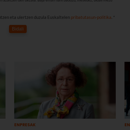
utzen eta ulertzen duzula Euskaltelen
pribatutasun-politika
. *
Bidali
ENPRESAK
EN