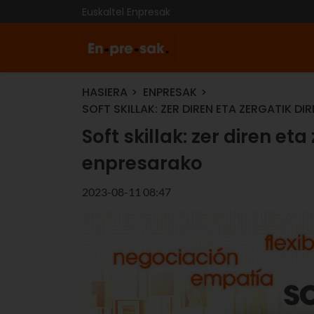
Euskaltel Enpresak
HASIERA
ENPRESAK
SOFT SKILLAK: ZER DIREN ETA ZERGATIK 
Soft skillak: zer diren et
enpresarako
2023-08-11 08:47