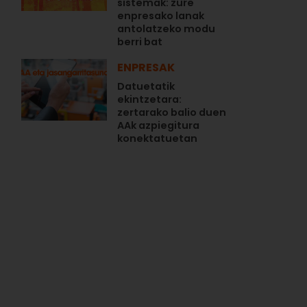
sistemak: zure
enpresako lanak
antolatzeko modu
berri bat
ENPRESAK
Datuetatik
ekintzetara:
zertarako balio duen
AAk azpiegitura
konektatuetan