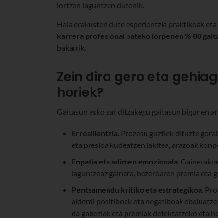
lortzen laguntzen dutenik.
Hala erakusten dute esperientzia praktikoak eta
karrera profesional bateko lorpenen % 80 gait
bakarrik.
Zein dira gero eta gehia
horiek?
Gaitasun asko sar ditzakegu gaitasun bigunen a
Erresilientzia
. Prozesu guztiek dituzte gor
eta presioa kudeatzen jakitea, arazoak kon
Enpatia eta adimen emozionala
. Gainerakoe
laguntzeaz gainera, bezeroaren premia eta g
Pentsamendu kritiko eta estrategikoa
. Pr
alderdi positiboak eta negatiboak ebaluatze
da gabeziak eta premiak detektatzeko eta h