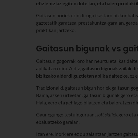
efizientziaz egiten dute lan, eta haien produkt
Gaitasun horiek ezin ditugu ikastaro bizkor bate
gaztetatik garatzea, prestakuntza-garaian, geroa
praktikan jartzeko.
Gaitasun bigunak vs ga
Gaitasun gogorrak, oro har, neurtu eta ikas dait
aplikatzen dira. Aldiz,
gaitasun bigunak zailak di
bizitzako alderdi guztietan aplika daitezke
, ez
Tradizionalki, gaitasun bigun horiek gaitasun g
Baina, azken urteetan, gaitasun bigunak gero et
Hala, gero eta gehiago bilatzen eta baloratzen di
Gaur egungo testuinguruan,
soft
skill
ek gero eta
ebaluatzeko garaian.
Izan ere, inork ere ez du zalantzan jartzen gait