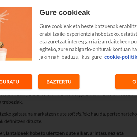
Gure cookieak
Gure cookieak eta beste batzuenak erabiltz
erabiltzaile-esperientzia hobetzeko, estatis
hi duzue enpresek, eta gero eta gehiago baloratzen dituzue zuen
eta zuretzat interesgarria izan daitekeen pu
oft skill
edo gaitasun bigunez
ari gara. Pixkanaka, indarra hartzen
egiteko, zure nabigazio-ohiturak kontuan h
gor” edo teknikoen aldean.
jakin nahi baduzu, ikusi gure
cookie-politi
en entrenamendu-eskuliburu batean sortu zen 70eko hamarkadan
ko sail gehienetan.
GURATU
BAZTERTU
O
 multzo batez ari gara termino hori erabiltzen dugunean. Barne
o gaitasunak, adimen emozionala eta eguneroko lana efizientziaz
 trebeziak.
katzeko gaitasuna markatzen dute
soft
skill
ek; hau da, pertsonarteko
k definitzen dituzte.
er,
lantaldeek hobeto ulertzen dute elkar, arintasunez eta