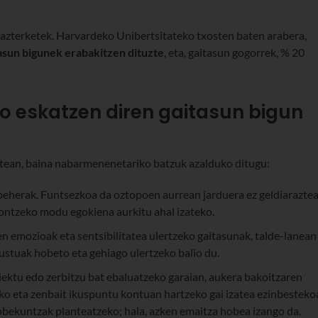
 azterketek. Harvardeko Unibertsitateko txosten baten arabera,
asun bigunek erabakitzen dituzte
, eta, gaitasun gogorrek, % 20
go eskatzen diren gaitasun bigun
rtean, baina nabarmenenetariko batzuk azalduko ditugu:
abeherak. Funtsezkoa da oztopoen aurrean jarduera ez geldiarazte
pontzeko modu egokiena aurkitu ahal izateko.
n emozioak eta sentsibilitatea ulertzeko gaitasunak, talde-lanean
ustuak hobeto eta gehiago ulertzeko balio du.
oiektu edo zerbitzu bat ebaluatzeko garaian, aukera bakoitzaren
ko eta zenbait ikuspuntu kontuan hartzeko gai izatea ezinbesteko
obekuntzak planteatzeko; hala, azken emaitza hobea izango da.