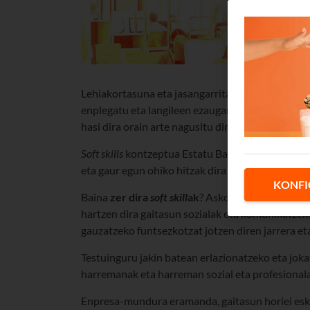
Lehiakortasuna eta jasangarritasuna bultzatu na
enplegatu eta langileen ezaugarri bereizgarriak.
S
hasi dira orain arte nagusitu diren “gaitasun go
Soft skills
kontzeptua Estatu Batuetako armadar
eta gaur egun ohiko hitzak dira giza baliabideeta
KONFI
Baina
zer dira
soft
skill
ak
? Askotariko gaitasunen
hartzen dira gaitasun sozialak eta komunikatzek
gauzatzeko funtsezkotzat jotzen diren jarrera eta
Testuinguru jakin batean erlazionatzeko eta jo
harremanak eta harreman sozial eta profesionala
Enpresa-mundura eramanda, gaitasun horiei esk