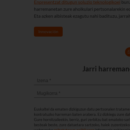
Enpresentzat ditugun soluzio teknologikoei
buru
harremanetan zure aholkulari pertsonalarekin ed
Eta azken albisteak ezagutu nahi badituzu, jarra
Innovación
Jarri harreman
Euskaltel da ematen dizkiguzun datu pertsonalen tratame
kontratuzko harreman baten arabera. Ez dizkiegu zure dat
Gure hornitzaileekin, berriz, guri zerbitzu bat emateko s
besteak beste, zure datuetara sartzeko, haiek zuzentzeko 
webguneko
pribatutasun-politikaren
informazio gehigarri