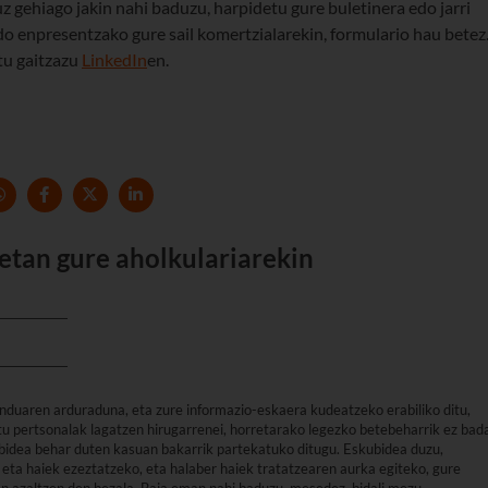
z gehiago jakin nahi baduzu, harpidetu gure buletinera edo jarri
o enpresentzako gure sail komertzialarekin, formulario hau betez
itu gaitzazu
LinkedIn
en.
etan gure aholkulariarekin
nduaren arduraduna, eta zure informazio-eskaera kudeatzeko erabiliko ditu,
u pertsonalak lagatzen hirugarrenei, horretarako legezko betebeharrik ez bad
arbidea behar duten kasuan bakarrik partekatuko ditugu. Eskubidea duzu,
eta haiek ezeztatzeko, eta halaber haiek tratatzearen aurka egiteko, gure
an azaltzen den bezala. Baja eman nahi baduzu, mesedez, bidali mezu