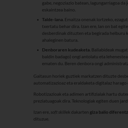
gabe, negoziazio batean, lagungarriagoa da 
eskaintzea baino.
Talde-lana
. Emaitza onenak lortzeko, ezagu
txertatu behar dira. Izan ere, lan on bat egit
desberdinak dituzten eta begirada helburu 
ahaleginen batura.
Denboraren kudeaketa
. Baliabideak mugat
baldin badago) ongi antolatu eta lehenestea
ematen du. Beren denbora ongi administratz
Gaitasun horiek guztiek markatzen dituzte desbe
automatizazioaz eta eraldaketa digitalaz harago 
Robotizazioak eta adimen artifizialak hartu dute
preziatuagoak dira. Teknologiak egiten duen jard
Izan ere,
soft
skill
ek dakarten
giza balio diferentz
dituzue.