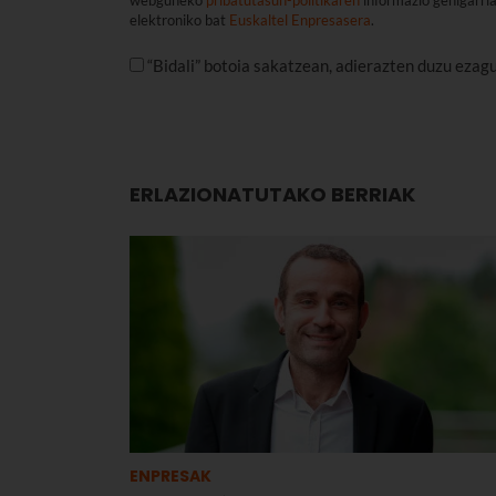
elektroniko bat
Euskaltel Enpresasera
.
“Bidali” botoia sakatzean, adierazten duzu ezag
ERLAZIONATUTAKO BERRIAK
ENPRESAK