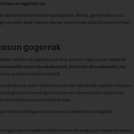
ibitatea areagotzen da
.
an edo arratsalde batean gureganatu. Beraz, garrantzitsua da
go sendotu ahal izateko eta lan-merkatuan (eta bizitzan oro har)
itasun gogorrak
ezkeen talentu eta gaitasunak dira, eta lan-ingurunean bakarrik
ra kuantifikatzen eta ebaluatzen, beti ezin dira eskuratu, eta
 eremu profesionalean bakarrik.
ogorrak (hauek zuten lehentasuna) edo teknikoak osatzen zituzten.
a protagonismo handiagoa hartzen ari dira enpresa-esparruan.
ra, eta lehentasuna ere ematen zaie.
 garrantzi handiagoa dute lanpostu baterako hautagaiak
asun bigun pertsonalek lantalde baten eta erakunde baten arrakasta