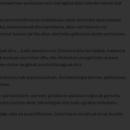
jendaurrean aurkezpen arin bat egitea datu tekniko mordo bat
tza eta errendimendu indibiduala talde-dinamika egoki batean
eko, beharrezkoak dira lankidetza, elkar ulertzea eta rol
komun batean jarrita elkar ulertzeko gaitasuna duten pertsonen
uak dira…, baita denbora ere. Denbora (eta larrialdiak, halakorik
k kostuak murrizten ditu, eta efizientzia areagotzeko aukera
en duten langileak produktiboagoak dira.
rdintasunak enpresa batean, eta teknologia berrien aplikazioaz,
doaz.
n garrantziaren aurrean, gizakiaren gaitasun bigunak gero eta
uera osatzen dute, teknologiak ezin baitu gizakia ordezkatu.
iala
zaila da kuantifikatzen, baina haren emaitzak erraz ikusiko