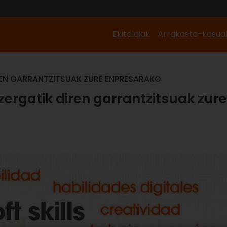
Ekitaldiak
Arrakasta-kasua
DIREN GARRANTZITSUAK ZURE ENPRESARAKO
a zergatik diren garrantzitsuak zure