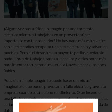
¿Alguna vez has sufrido un apagón por una tormenta
eléctrica mientras trabajabas en un proyecto súper
importante con tu ordenador? No hay nada más estresante:
con suerte podías recuperar una parte del trabajo y salvar los
muebles. Pero si el desastre era mayor, te podías quedar sin
nada. Horas de trabajo tiradas a la basura y varias horas más
para intentar recuperar el material a través de backups poco
fiables.
Pues si un simple apagón te puede hacer un
roto
así,
imagínate lo que puede provocar un fallo eléctrico grave a tu
empresa cuando está a pleno rendimiento. O un incendio,
una falla tecnológica o incluso un sabotaje. Las consecuencias
serían tremendas: interrupción de la operatividad, pérdida de
datos, de comunicaciones, de procesos, de herramientas