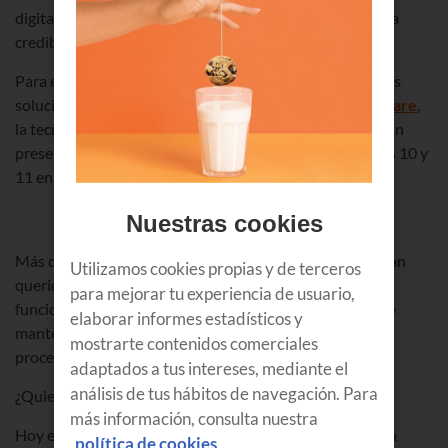
digitales…, por no hablar del golpe que supondría para la
credibilidad de tu compañía.
Para evitar estas situaciones,
Euskaltel
ha diseñado unas
soluciones de
continuidad de negocio
de la mano
VMWare
,
la tecnología líder del mercado en virtualización, y las han
presentado en dos jornadas celebradas los pasados días 10 y
11 en Bilbao y Mondragón.
Nuestras cookies
Más de un centenar de representantes empresariales han
Utilizamos cookies propias y de terceros
querido asistir a estos encuentros para comprobar el
para mejorar tu experiencia de usuario,
funcionamiento de estas soluciones, que son capaces de
elaborar informes estadísticos y
mantener plenamente disponibles y a salvo todos tus
mostrarte contenidos comerciales
procesos y tu información empresarial.
adaptados a tus intereses, mediante el
análisis de tus hábitos de navegación. Para
¿Quieres saber cómo?
más información, consulta nuestra
Hoy en día las soluciones de continuidad de negocio son
política de cookies