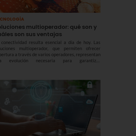
ECNOLOGÍA
oluciones multioperador: qué son y
uáles son sus ventajas
 conectividad resulta esencial a día de hoy. Las
luciones multioperador, que permiten ofrecer
bertura a través de varios operadores, representan
a evolución necesaria para garantizar
ectividad, flexibilidad y sostenibilidad en todo tipo
 espacios, aportando ventajas tanto a usuarios
mo a empresas.