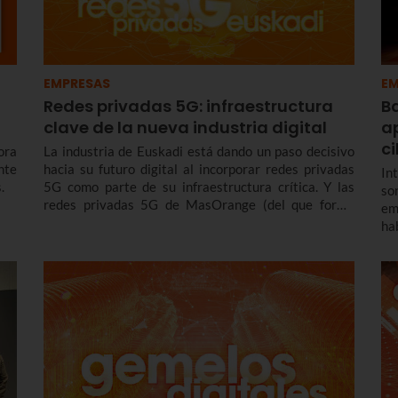
EMPRESAS
EM
Redes privadas 5G: infraestructura
B
clave de la nueva industria digital
ap
c
ora
La industria de Euskadi está dando un paso decisivo
nte
hacia su futuro digital al incorporar redes privadas
Int
.
5G como parte de su infraestructura crítica. Y las
so
redes privadas 5G de MasOrange (del que forma
em
parte Euskaltel) permiten complementar la red
ha
pública a la vez que se adaptan a necesidades
Ar
operativas concretas de cada empresa.
ce
Gu