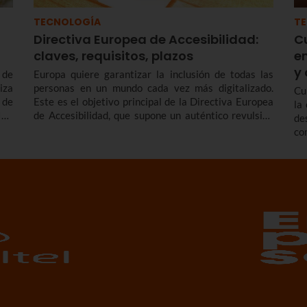
TECNOLOGÍA
T
Directiva Europea de Accesibilidad:
C
claves, requisitos, plazos
e
y 
 de
Europa quiere garantizar la inclusión de todas las
iza
personas en un mundo cada vez más digitalizado.
Cu
 de
Este es el objetivo principal de la Directiva Europea
la
IoT
de Accesibilidad, que supone un auténtico revulsivo
de
que
en la regulación de la accesibilidad de productos y
co
servicios digitales.
em
in
ma
Em