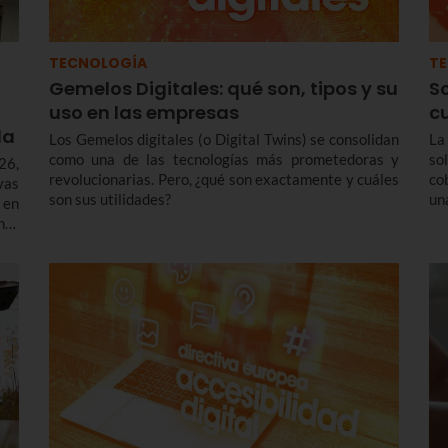
TECNOLOGÍA
T
Gemelos Digitales: qué son, tipos y su
S
uso en las empresas
c
da
Los Gemelos digitales (o Digital Twins) se consolidan
La
como una de las tecnologías más prometedoras y
so
26,
revolucionarias. Pero, ¿qué son exactamente y cuáles
co
vas
son sus utilidades?
un
 en
con
nto
de
l o
co