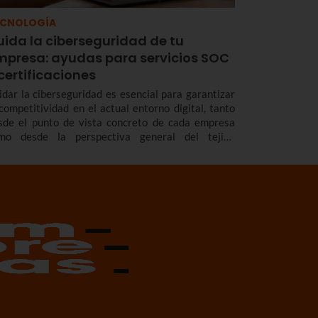
ECNOLOGÍA
uida la ciberseguridad de tu
mpresa: ayudas para servicios SOC
certificaciones
idar la ciberseguridad es esencial para garantizar
 competitividad en el actual entorno digital, tanto
sde el punto de vista concreto de cada empresa
mo desde la perspectiva general del tejido
presarial de Euskadi. Por ello resultan tan
teresantes líneas de ayudas como la que tiene en
rcha SPRI, la Agencia Vasca de Desarrollo
presarial.