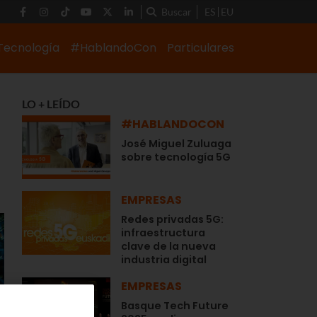
Buscar
ES
EU
Tecnología
#HablandoCon
Particulares
LO + LEÍDO
#HABLANDOCON
José Miguel Zuluaga
sobre tecnología 5G
EMPRESAS
Redes privadas 5G:
infraestructura
clave de la nueva
industria digital
EMPRESAS
Basque Tech Future