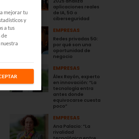
2025 analiza
aplicaciones reales
ra mejorar tu
de IA, 5G o
ciberseguridad
tadísticos y
s a tus
EMPRESAS
s de
Redes privadas 5G:
 nuestra
por qué son una
oportunidad de
a
negocio
EMPRESAS
CEPTAR
Álex Rayón, experto
en innovación: “La
tecnología entra
antes donde
equivocarse cuesta
poco”
EMPRESAS
Ana Palacio: “La
rivalidad
tecnológica entre