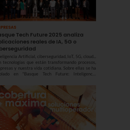
PRESAS
asque Tech Future 2025 analiza
licaciones reales de IA, 5G o
iberseguridad
eligencia Artificial, ciberseguridad, IoT, 5G, cloud...
n tecnologías que están transformando procesos,
presas y nuestra vida cotidiana. Sobre ellas se ha
blado en "Basque Tech Future: Inteligencia
tificial, Ciberseguridad, IoT, 5G y Cloud", foro
lebrado el miércoles 29 de octubre en el Museo
ggenheim de Bilbao.