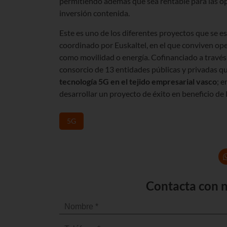
permitiendo además que sea rentable para las 
inversión contenida.
Este es uno de los diferentes proyectos que se e
coordinado por Euskaltel, en el que conviven op
como movilidad o energía. Cofinanciado a travé
consorcio de 13 entidades públicas y privadas q
tecnología 5G en el tejido empresarial vasco
; 
desarrollar un proyecto de éxito en beneficio de 
5G
Contacta con n