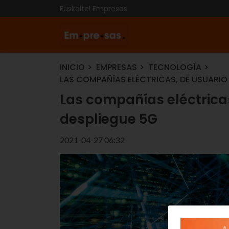
Euskaltel Empresas
INICIO
EMPRESAS
TECNOLOGÍA
LAS COMPAÑÍAS ELÉCTRICAS, DE USUARIO 
Las compañías eléctricas
despliegue 5G
2021-04-27 06:32