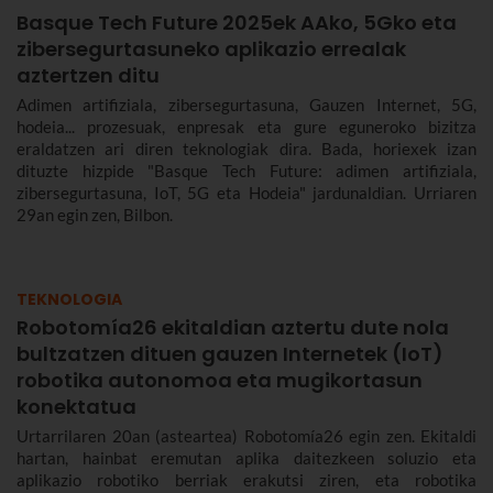
Basque Tech Future 2025ek AAko, 5Gko eta
zibersegurtasuneko aplikazio errealak
aztertzen ditu
Adimen artifiziala, zibersegurtasuna, Gauzen Internet, 5G,
hodeia... prozesuak, enpresak eta gure eguneroko bizitza
eraldatzen ari diren teknologiak dira. Bada, horiexek izan
dituzte hizpide "Basque Tech Future: adimen artifiziala,
zibersegurtasuna, IoT, 5G eta Hodeia" jardunaldian. Urriaren
29an egin zen, Bilbon.
TEKNOLOGIA
Robotomía26 ekitaldian aztertu dute nola
bultzatzen dituen gauzen Internetek (IoT)
robotika autonomoa eta mugikortasun
konektatua
Urtarrilaren 20an (asteartea) Robotomía26 egin zen. Ekitaldi
hartan, hainbat eremutan aplika daitezkeen soluzio eta
aplikazio robotiko berriak erakutsi ziren, eta robotika