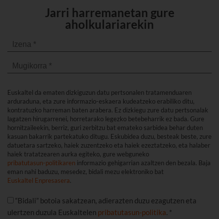
Jarri harremanetan gure
aholkulariarekin
Euskaltel da ematen dizkiguzun datu pertsonalen tratamenduaren
arduraduna, eta zure informazio-eskaera kudeatzeko erabiliko ditu,
kontratuzko harreman baten arabera. Ez dizkiegu zure datu pertsonalak
lagatzen hirugarrenei, horretarako legezko betebeharrik ez bada. Gure
hornitzaileekin, berriz, guri zerbitzu bat emateko sarbidea behar duten
kasuan bakarrik partekatuko ditugu. Eskubidea duzu, besteak beste, zure
datuetara sartzeko, haiek zuzentzeko eta haiek ezeztatzeko, eta halaber
haiek tratatzearen aurka egiteko, gure webguneko
pribatutasun-politikaren
informazio gehigarrian azaltzen den bezala. Baja
eman nahi baduzu, mesedez, bidali mezu elektroniko bat
Euskaltel Enpresasera
.
“Bidali” botoia sakatzean, adierazten duzu ezagutzen eta
ulertzen duzula Euskaltelen
pribatutasun-politika
. *