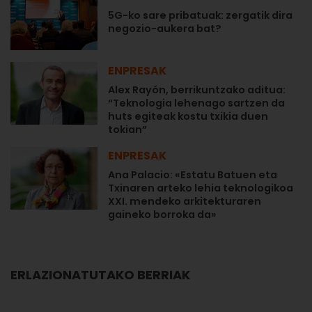
5G-ko sare pribatuak: zergatik dira
negozio-aukera bat?
ENPRESAK
Alex Rayón, berrikuntzako aditua:
“Teknologia lehenago sartzen da
huts egiteak kostu txikia duen
tokian”
ENPRESAK
Ana Palacio: «Estatu Batuen eta
Txinaren arteko lehia teknologikoa
XXI. mendeko arkitekturaren
gaineko borroka da»
ERLAZIONATUTAKO BERRIAK