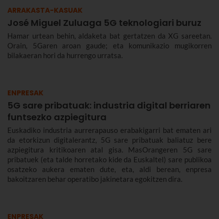
ARRAKASTA-KASUAK
José Miguel Zuluaga 5G teknologiari buruz
Hamar urtean behin, aldaketa bat gertatzen da XG sareetan.
Orain, 5Garen aroan gaude; eta komunikazio mugikorren
bilakaeran hori da hurrengo urratsa.
ENPRESAK
5G sare pribatuak: industria digital berriaren
funtsezko azpiegitura
Euskadiko industria aurrerapauso erabakigarri bat ematen ari
da etorkizun digitalerantz, 5G sare pribatuak baliatuz bere
azpiegitura kritikoaren atal gisa. MasOrangeren 5G sare
pribatuek (eta talde horretako kide da Euskaltel) sare publikoa
osatzeko aukera ematen dute, eta, aldi berean, enpresa
bakoitzaren behar operatibo jakinetara egokitzen dira.
ENPRESAK