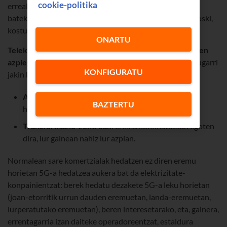
cookie-politika
errealitate areagotuko sistemak erabiliko ditu, eta aditu
batek esango die urrutitik nola egin lanak. Eta horrek, noski,
kostuak aurreztea dakar.
ONARTU
Telekomunikazio-behar horiek elektrizitate-konpainien
azpiegituretan sortzen dira
, eta azpiegitura horiek ezaugarri
KONFIGURATU
jakin batzuk dituzte:
Azpiestazio elektrikoak
: normalean hirigune
BAZTERTU
handietatik urrun egoten dira.
Transformazio-zentroak
: eremu konfinatuetan egoten
dira, lur gainean nahiz lur azpian.
Normalean sare komertzialak hedatzen ez diren eremu
horietan 5G-a hedatzea aukera bat da elektrizitate-
konpainientzat: berek hedatu dezakete 5G-a leku horietan
(joan-etorritik urrun dauden eremuetan, landa-eremuetan,
lurperatutako eremuetan), beren interesetarako, eta, gainera,
errentagarria izan daiteke operadoreentzat, estaldura