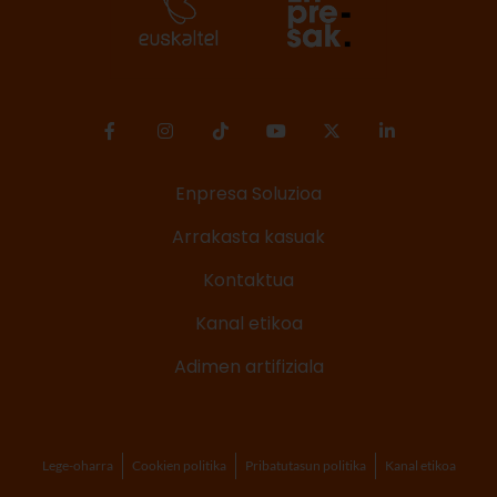
Enpresa Soluzioa
Arrakasta kasuak
Kontaktua
Kanal etikoa
Adimen artifiziala
Lege-oharra
Cookien politika
Pribatutasun politika
Kanal etikoa