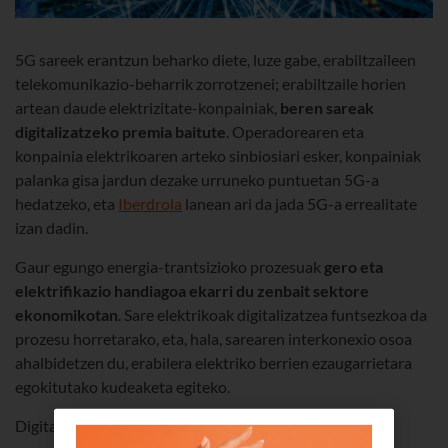
5G sareek erantzun beharko diete, luze gabe, erabiltzaileen
telekomunikazio-beharrik zorrotzenei; erabiltzaile horien
artean daude elektrizitate-konpainiak,
beren sareak
digitalizatzeko premia baitute
. Operadorearen eta
konpainia elektrikoaren arteko sinbiosiari esker, konpainiak
palanka gisa jardun dezake urruneko puntuetan 5G-a
hedatzeko, eta
Iberdrola
lanean ari da jada 5G-a errealitate
izan dadin.
Gaur egungo energia-trantsizioko prozesuak
gero eta
elektrifikazio handiagoa ekarri du zenbait sektore
ekonomikotan
. Sare elektrikoak digitalizatzea funtsezkoa da
prozesu horretarako, eta, hala, sarearen interkonexio osoa
ahalbidetzen du, erabilera elektriko berrien ezaugarrietara
egokitutako kudeaketa egiteko.
Digitalizazioak
erabilgarritasun, fidagarritasun eta