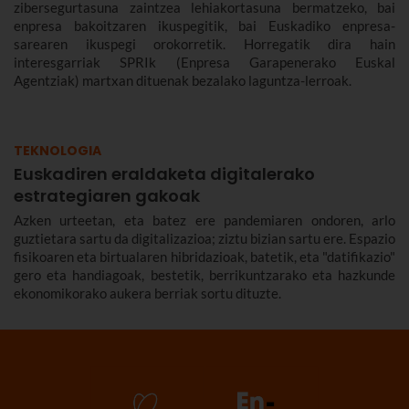
zibersegurtasuna zaintzea lehiakortasuna bermatzeko, bai
enpresa bakoitzaren ikuspegitik, bai Euskadiko enpresa-
sarearen ikuspegi orokorretik. Horregatik dira hain
interesgarriak SPRIk (Enpresa Garapenerako Euskal
Agentziak) martxan dituenak bezalako laguntza-lerroak.
TEKNOLOGIA
Euskadiren eraldaketa digitalerako
estrategiaren gakoak
Azken urteetan, eta batez ere pandemiaren ondoren, arlo
guztietara sartu da digitalizazioa; ziztu bizian sartu ere. Espazio
fisikoaren eta birtualaren hibridazioak, batetik, eta "datifikazio"
gero eta handiagoak, bestetik, berrikuntzarako eta hazkunde
ekonomikorako aukera berriak sortu dituzte.