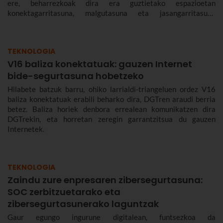
ere, beharrezkoak dira era guztietako espazioetan
konektagarritasuna, malgutasuna eta jasangarritasuna
bermatzeko, eta abantailak dakartzate erabiltzaileentzat nahiz
enpresentzat.
TEKNOLOGIA
V16 baliza konektatuak: gauzen Internet
bide-segurtasuna hobetzeko
Hilabete batzuk barru, ohiko larrialdi-triangeluen ordez V16
baliza konektatuak erabili beharko dira, DGTren araudi berria
betez. Baliza horiek denbora errealean komunikatzen dira
DGTrekin, eta horretan zeregin garrantzitsua du gauzen
Internetek.
TEKNOLOGIA
Zaindu zure enpresaren zibersegurtasuna:
SOC zerbitzuetarako eta
zibersegurtasunerako laguntzak
Gaur egungo ingurune digitalean, funtsezkoa da