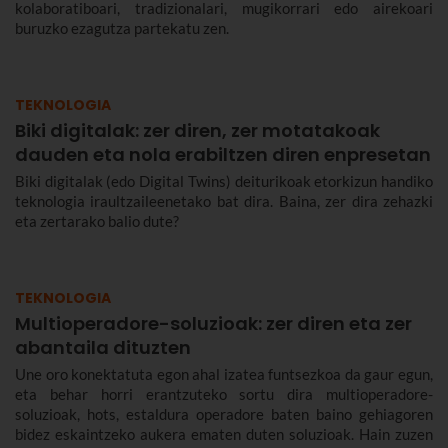
kolaboratiboari, tradizionalari, mugikorrari edo airekoari
buruzko ezagutza partekatu zen.
TEKNOLOGIA
Biki digitalak: zer diren, zer motatakoak
dauden eta nola erabiltzen diren enpresetan
Biki digitalak (edo Digital Twins) deiturikoak etorkizun handiko
teknologia iraultzaileenetako bat dira. Baina, zer dira zehazki
eta zertarako balio dute?
TEKNOLOGIA
Multioperadore-soluzioak: zer diren eta zer
abantaila dituzten
Une oro konektatuta egon ahal izatea funtsezkoa da gaur egun,
eta behar horri erantzuteko sortu dira multioperadore-
soluzioak, hots, estaldura operadore baten baino gehiagoren
bidez eskaintzeko aukera ematen duten soluzioak. Hain zuzen