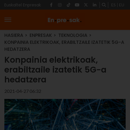
Euskaltel Enpresak
ES
EU
HASIERA
ENPRESAK
TEKNOLOGIA
KONPAINIA ELEKTRIKOAK, ERABILTZAILE IZATETIK 5G-A
HEDATZERA
Konpainia elektrikoak,
erabiltzaile izatetik 5G-a
hedatzera
2021-04-27 06:32