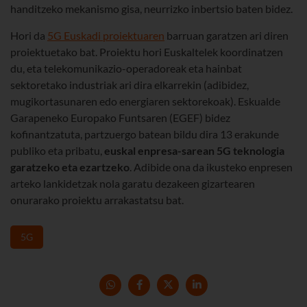
handitzeko mekanismo gisa, neurrizko inbertsio baten bidez.
Hori da
5G Euskadi proiektuaren
barruan garatzen ari diren
proiektuetako bat. Proiektu hori Euskaltelek koordinatzen
du, eta telekomunikazio-operadoreak eta hainbat
sektoretako industriak ari dira elkarrekin (adibidez,
mugikortasunaren edo energiaren sektorekoak). Eskualde
Garapeneko Europako Funtsaren (EGEF) bidez
kofinantzatuta, partzuergo batean bildu dira 13 erakunde
publiko eta pribatu,
euskal enpresa-sarean 5G teknologia
garatzeko eta ezartzeko
. Adibide ona da ikusteko enpresen
arteko lankidetzak nola garatu dezakeen gizartearen
onurarako proiektu arrakastatsu bat.
5G