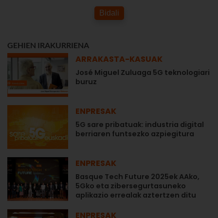
Bidali
GEHIEN IRAKURRIENA
ARRAKASTA-KASUAK
José Miguel Zuluaga 5G teknologiari
buruz
ENPRESAK
5G sare pribatuak: industria digital
berriaren funtsezko azpiegitura
ENPRESAK
Basque Tech Future 2025ek AAko,
5Gko eta zibersegurtasuneko
aplikazio errealak aztertzen ditu
ENPRESAK